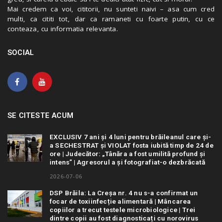
Mai credem ca voi, cititorii, nu sunteti naivi – asa cum cred
multi, ca cititi tot, dar ca ramaneti cu foarte putin, cu ce
conteaza, cu informatia relevanta.
SOCIAL
SE CITESTE ACUM
EXCLUSIV 7 ani și 4 luni pentru brăileanul care și-
a SECHESTRAT și VIOLAT fosta iubită timp de 24 de
ore | Judecător: „Tânăra a fost umilită profund și
intens” | Agresorul a și fotografiat-o dezbrăcată
2026-07-06
DSP Brăila: La Creșa nr. 4 nu s-a confirmat un
focar de toxiinfecție alimentară | Mâncarea
copiilor a trecut testele microbiologice | Trei
dintre copii au fost diagnosticați cu norovirus