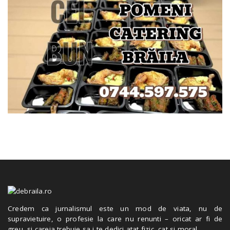
Credem ca jurnalismul este un mod de viata, nu de
supravietuire, o profesie la care nu renunti – oricat ar fi de
greu, si careia trebuie sa i te dedici atat fizic, cat si moral.