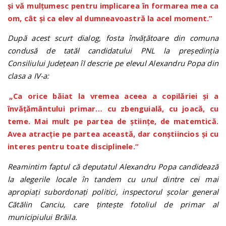
și vă mulțumesc pentru implicarea în formarea mea ca
om, cât și ca elev al dumneavoastră la acel moment.”
După acest scurt dialog, fosta învățătoare din comuna
condusă de tatăl candidatului PNL la președinția
Consiliului Județean îl descrie pe elevul Alexandru Popa din
clasa a IV-a:
„Ca orice băiat la vremea aceea a copilăriei și a
învățământului primar… cu zbenguială, cu joacă, cu
teme. Mai mult pe partea de științe, de matemtică.
Avea atracție pe partea această, dar conștiincios și cu
interes pentru toate disciplinele.”
Reamintim faptul că deputatul Alexandru Popa candidează
la alegerile locale în tandem cu unul dintre cei mai
apropiați subordonați politici, inspectorul școlar general
Cătălin Canciu, care țintește fotoliul de primar al
municipiului Brăila.