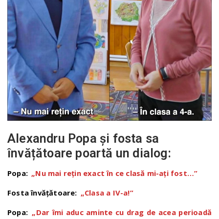
Alexandru Popa și fosta sa
învățătoare poartă un dialog:
Popa:
„Nu mai rețin exact în ce clasă mi-ați fost…”
Fosta învățătoare:
„Clasa a IV-a!”
Popa:
„Dar îmi aduc aminte cu drag de acea perioadă