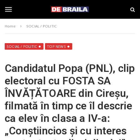
S
s
k
t
i
i
T
p
r
Home
SOCIAL / POLITIC
t
i
o
B
o
m
r
a
a
SOCIAL / POLITIC
TOP NEWS
i
i
g
n
l
Candidatul Popa (PNL), clip
c
a
o
–
g
electoral cu FOSTA SA
n
d
t
e
ÎNVĂȚĂTOARE din Cireșu,
e
b
l
n
r
filmată în timp ce îl descrie
t
a
i
e
ca elev în clasa a IV-a:
l
a
„Conștiincios și cu interes
.
n
r