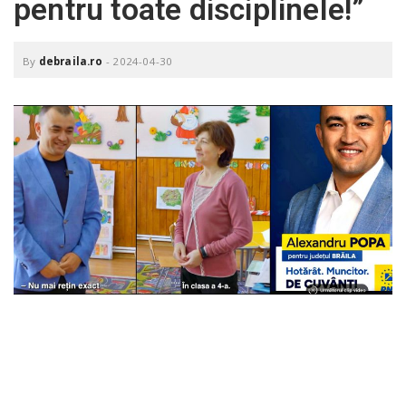
pentru toate disciplinele!”
o
a
By
debraila.ro
-
2024-04-30
v
i
g
a
t
i
o