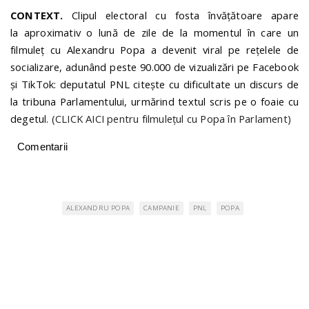
CONTEXT.
Clipul electoral cu fosta învățătoare apare
la aproximativ o lună de zile de la momentul în care un
filmuleț cu Alexandru Popa a devenit viral pe rețelele de
socializare, adunând peste 90.000 de vizualizări pe Facebook
și TikTok: deputatul PNL citește cu dificultate un discurs de
la tribuna Parlamentului, urmărind textul scris pe o foaie cu
degetul.
(CLICK AICI pentru filmulețul cu Popa în Parlament)
Comentarii
ALEXANDRU POPA
CAMPANIE
PNL
POPA