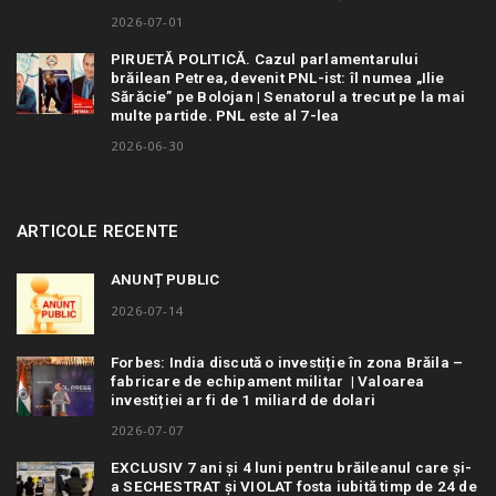
2026-07-01
PIRUETĂ POLITICĂ. Cazul parlamentarului
brăilean Petrea, devenit PNL-ist: îl numea „Ilie
Sărăcie” pe Bolojan | Senatorul a trecut pe la mai
multe partide. PNL este al 7-lea
2026-06-30
ARTICOLE RECENTE
ANUNȚ PUBLIC
2026-07-14
Forbes: India discută o investiție în zona Brăila –
fabricare de echipament militar | Valoarea
investiției ar fi de 1 miliard de dolari
2026-07-07
EXCLUSIV 7 ani și 4 luni pentru brăileanul care și-
a SECHESTRAT și VIOLAT fosta iubită timp de 24 de