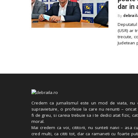
dar in 
By
debrail
Deputatul
(USR) ar t
trecute, 
Judetean p
Credem ca jurnalismul este un mod de viata, nu 
supravietuire, o profesie la care nu renunti – oricat
fi de greu, si careia trebuie sa i te dedici atat fizic, cat
moral.
Mai credem ca voi, cititorii, nu sunteti naivi – asa 
cred multi, ca cititi tot, dar ca ramaneti cu foarte put