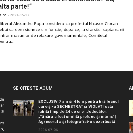
alta parte!”
a.ro
-
2021-05-17
 liberal Alexandru Popa considera ca prefectul Nicusor Ciocan
rebui sa demisioneze din functie, dupa ce, la sfarsitul saptamanii
contrar masurilor de relaxare guvernamentale, Comitetul
entru...
SE CITESTE ACUM
A
de
EXCLUSIV 7 ani și 4 luni pentru brăileanul
 ar
care și-a SECHESTRAT și VIOLAT fosta
 si
iubită timp de 24 de ore | Judecător:
„Tânăra a fost umilită profund și intens” |
Agresorul a și fotografiat-o dezbrăcată
cum
in,
2026-07-06