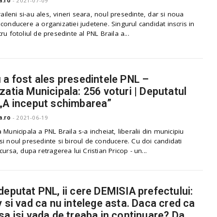
a.ro
-
2021-07-09
braileni si-au ales, vineri seara, noul presedinte, dar si noua
conducere a organizatiei judetene. Singurul candidat inscris in
ru fotoliul de presedinte al PNL Braila a...
 a fost ales presedintele PNL –
zatia Municipala: 256 voturi | Deputatul
„A inceput schimbarea”
a.ro
-
2021-06-19
 Municipala a PNL Braila s-a incheiat, liberalii din municipiu
i noul presedinte si biroul de conducere. Cu doi candidati
cursa, dupa retragerea lui Cristian Pricop - un...
deputat PNL, ii cere DEMISIA prefectului:
v si vad ca nu intelege asta. Daca cred ca
sa isi vada de treaba in continuare? Da,