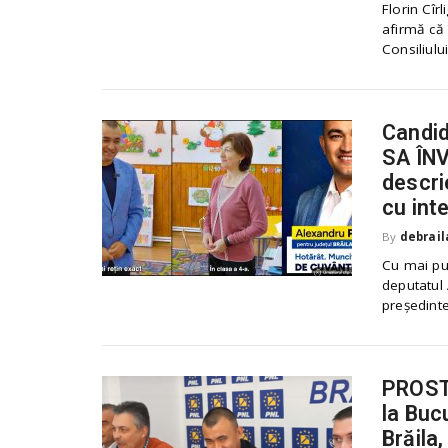
Florin Cîr
.
afirmă că 
r
Consiliulu
o
Candid
SA ÎNV
descrie
cu int
By
debrail
Cu mai pu
deputatul 
președinte
PROSTE
la Buc
Brăila