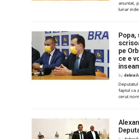
anuntat, p
lunar inde
Popa, 
scriso
pe Orb
ce e v
inseam
By
debrail
Deputatul
faptul ca 
cerut nomi
Alexan
Deputa