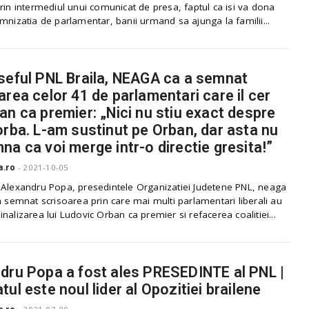
rin intermediul unui comunicat de presa, faptul ca isi va dona
mnizatia de parlamentar, banii urmand sa ajunga la familii...
seful PNL Braila, NEAGA ca a semnat
area celor 41 de parlamentari care il cer
an ca premier: „Nici nu stiu exact despre
orba. L-am sustinut pe Orban, dar asta nu
na ca voi merge intr-o directie gresita!”
a.ro
-
2021-10-05
 Alexandru Popa, presedintele Organizatiei Judetene PNL, neaga
a semnat scrisoarea prin care mai multi parlamentari liberali au
nalizarea lui Ludovic Orban ca premier si refacerea coalitiei...
dru Popa a fost ales PRESEDINTE al PNL |
tul este noul lider al Opozitiei brailene