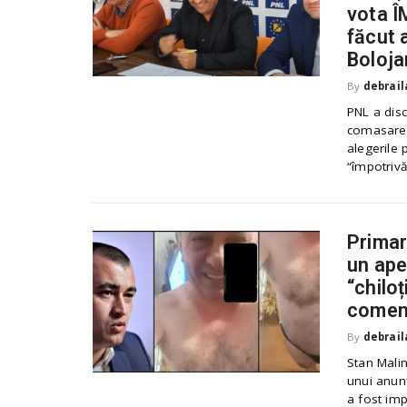
vota Î
făcut a
Boloja
By
debrail
PNL a disc
comasarea
alegerile 
“împotrivă”
Primaru
un ape
“chilo
coment
By
debrail
Stan Malin
unui anunț
a fost imp