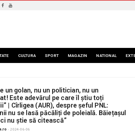
TATE
CULTURA
SPORT
MAGAZIN
NATIONAL
EXT
e un golan, nu un politician, nu un
t! Este adevărul pe care îl știu toți
ii” | Cîrligea (AUR), despre șeful PNL:
nii nu se lasă păcăliți de poleială. Băiețașul
ici nu știe să citească”
a.ro
-
2024-06-06