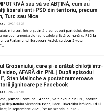
MPOTRIVĂ sau să se ABȚINĂ, cum au
lți liberali anti-PSD din teritoriu, precum
n, Turc sau Nica
a.ro
-
2024-02-21
utat, miercuri, într-o ședință a conducerii partidului, despre
 europarlamentarelor cu localele și listă comună cu PSD la
pentru Parlamentul European. Astfel, cu doar 5 voturi
...
l Gropeniului, care și-a arătat chiloții într-
l video, AFARĂ din PNL | După episodul
ții”, Stan Malinche a postat numeroase
arii jignitoare pe Facebook
a.ro
-
2022-07-01
che, primarul comunei Gropeni, va fi exclus din PNL, potrivit
 al deputatului Alexandru Popa, liderul liberalilor brăileni. Edilul
licat, în septembrie 2021, într-un scandal public,...