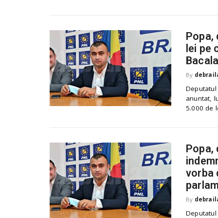
Popa, 
lei pe 
Bacala
By
debrail
Deputatul
anuntat, l
5.000 de le
Popa, 
indemn
vorba d
parlam
By
debrail
Deputatul