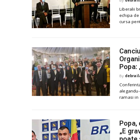
By
debrail
Liberalii 
echipa de 
cursa pent
Canciu
Organi
Popa: 
By
debrail
Conferinta
alegandu-s
ramasi in 
Popa, 
„E gra
poate 