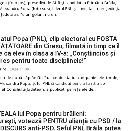
ligea (foto jos), președintele AUR și candidat la Primăria Brăila,
Alexandru Popa (foto sus), liderul PNL și candidat la președinția
i Județean, “e un golan, nu un...
atul Popa (PNL), clip electoral cu FOSTA
ĂȚĂTOARE din Cireșu, filmată în timp ce îl
 ca elev în clasa a IV-a: „Conștiincios și
eres pentru toate disciplinele!”
a.ro
-
2024-04-30
țin de două săptămâni înainte de startul campaniei electorale,
Alexandru Popa, șeful PNL și candidat pentru funcția de
 al Consiliului Județean, a publicat, pe rețelele de...
ALA lui Popa pentru brăileni:
urești, votează PENTRU alianță cu PSD / la
, DISCURS anti-PSD. Șeful PNL Brăila putea