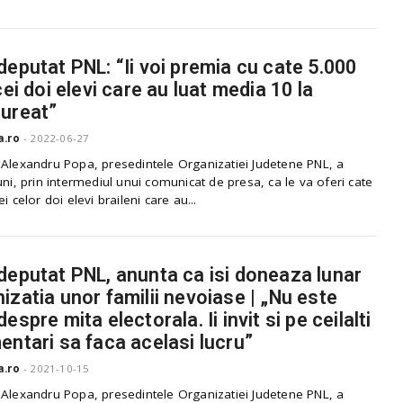
deputat PNL: “Ii voi premia cu cate 5.000
cei doi elevi care au luat media 10 la
ureat”
a.ro
-
2022-06-27
 Alexandru Popa, presedintele Organizatiei Judetene PNL, a
uni, prin intermediul unui comunicat de presa, ca le va oferi cate
i celor doi elevi braileni care au...
deputat PNL, anunta ca isi doneaza lunar
izatia unor familii nevoiase | „Nu este
espre mita electorala. Ii invit si pe ceilalti
entari sa faca acelasi lucru”
a.ro
-
2021-10-15
 Alexandru Popa, presedintele Organizatiei Judetene PNL, a