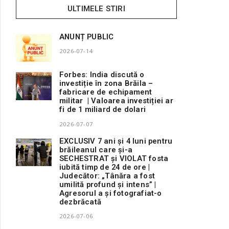
ULTIMELE STIRI
ANUNȚ PUBLIC
2026-07-14
Forbes: India discută o
investiție în zona Brăila –
fabricare de echipament
militar | Valoarea investiției ar
fi de 1 miliard de dolari
2026-07-07
EXCLUSIV 7 ani și 4 luni pentru
brăileanul care și-a
SECHESTRAT și VIOLAT fosta
iubită timp de 24 de ore |
Judecător: „Tânăra a fost
umilită profund și intens” |
Agresorul a și fotografiat-o
dezbrăcată
2026-07-06