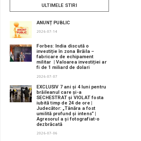
ULTIMELE STIRI
ANUNȚ PUBLIC
2026-07-14
Forbes: India discută o
investiție în zona Brăila –
fabricare de echipament
militar | Valoarea investiției ar
fi de 1 miliard de dolari
2026-07-07
EXCLUSIV 7 ani și 4 luni pentru
brăileanul care și-a
SECHESTRAT și VIOLAT fosta
iubită timp de 24 de ore |
Judecător: „Tânăra a fost
umilită profund și intens” |
Agresorul a și fotografiat-o
dezbrăcată
2026-07-06