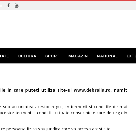
i
TATE
CULTURA
SPORT
MAGAZIN
NATIONAL
EXT
le in care puteti utiliza site-ul
www.debraila.ro
, numit
 sub autoritatea acestor reguli, in termenii si conditiile de mai
 acestor termeni si conditii, cu toate consecintele care decurg din
rice persoana fizica sau juridica care va accesa acest site.