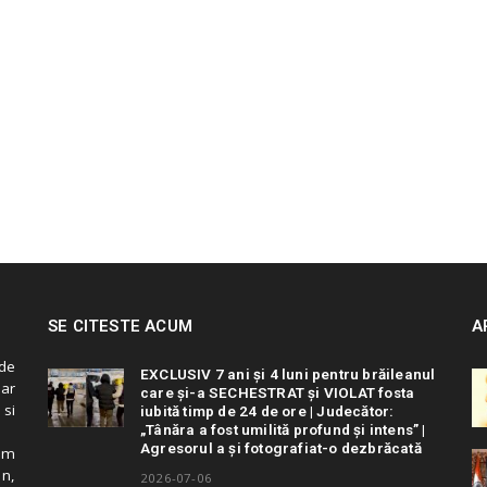
SE CITESTE ACUM
A
de
EXCLUSIV 7 ani și 4 luni pentru brăileanul
 ar
care și-a SECHESTRAT și VIOLAT fosta
 si
iubită timp de 24 de ore | Judecător:
„Tânăra a fost umilită profund și intens” |
Agresorul a și fotografiat-o dezbrăcată
cum
in,
2026-07-06