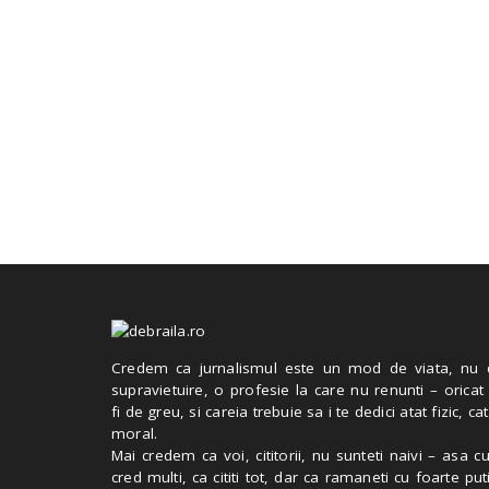
Credem ca jurnalismul este un mod de viata, nu 
supravietuire, o profesie la care nu renunti – oricat
fi de greu, si careia trebuie sa i te dedici atat fizic, cat
moral.
Mai credem ca voi, cititorii, nu sunteti naivi – asa 
cred multi, ca cititi tot, dar ca ramaneti cu foarte put