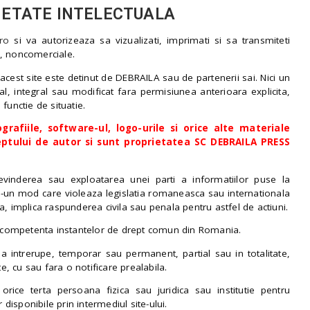
RIETATE INTELECTUALA
ro
si va autorizeaza sa vizualizati, imprimati si sa transmiteti
e, noncomerciale.
acest site este detinut de DEBRAILA sau de partenerii sai. Nici un
al, integral sau modificat fara permisiunea anterioara explicita,
functie de situatie.
grafiile, software-ul, logo-urile si orice alte materiale
eptului de autor si sunt proprietatea SC DEBRAILA PRESS
revinderea sau exploatarea unei parti a informatiilor puse la
ntr-un mod care violeaza legislatia romaneasca sau internationala
la, implica raspunderea civila sau penala pentru astfel de actiuni.
 de competenta instantelor de drept comun din Romania.
 intrerupe, temporar sau permanent, partial sau in totalitate,
te, cu sau fara o notificare prealabila.
rice terta persoana fizica sau juridica sau institutie pentru
disponibile prin intermediul site-ului.