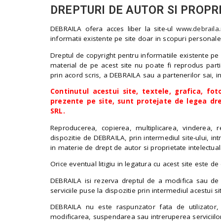
.
DREPTURI DE AUTOR SI PROP
r
o
DEBRAILA ofera acces liber la site-ul
www.debraila.
informatii existente pe site doar in scopuri personal
Dreptul de copyright pentru informatiile existente pe 
material de pe acest site nu poate fi reprodus parti
prin acord scris, a DEBRAILA sau a partenerilor sai, in 
Continutul acestui site, textele, grafica, foto
prezente pe site, sunt protejate de legea dr
SRL.
Reproducerea, copierea, multiplicarea, vinderea, 
dispozitie de DEBRAILA, prin intermediul site-ului, i
in materie de drept de autor si proprietate intelectua
Orice eventual litigiu in legatura cu acest site este
DEBRAILA isi rezerva dreptul de a modifica sau de a
serviciile puse la dispozitie prin intermediul acestui si
DEBRAILA nu este raspunzator fata de utilizator, o
modificarea, suspendarea sau intreruperea serviciilor 