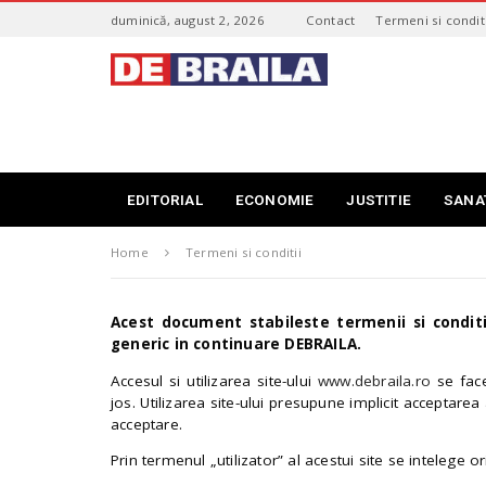
S
duminică, august 2, 2026
Contact
Termeni si conditi
k
i
s
p
t
t
i
o
r
m
i
a
B
i
r
EDITORIAL
ECONOMIE
JUSTITIE
SANA
n
a
c
i
o
Home
Termeni si conditii
l
n
a
t
–
e
Acest document stabileste termenii si conditii
d
n
generic in continuare DEBRAILA.
e
t
b
Accesul si utilizarea site-ului
www.debraila.ro
se face
r
jos. Utilizarea site-ului presupune implicit acceptarea
a
acceptare.
i
l
Prin termenul „utilizator” al acestui site se intelege o
a