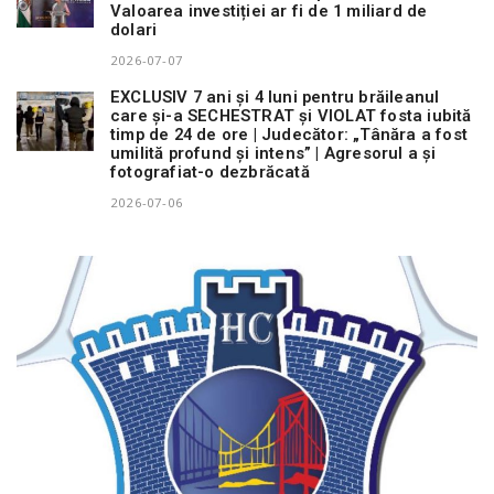
Valoarea investiției ar fi de 1 miliard de
dolari
2026-07-07
EXCLUSIV 7 ani și 4 luni pentru brăileanul
care și-a SECHESTRAT și VIOLAT fosta iubită
timp de 24 de ore | Judecător: „Tânăra a fost
umilită profund și intens” | Agresorul a și
fotografiat-o dezbrăcată
2026-07-06