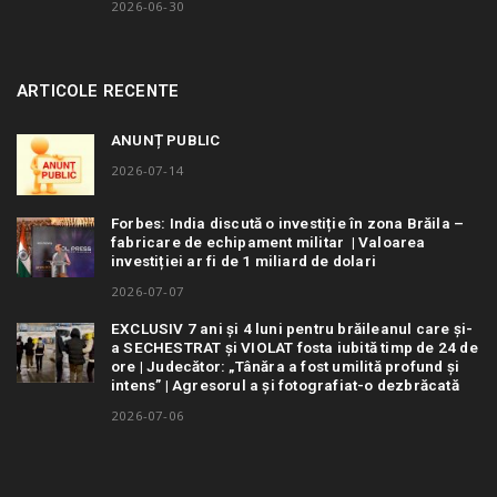
2026-06-30
ARTICOLE RECENTE
ANUNȚ PUBLIC
2026-07-14
Forbes: India discută o investiție în zona Brăila –
fabricare de echipament militar | Valoarea
investiției ar fi de 1 miliard de dolari
2026-07-07
EXCLUSIV 7 ani și 4 luni pentru brăileanul care și-
a SECHESTRAT și VIOLAT fosta iubită timp de 24 de
ore | Judecător: „Tânăra a fost umilită profund și
intens” | Agresorul a și fotografiat-o dezbrăcată
2026-07-06