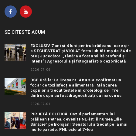
SE CITESTE ACUM
EXCLUSIV 7 ani și 4 luni pentru brăileanul care și-
a SECHESTRAT și VIOLAT fosta iubită timp de 24 de
ore | Judecător: „Tânăra a fost umilită profund și
intens” | Agresorul a și fotografiat-o dezbrăcată
2026-07-06
DSP Brăila: La Creșa nr. 4 nu s-a confirmat un
focar de toxiinfecție alimentară | Mâncarea
copiilor a trecut testele microbiologice | Trei
dintre copii au fost diagnosticați cu norovirus
2026-07-01
PIRUETĂ POLITICĂ. Cazul parlamentarului
brăilean Petrea, devenit PNL-ist: îl numea „Ilie
Sărăcie” pe Bolojan | Senatorul a trecut pe la mai
multe partide. PNL este al 7-lea