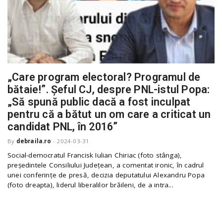
„Care program electoral? Programul de
bătaie!”. Șeful CJ, despre PNL-istul Popa:
„Să spună public dacă a fost inculpat
pentru că a bătut un om care a criticat un
candidat PNL, în 2016”
By
debraila.ro
-
2024-03-31
Social-democratul Francisk Iulian Chiriac (foto stânga),
președintele Consiliului Județean, a comentat ironic, în cadrul
unei conferințe de presă, decizia deputatului Alexandru Popa
(foto dreapta), liderul liberalilor brăileni, de a intra...