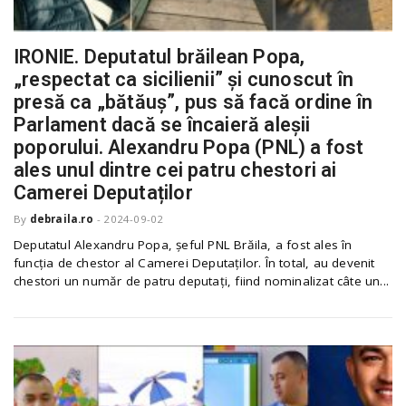
n
IRONIE. Deputatul brăilean Popa,
„respectat ca sicilienii” și cunoscut în
presă ca „bătăuș”, pus să facă ordine în
Parlament dacă se încaieră aleșii
poporului. Alexandru Popa (PNL) a fost
ales unul dintre cei patru chestori ai
Camerei Deputaților
By
debraila.ro
-
2024-09-02
Deputatul Alexandru Popa, șeful PNL Brăila, a fost ales în
funcția de chestor al Camerei Deputaților. În total, au devenit
chestori un număr de patru deputați, fiind nominalizat câte un...