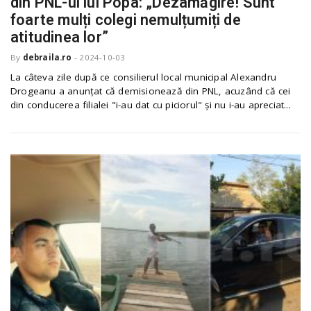
din PNL-ul lui Popa: „Dezamăgire! Sunt
o
a
foarte mulți colegi nemulțumiți de
atitudinea lor”
By
debraila.ro
-
2024-10-03
v
La câteva zile după ce consilierul local municipal Alexandru
Drogeanu a anunțat că demisionează din PNL, acuzând că cei
i
din conducerea filialei "i-au dat cu piciorul" și nu i-au apreciat...
g
a
t
i
o