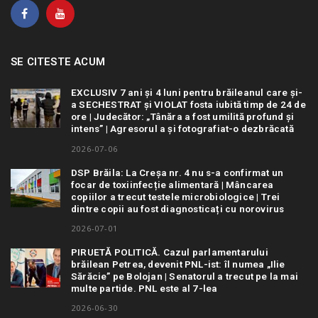
SE CITESTE ACUM
EXCLUSIV 7 ani și 4 luni pentru brăileanul care și-
a SECHESTRAT și VIOLAT fosta iubită timp de 24 de
ore | Judecător: „Tânăra a fost umilită profund și
intens” | Agresorul a și fotografiat-o dezbrăcată
2026-07-06
DSP Brăila: La Creșa nr. 4 nu s-a confirmat un
focar de toxiinfecție alimentară | Mâncarea
copiilor a trecut testele microbiologice | Trei
dintre copii au fost diagnosticați cu norovirus
2026-07-01
PIRUETĂ POLITICĂ. Cazul parlamentarului
brăilean Petrea, devenit PNL-ist: îl numea „Ilie
Sărăcie” pe Bolojan | Senatorul a trecut pe la mai
multe partide. PNL este al 7-lea
2026-06-30