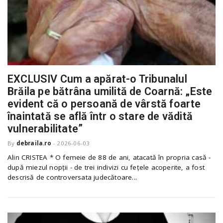
EXCLUSIV Cum a apărat-o Tribunalul
Brăila pe bătrâna umilită de Coarnă: „Este
evident că o persoană de vârstă foarte
înaintată se află într o stare de vădită
vulnerabilitate”
By
debraila.ro
-
2026-06-03
Alin CRISTEA * O femeie de 88 de ani, atacată în propria casă -
după miezul nopții - de trei indivizi cu fețele acoperite, a fost
descrisă de controversata judecătoare...