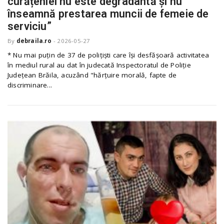
curățeniei nu este degradantă și nu
înseamnă prestarea muncii de femeie de
serviciu”
By
debraila.ro
-
2026-05-27
* Nu mai puțin de 37 de polițiști care își desfășoară activitatea
în mediul rural au dat în judecată Inspectoratul de Poliție
Județean Brăila, acuzând "hărțuire morală, fapte de
discriminare...