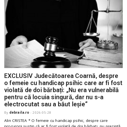
EXCLUSIV Judecătoarea Coarnă, despre
o femeie cu handicap psihic care ar fi fost
violată de doi bărbați: „Nu era vulnerabilă
pentru că locuia singură, dar nu s-a
electrocutat sau a băut leșie”
By
debraila.ro
-
2026-05-28
Alin CRISTEA * O femeie cu handicap psihic, despre care
procurorii susțin că ar fi fost violată de doi bărbați, nu prezintă