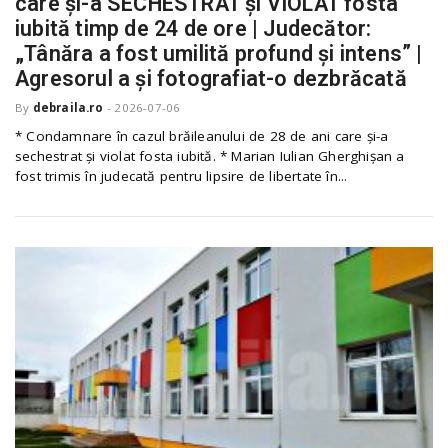
care și-a SECHESTRAT și VIOLAT fosta
o
a
iubită timp de 24 de ore | Judecător:
„Tânăra a fost umilită profund și intens” |
Agresorul a și fotografiat-o dezbrăcată
v
By
debraila.ro
-
2026-07-06
* Condamnare în cazul brăileanului de 28 de ani care și-a
i
sechestrat și violat fosta iubită. * Marian Iulian Gherghișan a
fost trimis în judecată pentru lipsire de libertate în...
g
a
t
i
o