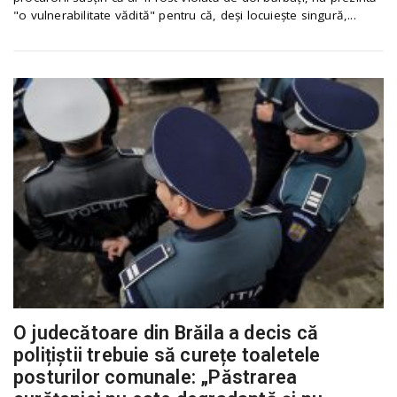
"o vulnerabilitate vădită" pentru că, deși locuiește singură,...
O judecătoare din Brăila a decis că
polițiștii trebuie să curețe toaletele
posturilor comunale: „Păstrarea