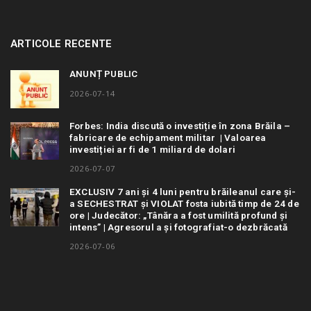
ARTICOLE RECENTE
ANUNȚ PUBLIC
2026-07-14
Forbes: India discută o investiție în zona Brăila –
fabricare de echipament militar | Valoarea
investiției ar fi de 1 miliard de dolari
2026-07-07
EXCLUSIV 7 ani și 4 luni pentru brăileanul care și-
a SECHESTRAT și VIOLAT fosta iubită timp de 24 de
ore | Judecător: „Tânăra a fost umilită profund și
intens” | Agresorul a și fotografiat-o dezbrăcată
2026-07-06