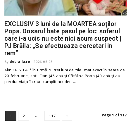
EXCLUSIV 3 luni de la MOARTEA soților
Popa. Dosarul bate pasul pe loc: șoferul
care i-a ucis nu este nici acum suspect |
PJ Brăila: „Se efectueaza cercetari in
rem”
By
debraila.ro
-
2026-05-25
Alin CRISTEA * În urmă cu trei luni de zile, mai exact în seara de
20 februarie, soții Dan (45 ani) și Cătălina Popa (40 ani) și-au
pierdut viața într-un cumplit accident...
…
Page 1 of 117
1
2
117