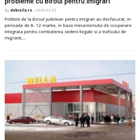
probleme cu Biroul pentru Imigrari
o
a
By
debraila.ro
-
2016-03-15
Politistii de la Biroul Judetean pentru Imigrari au desfasurat, in
perioada de 8- 12 martie, in baza mecanismului de cooperare
v
integrata pentru combaterea sederii ilegale si a traficului de
migranti,...
i
g
a
t
i
o