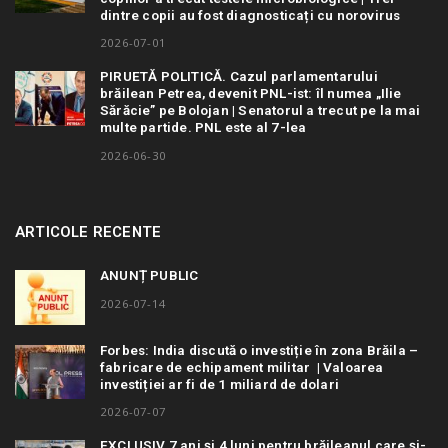
dintre copii au fost diagnosticați cu norovirus
2026-07-01
PIRUETĂ POLITICĂ. Cazul parlamentarului
brăilean Petrea, devenit PNL-ist: îl numea „Ilie
Sărăcie” pe Bolojan | Senatorul a trecut pe la mai
multe partide. PNL este al 7-lea
2026-06-30
ARTICOLE RECENTE
ANUNȚ PUBLIC
2026-07-14
Forbes: India discută o investiție în zona Brăila –
fabricare de echipament militar | Valoarea
investiției ar fi de 1 miliard de dolari
2026-07-07
EXCLUSIV 7 ani și 4 luni pentru brăileanul care și-