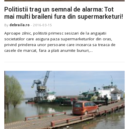
Politistii trag un semnal de alarma: Tot
mai multi braileni fura din supermarketuri!
n
By
debraila.ro
-
2016-03-15
Aproape zilnic, politistii primesc sesizari de la angajatii
societatilor care asigura paza supermarketurilor din oras,
privind prinderea unor persoane care incearca sa treaca de
casele de marcat, fara a plati anumite bunuri,...