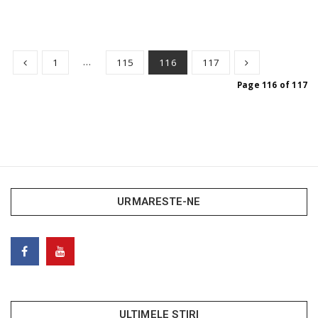
…
1
115
116
117
Page 116 of 117
URMARESTE-NE
ULTIMELE STIRI