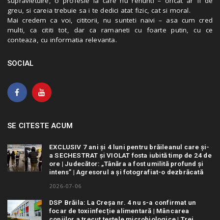
supravietuire, o profesie la care nu renunti – oricat ar fi de
greu, si careia trebuie sa i te dedici atat fizic, cat si moral.
Mai credem ca voi, cititorii, nu sunteti naivi – asa cum cred
multi, ca cititi tot, dar ca ramaneti cu foarte putin, cu ce
conteaza, cu informatia relevanta.
SOCIAL
SE CITESTE ACUM
EXCLUSIV 7 ani și 4 luni pentru brăileanul care și-
a SECHESTRAT și VIOLAT fosta iubită timp de 24 de
ore | Judecător: „Tânăra a fost umilită profund și
intens” | Agresorul a și fotografiat-o dezbrăcată
2026-07-06
DSP Brăila: La Creșa nr. 4 nu s-a confirmat un
focar de toxiinfecție alimentară | Mâncarea
copiilor a trecut testele microbiologice | Trei