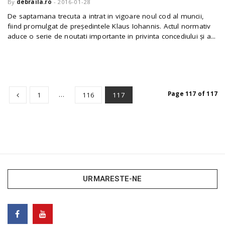
By
debraila.ro
-
2016-01-28
De saptamana trecuta a intrat in vigoare noul cod al muncii,
fiind promulgat de președintele Klaus Iohannis. Actul normativ
aduce o serie de noutati importante in privinta concediului și a...
…
Page 117 of 117
1
116
117
URMARESTE-NE