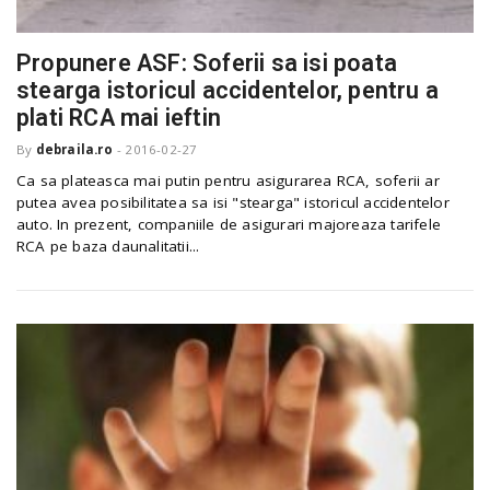
Propunere ASF: Soferii sa isi poata
n
stearga istoricul accidentelor, pentru a
plati RCA mai ieftin
By
debraila.ro
-
2016-02-27
Ca sa plateasca mai putin pentru asigurarea RCA, soferii ar
putea avea posibilitatea sa isi "stearga" istoricul accidentelor
auto. In prezent, companiile de asigurari majoreaza tarifele
RCA pe baza daunalitatii...