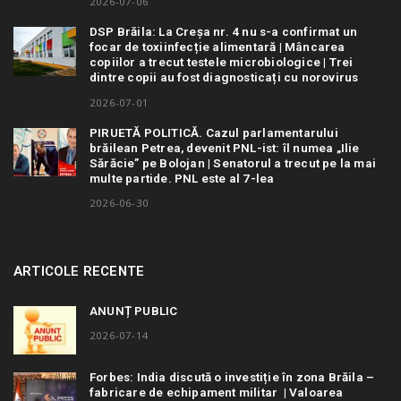
2026-07-06
DSP Brăila: La Creșa nr. 4 nu s-a confirmat un
focar de toxiinfecție alimentară | Mâncarea
copiilor a trecut testele microbiologice | Trei
dintre copii au fost diagnosticați cu norovirus
2026-07-01
PIRUETĂ POLITICĂ. Cazul parlamentarului
brăilean Petrea, devenit PNL-ist: îl numea „Ilie
Sărăcie” pe Bolojan | Senatorul a trecut pe la mai
multe partide. PNL este al 7-lea
2026-06-30
ARTICOLE RECENTE
ANUNȚ PUBLIC
2026-07-14
Forbes: India discută o investiție în zona Brăila –
fabricare de echipament militar | Valoarea