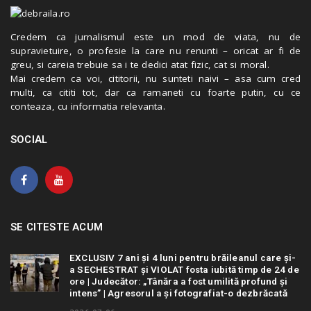
Credem ca jurnalismul este un mod de viata, nu de
supravietuire, o profesie la care nu renunti – oricat ar fi de
greu, si careia trebuie sa i te dedici atat fizic, cat si moral.
Mai credem ca voi, cititorii, nu sunteti naivi – asa cum cred
multi, ca cititi tot, dar ca ramaneti cu foarte putin, cu ce
conteaza, cu informatia relevanta.
SOCIAL
SE CITESTE ACUM
EXCLUSIV 7 ani și 4 luni pentru brăileanul care și-
a SECHESTRAT și VIOLAT fosta iubită timp de 24 de
ore | Judecător: „Tânăra a fost umilită profund și
intens” | Agresorul a și fotografiat-o dezbrăcată