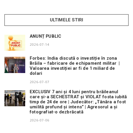
ULTIMELE STIRI
ANUNȚ PUBLIC
2026-07-14
Forbes: India discută o investiție în zona
Brăila – fabricare de echipament militar |
Valoarea investiției ar fi de 1 miliard de
dolari
2026-07-07
EXCLUSIV 7 ani și 4 luni pentru brăileanul
care și-a SECHESTRAT și VIOLAT fosta iubită
timp de 24 de ore | Judecător: „Tânăra a fost
umilită profund și intens” | Agresorul a și
fotografiat-o dezbrăcată
2026-07-06