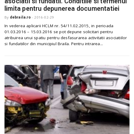
asociatii si fundatii. Conditiile si termenul
o
a
limita pentru depunerea documentatiei
By
debraila.ro
-
2016-02-29
v
In vederea aplicarii HCLM nr. 54/11.02.2015, in perioada
01.03.2016 – 15.03.2016 se pot depune solicitari pentru
atribuirea unui spatiu pentru desfasurarea activitatii asociatiilor
i
si fundatiilor din municipiul Braila. Pentru intrarea...
g
a
t
i
o