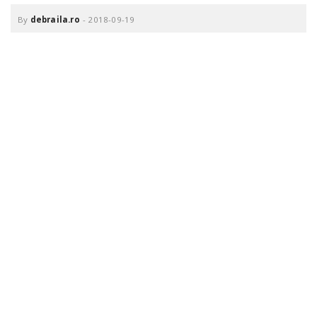
o
a
By
debraila.ro
-
2018-09-19
v
i
g
a
t
i
o