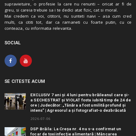
supravietuire, o profesie la care nu renunti – oricat ar fi de
greu, si careia trebuie sa i te dedici atat fizic, cat si moral.
Mai credem ca voi, cititorii, nu sunteti naivi – asa cum cred
multi, ca cititi tot, dar ca ramaneti cu foarte putin, cu ce
conteaza, cu informatia relevanta.
SOCIAL
SE CITESTE ACUM
EXCLUSIV 7 ani și 4 luni pentru brăileanul care și-
a SECHESTRAT și VIOLAT fosta iubită timp de 24 de
ore | Judecător: „Tânăra a fost umilită profund și
intens” | Agresorul a și fotografiat-o dezbrăcată
2026-07-06
DSP Brăila: La Creșa nr. 4 nu s-a confirmat un
focar de toxiinfecție alimentară | Mâncarea