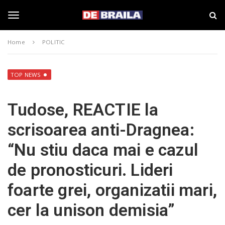
S
s
k
t
i
i
T
p
r
Home
POLITIC
t
i
o
B
o
m
r
a
a
TOP NEWS
i
i
g
n
l
Tudose, REACTIE la
c
a
o
–
g
scrisoarea anti-Dragnea:
n
d
t
e
“Nu stiu daca mai e cazul
e
b
l
n
r
de pronosticuri. Lideri
t
a
i
e
foarte grei, organizatii mari,
l
a
cer la unison demisia”
.
n
r