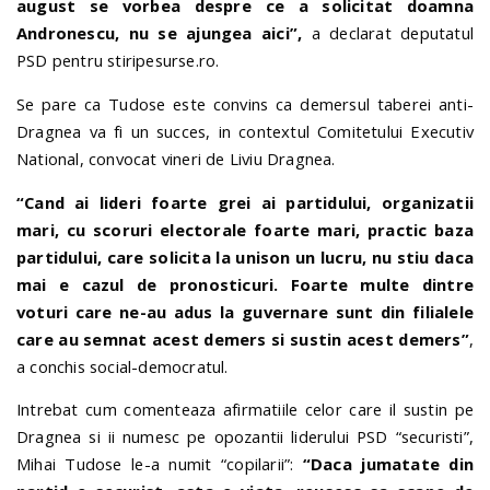
august se vorbea despre ce a solicitat doamna
Andronescu, nu se ajungea aici”,
a declarat deputatul
PSD pentru stiripesurse.ro.
Se pare ca Tudose este convins ca demersul taberei anti-
Dragnea va fi un succes, in contextul Comitetului Executiv
National, convocat vineri de Liviu Dragnea.
“Cand ai lideri foarte grei ai partidului, organizatii
mari, cu scoruri electorale foarte mari, practic baza
partidului, care solicita la unison un lucru, nu stiu daca
mai e cazul de pronosticuri. Foarte multe dintre
voturi care ne-au adus la guvernare sunt din filialele
care au semnat acest demers si sustin acest demers”
,
a conchis social-democratul.
Intrebat cum comenteaza afirmatiile celor care il sustin pe
Dragnea si ii numesc pe opozantii liderului PSD “securisti”,
Mihai Tudose le-a numit “copilarii”:
“Daca jumatate din