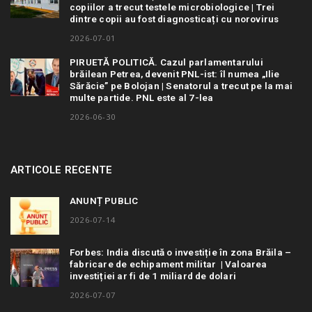
copiilor a trecut testele microbiologice | Trei
dintre copii au fost diagnosticați cu norovirus
2026-07-01
PIRUETĂ POLITICĂ. Cazul parlamentarului
brăilean Petrea, devenit PNL-ist: îl numea „Ilie
Sărăcie” pe Bolojan | Senatorul a trecut pe la mai
multe partide. PNL este al 7-lea
2026-06-30
ARTICOLE RECENTE
ANUNȚ PUBLIC
2026-07-14
Forbes: India discută o investiție în zona Brăila –
fabricare de echipament militar | Valoarea
investiției ar fi de 1 miliard de dolari
2026-07-07