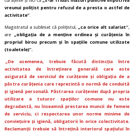
vreunui polițist pentru refuzul de a presta o astfel de
activitate”
.
Magistratul a subliniat că polițistul,
„ca orice alt salariat”
,
are
„obligația de a menține ordinea și curățenia în
propriul birou precum și în spațiile comune utilizate
(toaletele)”.
„De asemenea, trebuie făcută distincția între
activitatea de întreținere generală care este
asigurată de serviciul de curățenie și obligația de a
păstra curățenia care reprezintă o normă de conduită
și igienă personală. Păstrarea curățeniei după propria
utilizare a tuturor spațiilor comune nu este
degradantă, nu înseamnă prestarea muncii de femeie
de serviciu, ci respectarea unor norme minime de
conviețuire și igienă, obligatorii în orice colectivitate.
Reclamanții trebuie să întrețină interiorul spațiului în