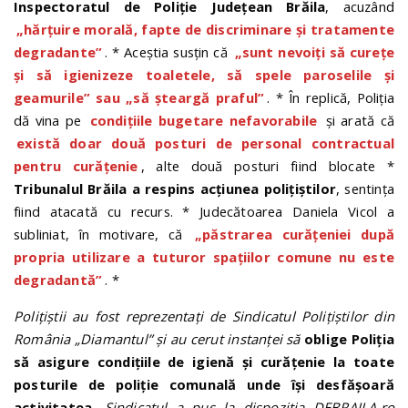
Inspectoratul de Poliție Județean Brăila
, acuzând
„hărțuire morală, fapte de discriminare și tratamente
degradante”
. * Aceștia susțin că
„sunt nevoiți să curețe
și să igienizeze toaletele, să spele paroselile și
geamurile” sau „să șteargă praful”
. * În replică, Poliția
dă vina pe
condițiile bugetare nefavorabile
și arată că
există doar două posturi de personal contractual
pentru curățenie
, alte două posturi fiind blocate *
Tribunalul Brăila a respins acțiunea polițiștilor
, sentința
fiind atacată cu recurs. * Judecătoarea Daniela Vicol a
subliniat, în motivare, că
„păstrarea curățeniei după
propria utilizare a tuturor spațiilor comune nu este
degradantă”
. *
Polițiștii au fost reprezentați de Sindicatul Polițiștilor din
România „Diamantul” și au cerut instanței să
oblige Poliția
să asigure condițiile de igienă și curățenie la toate
posturile de poliție comunală unde își desfășoară
activitatea
. Sindicatul a pus la dispoziția DEBRAILA.ro