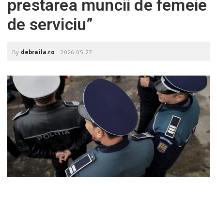
prestarea muncii de femeie
o
a
de serviciu”
v
By
debraila.ro
-
2026-05-27
i
g
a
t
i
o