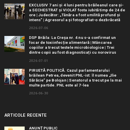
EXCLUSIV 7 ani și 4 luni pentru brăileanul care și-
a SECHESTRAT și VIOLAT fosta iubită timp de 24 de
ore | Judecător: „Tânăra a fost umilită profund și
intens” | Agresorul a și fotografiat-o dezbrăcată
2026-07-06
DSP Brăila: La Creșa nr. 4 nu s-a confirmat un
focar de toxiinfecție alimentară | Mâncarea
copiilor a trecut testele microbiologice | Trei
dintre copii au fost diagnosticați cu norovirus
2026-07-01
PIRUETĂ POLITICĂ. Cazul parlamentarului
brăilean Petrea, devenit PNL-ist: îl numea „Ilie
Sărăcie” pe Bolojan | Senatorul a trecut pe la mai
multe partide. PNL este al 7-lea
2026-06-30
ARTICOLE RECENTE
ANUNȚ PUBLIC