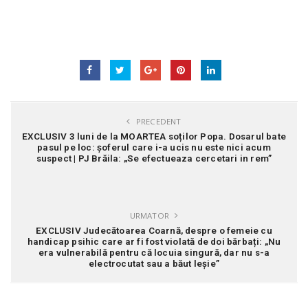
PRECEDENT
EXCLUSIV 3 luni de la MOARTEA soților Popa. Dosarul bate
pasul pe loc: șoferul care i-a ucis nu este nici acum
suspect | PJ Brăila: „Se efectueaza cercetari in rem”
URMATOR
EXCLUSIV Judecătoarea Coarnă, despre o femeie cu
handicap psihic care ar fi fost violată de doi bărbați: „Nu
era vulnerabilă pentru că locuia singură, dar nu s-a
electrocutat sau a băut leșie”