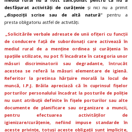
mediul rural nu a fost sancționat pentru că nu a
desfășurat activități de curățenie
și nici nu a primit
„dispoziții scrise sau de altă natură”
pentru a
presta obligatoriu astfel de activități.
„Solicitările verbale adresate de unii ofițeri cu funcții
de conducere față de subordonați care activează în
mediul rural de a menține ordinea și curățenia în
spațiile utilizate, nu pot fi încadrate în categoria unor
măsuri discriminatorii sau degradante, întrucât
acestea se referă la măsuri elementare de igienă.
Referitor la pretinsa hărțuire morală la locul de
muncă, I.P.J. Brăila apreciază că în cuprinsul fișelor
porturilor personalului încadrat la posturile de poliție
nu sunt atribuții definite în fișele porturilor sau alte
documente de planificare sau organizare a muncii,
pentru efectuarea activităților de
igienizare/curățenie, nefiind impuse standarde în
aceste privințe, totuși aceste obligații sunt implicite,