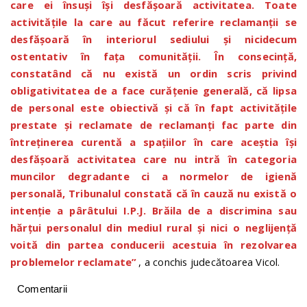
care ei însuși își desfășoară activitatea. Toate
activitățile la care au făcut referire reclamanții se
desfășoară în interiorul sediului și nicidecum
ostentativ în fața comunității. În consecință,
constatând că nu există un ordin scris privind
obligativitatea de a face curățenie generală, că lipsa
de personal este obiectivă și că în fapt activitățile
prestate și reclamate de reclamanți fac parte din
întreținerea curentă a spațiilor în care aceștia își
desfășoară activitatea care nu intră în categoria
muncilor degradante ci a normelor de igienă
personală, Tribunalul constată că în cauză nu există o
intenție a pârâtului I.P.J. Brăila de a discrimina sau
hărțui personalul din mediul rural și nici o neglijență
voită din partea conducerii acestuia în rezolvarea
problemelor reclamate”
, a conchis judecătoarea Vicol.
Comentarii