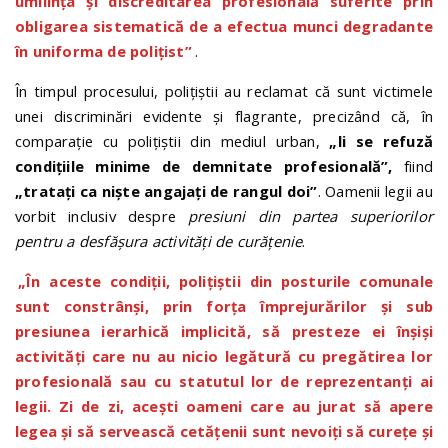
umilința și discreditarea profesională suferite prin
obligarea sistematică de a efectua munci degradante
în uniforma de polițist”
.
În timpul procesului, polițiștii au reclamat că sunt victimele
unei discriminări evidente și flagrante, precizând că, în
comparație cu polițiștii din mediul urban,
„li se refuză
condițiile minime de demnitate profesională”,
fiind
„tratați ca niște angajați de rangul doi”
. Oamenii legii au
vorbit inclusiv despre
presiuni din partea superiorilor
pentru a desfășura activități de curățenie
.
„În aceste condiții, polițiștii din posturile comunale
sunt constrânși, prin forța împrejurărilor și sub
presiunea ierarhică implicită, să presteze ei înșiși
activități care nu au nicio legătură cu pregătirea lor
profesională sau cu statutul lor de reprezentanți ai
legii. Zi de zi, acești oameni care au jurat să apere
legea și să servească cetățenii sunt nevoiți să curețe și