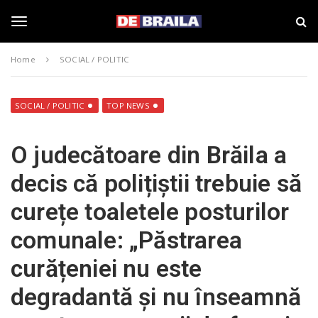
S
s
k
t
i
i
T
p
r
Home
SOCIAL / POLITIC
t
i
o
B
o
m
r
a
a
SOCIAL / POLITIC
TOP NEWS
i
i
g
n
l
O judecătoare din Brăila a
c
a
o
–
g
decis că polițiștii trebuie să
n
d
t
e
curețe toaletele posturilor
e
b
l
n
r
comunale: „Păstrarea
t
a
i
e
curățeniei nu este
l
a
degradantă și nu înseamnă
.
n
r