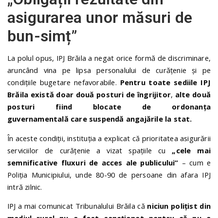
asigurarea unor măsuri de
bun-simț”
La polul opus, IPJ Brăila a negat orice formă de discriminare,
aruncând vina pe lipsa personalului de curățenie și pe
condițiile bugetare nefavorabile.
Pentru toate sediile IPJ
Brăila există doar două posturi de îngrijitor
,
alte două
posturi fiind blocate de ordonanța
guvernamentală care suspendă angajările la stat.
În aceste condiții, instituția a explicat că prioritatea asigurării
serviciilor de curățenie a vizat spațiile cu
„cele mai
semnificative fluxuri de acces ale publicului”
– cum e
Poliția Municipiului, unde 80-90 de persoane din afara IPJ
intră zilnic.
IPJ a mai comunicat Tribunalului Brăila că
niciun polițist din