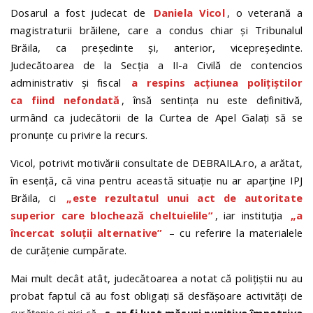
Dosarul a fost judecat de
Daniela Vicol
, o veterană a
magistraturii brăilene, care a condus chiar și Tribunalul
Brăila, ca președinte și, anterior, vicepreședinte.
Judecătoarea de la Secția a II-a Civilă de contencios
administrativ și fiscal
a respins acțiunea polițiștilor
ca fiind nefondată
, însă sentința nu este definitivă,
urmând ca judecătorii de la Curtea de Apel Galați să se
pronunțe cu privire la recurs.
Vicol, potrivit motivării consultate de DEBRAILA.ro, a arătat,
în esență, că vina pentru această situație nu ar aparține IPJ
Brăila, ci
„este rezultatul unui act de autoritate
superior care blochează cheltuielile”
, iar instituția
„a
încercat soluții alternative”
– cu referire la materialele
de curățenie cumpărate.
Mai mult decât atât, judecătoarea a notat că polițiștii nu au
probat faptul că au fost obligați să desfășoare activități de
curățenie și nici că
„s-ar fi luat măsuri punitive împotriva