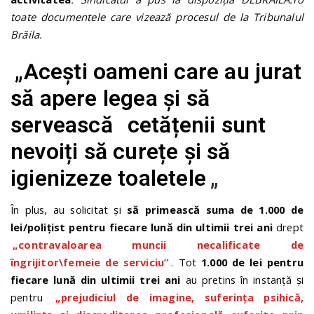
toate documentele care vizează procesul de la Tribunalul
Brăila.
„Acești oameni care au jurat
să apere legea și să
servească
cetățenii sunt
nevoiți să curețe și să
igienizeze toaletele
„
În plus, au solicitat și
să primească suma de 1.000 de
lei/polițist pentru fiecare lună din ultimii trei ani
drept
„contravaloarea muncii necalificate de
îngrijitor\femeie de serviciu”
. Tot
1.000 de lei pentru
fiecare lună din ultimii trei ani
au pretins în instanță și
pentru
„prejudiciul de imagine, suferința psihică,