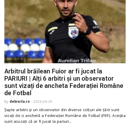
Arbitrul brăilean Fuior ar fi jucat la
PARIURI | Alți 6 arbitri și un observator
sunt vizați de ancheta Federației Române
de Fotbal
By
debraila.ro
-
2023-04-25
Șapte arbitrii și un observator din diverse colțuri ale țării sunt
vizați de o anchetă a Federației Române de Fotbal (FRF). Aceștia
sunt acuzați că ar fi jucat la pariuri...