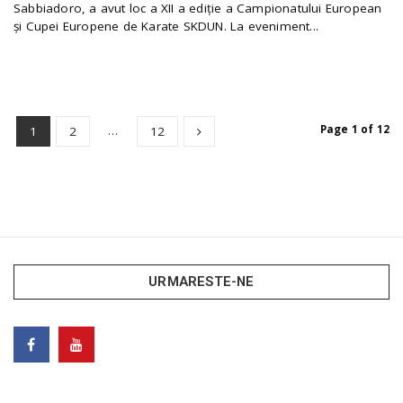
Sabbiadoro, a avut loc a XII a ediție a Campionatului European
și Cupei Europene de Karate SKDUN. La eveniment...
…
Page 1 of 12
1
2
12
URMARESTE-NE