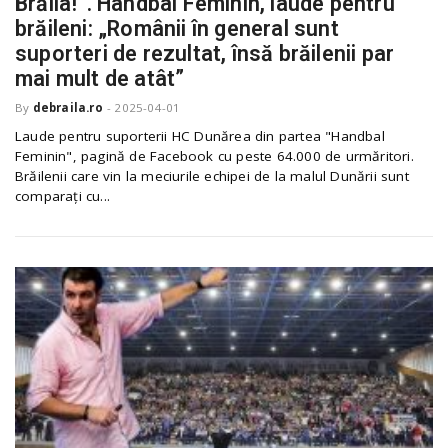
Brăila!”. Handbal Feminin, laude pentru
o
a
brăileni: „Românii în general sunt
suporteri de rezultat, însă brăilenii par
mai mult de atât”
v
By
debraila.ro
-
2025-04-01
Laude pentru suporterii HC Dunărea din partea "Handbal
i
Feminin", pagină de Facebook cu peste 64.000 de urmăritori.
Brăilenii care vin la meciurile echipei de la malul Dunării sunt
comparați cu...
g
a
t
i
o