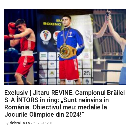
Exclusiv | Jitaru REVINE. Campionul Brăilei
S-A ÎNTORS în ring: „Sunt neînvins în
România. Obiectivul meu: medalie la
Jocurile Olimpice din 2024!”
By
debraila.ro
-
2023-11-10