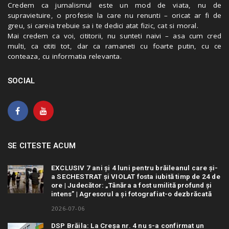
Credem ca jurnalismul este un mod de viata, nu de
supravietuire, o profesie la care nu renunti – oricat ar fi de
greu, si careia trebuie sa i te dedici atat fizic, cat si moral.
Mai credem ca voi, cititorii, nu sunteti naivi – asa cum cred
multi, ca cititi tot, dar ca ramaneti cu foarte putin, cu ce
conteaza, cu informatia relevanta.
SOCIAL
SE CITESTE ACUM
EXCLUSIV 7 ani și 4 luni pentru brăileanul care și-
a SECHESTRAT și VIOLAT fosta iubită timp de 24 de
ore | Judecător: „Tânăra a fost umilită profund și
intens” | Agresorul a și fotografiat-o dezbrăcată
2026-07-06
DSP Brăila: La Creșa nr. 4 nu s-a confirmat un