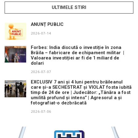
ULTIMELE STIRI
ANUNȚ PUBLIC
2026-07-14
Forbes: India discută o investiție în zona
Brăila – fabricare de echipament militar |
Valoarea investiției ar fi de 1 miliard de
dolari
2026-07-07
EXCLUSIV 7 ani și 4 luni pentru brăileanul
care și-a SECHESTRAT și VIOLAT fosta iubită
timp de 24 de ore | Judecător: „Tânăra a fost
umilită profund și intens” | Agresorul a și
fotografiat-o dezbrăcată
2026-07-06