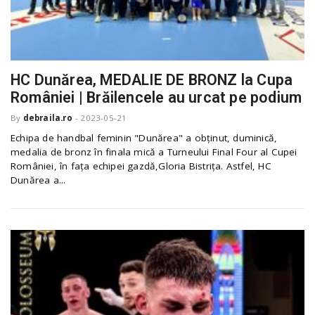
HC Dunărea, MEDALIE DE BRONZ la Cupa
României | Brăilencele au urcat pe podium
By
debraila.ro
-
2023-05-21
Echipa de handbal feminin "Dunărea" a obţinut, duminică,
medalia de bronz în finala mică a Turneului Final Four al Cupei
României, în faţa echipei gazdă,Gloria Bistriţa. Astfel, HC
Dunărea a...