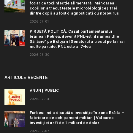
focar de toxiinfecție alimentară | Mâncarea
copiilor a trecut testele microbiologice | Trei
dintre copii au fost diagnosticați cu norovirus
2026-07-01
PIRUETĂ POLITICĂ. Cazul parlamentarului
brăilean Petrea, devenit PNL-ist: îl numea „Ilie
Sărăcie” pe Bolojan | Senatorul a trecut pe la mai
multe partide. PNL este al 7-lea
2026-06-30
ARTICOLE RECENTE
ANUNȚ PUBLIC
2026-07-14
Forbes: India discută o investiție în zona Brăila –
fabricare de echipament militar | Valoarea
investiției ar fi de 1 miliard de dolari
2026-07-07