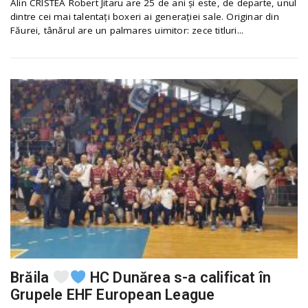
Alin CRISTEA Robert Jitaru are 25 de ani și este, de departe, unul
dintre cei mai talentați boxeri ai generației sale. Originar din
Făurei, tânărul are un palmares uimitor: zece titluri...
Brăila
HC Dunărea s-a calificat în
Grupele EHF European League