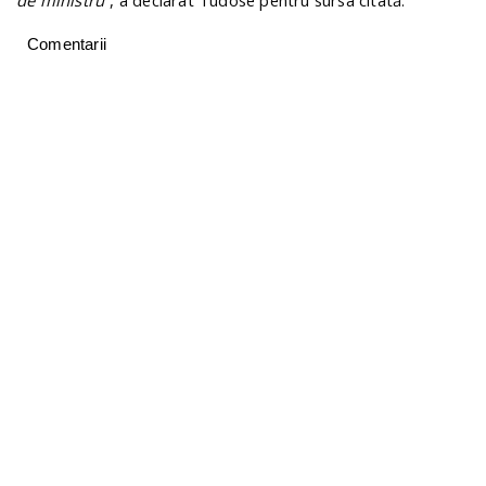
de ministru”
, a declarat Tudose pentru sursa citată.
Comentarii