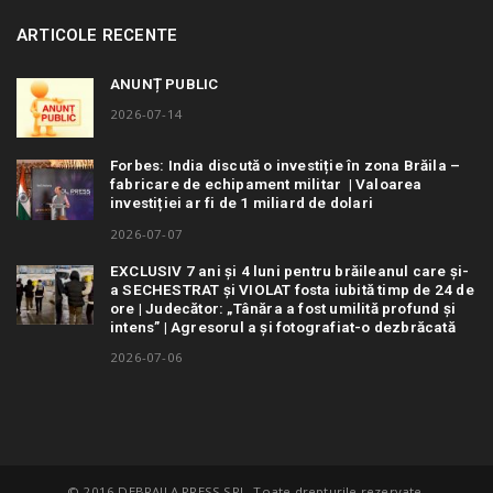
ARTICOLE RECENTE
ANUNȚ PUBLIC
2026-07-14
Forbes: India discută o investiție în zona Brăila –
fabricare de echipament militar | Valoarea
investiției ar fi de 1 miliard de dolari
2026-07-07
EXCLUSIV 7 ani și 4 luni pentru brăileanul care și-
a SECHESTRAT și VIOLAT fosta iubită timp de 24 de
ore | Judecător: „Tânăra a fost umilită profund și
intens” | Agresorul a și fotografiat-o dezbrăcată
2026-07-06
© 2016 DEBRAILA PRESS SRL. Toate drepturile rezervate.