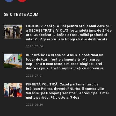
SE CITESTE ACUM
EXCLUSIV 7 ani și 4 luni pentru brăileanul care și-
a SECHESTRAT și VIOLAT fosta iubită timp de 24 de
ore | Judecător: „Tânăra a fost umilită profund și
intens” | Agresorul a și fotografiat-o dezbrăcată
2026-07-06
DSP Brăila: La Creșa nr. 4 nu s-a confirmat un
focar de toxiinfecție alimentară | Mâncarea
copiilor a trecut testele microbiologice | Trei
dintre copii au fost diagnosticați cu norovirus
2026-07-01
PIRUETĂ POLITICĂ. Cazul parlamentarului
brăilean Petrea, devenit PNL-ist: îl numea „Ilie
Sărăcie” pe Bolojan | Senatorul a trecut pe la mai
multe partide. PNL este al 7-lea
2026-06-30