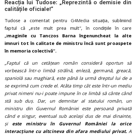
Reacția lui Tudose: „Reprezintă o demisie din
calitățile oficiale!”
Tudose a comentat pentru
G4Media
situația, subliniind
faptul că „este mult prea mult”, în condițiile în care
„i
maginile cu Tanczos Barna îngenuncheat la alte
imnuri tot în calitate de ministru încă sunt proaspete
în memoria colectivă”.
„Faptul că un cetățean român consideră oportun să
vorbească într-o limbă străînă, enleză, germană, greacă,
spaniolă sau maghiară, este până la urmă dreptul lui de a
se exprimă cum crede el. Atâta timp cât este într-un mediu
privat nimeni nu-i poate impune în ce limbă să cânte când
stă sub duș. Dar, un demnitar al statului român, un
ministru din Guvernul României este persoană privată
când e singur, eventual sub același dus de mai dinainte,
și
este ministru în Guvernul României la orice
interacțiune cu altcineva din afara mediului privat.
A