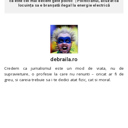
că este cel mai decent gest politic” | Politicianul, acuzat că
locuința sa e branșată ilegal la energie electrică
debraila.ro
Credem ca jurnalismul este un mod de viata, nu de
supravietuire, o profesie la care nu renunti – oricat ar fi de
greu, si careia trebuie sa i te dedici atat fizic, cat si moral.