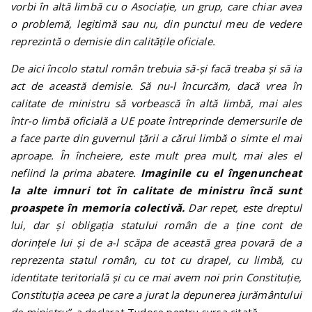
vorbi în altă limbă cu o Asociație, un grup, care chiar avea
o problemă, legitimă sau nu, din punctul meu de vedere
reprezintă o demisie din calitățile oficiale.
De aici încolo statul român trebuia să-și facă treaba și să ia
act de această demisie. Să nu-l încurcăm, dacă vrea în
calitate de ministru să vorbească în altă limbă, mai ales
într-o limbă oficială a UE poate întreprinde demersurile de
a face parte din guvernul țării a cărui limbă o simte el mai
aproape. În încheiere, este mult prea mult, mai ales el
nefiind la prima abatere.
Imaginile cu el îngenuncheat
la alte imnuri tot în calitate de ministru încă sunt
proaspete în memoria colectivă.
Dar repet, este dreptul
lui, dar și obligația statului român de a ține cont de
dorințele lui și de a-l scăpa de această grea povară de a
reprezenta statul român, cu tot cu drapel, cu limbă, cu
identitate teritorială și cu ce mai avem noi prin Constituție,
Constituția aceea pe care a jurat la depunerea jurământului