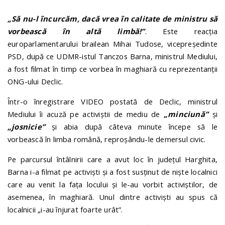
„Să nu-l încurcăm, dacă vrea în calitate de ministru să
vorbească în altă limbă!”
. Este reacția
europarlamentarului brailean Mihai Tudose, vicepreședinte
PSD, după ce UDMR-istul Tanczos Barna, ministrul Mediului,
a fost filmat în timp ce vorbea în maghiară cu reprezentanții
ONG-ului Declic.
Într-o înregistrare VIDEO postată de Declic, ministrul
Mediului îi acuză pe activiștii de mediu de
„minciună”
și
„josnicie”
și abia după câteva minute începe să le
vorbească în limba română, reproșându-le demersul civic.
Pe parcursul întâlnirii care a avut loc în județul Harghita,
Barna i-a filmat pe activiști și a fost susținut de niște localnici
care au venit la fața locului și le-au vorbit activiștilor, de
asemenea, în maghiară. Unul dintre activiști au spus că
localnicii „i-au înjurat foarte urât”.