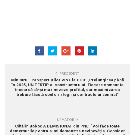
PRECEDENT
Ministrul Transporturilor VINE la POD: „Prelungirea până
în 2025, UN TERTIP al constructorului. Fiecare companie
încearcă să-și maximizeze profitul, dar maximizarea
trebuie făcută conform legii și contractului semnat”
URMATOR
Cătălin Boboc A DEMISIONAT din PNL: “Voi face toate
demersurile pentru a-mi demonstra nevinovăția. Consider