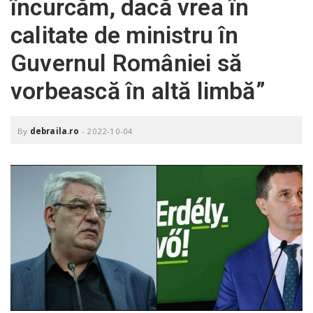
încurcăm, dacă vrea în
o
a
calitate de ministru în
Guvernul României să
v
vorbească în altă limbă”
i
By
debraila.ro
-
2022-10-04
g
a
t
i
o