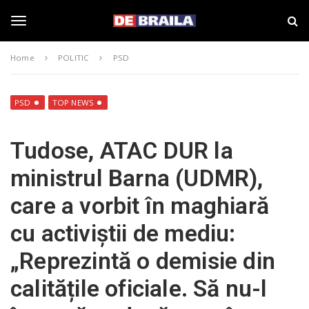
S
s
k
t
i
i
T
p
r
Home
POLITIC
PSD
t
i
o
B
o
m
r
a
a
PSD
TOP NEWS
i
i
g
n
l
Tudose, ATAC DUR la
c
a
o
–
g
ministrul Barna (UDMR),
n
d
t
e
care a vorbit în maghiară
e
b
l
n
r
cu activiștii de mediu:
t
a
i
e
„Reprezintă o demisie din
l
a
calitățile oficiale. Să nu-l
.
n
r