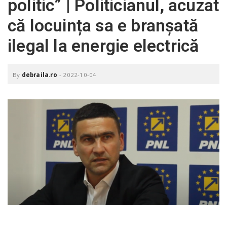
politic” | Politicianul, acuzat
o
a
că locuința sa e branșată
ilegal la energie electrică
v
i
By
debraila.ro
-
2022-10-04
g
a
t
i
o