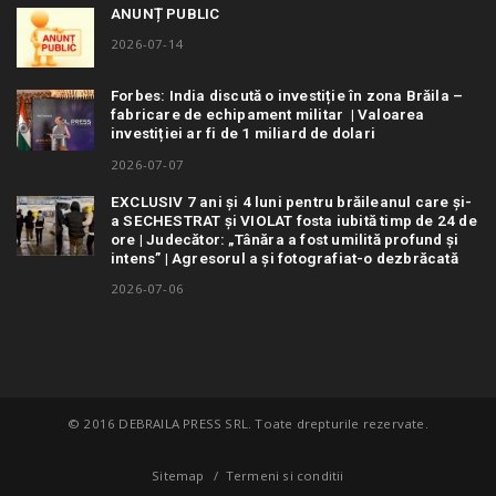
ANUNȚ PUBLIC
2026-07-14
Forbes: India discută o investiție în zona Brăila –
fabricare de echipament militar | Valoarea
investiției ar fi de 1 miliard de dolari
2026-07-07
EXCLUSIV 7 ani și 4 luni pentru brăileanul care și-
a SECHESTRAT și VIOLAT fosta iubită timp de 24 de
ore | Judecător: „Tânăra a fost umilită profund și
intens” | Agresorul a și fotografiat-o dezbrăcată
2026-07-06
© 2016 DEBRAILA PRESS SRL. Toate drepturile rezervate.
Sitemap
Termeni si conditii