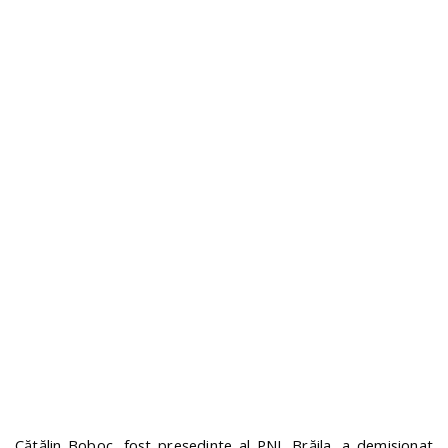
n
Cătălin Boboc, fost președinte al PNL Brăila, a demisionat