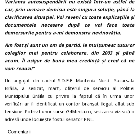
Varianta autosuspendării nu există într-un astfel de
caz, prin urmare demisia este singura soluție, până la
clarificarea situației. Voi reveni cu toate explicațiile și
documentele necesare după ce voi face toate
demersurile pentru a-mi demonstra nevinovăția.
Am fost și sunt un om de partid, le mulțumesc tuturor
colegilor mei pentru colaborare, din 2003 și până
acum. Îi asigur de buna mea credință și cred că ne
vom reauzi!”
Un angajat din cadrul S.D.E.E Muntenia Nord- Sucursala
Brăila, a sesizat, marți, ofițerul de serviciu al Politiei
Municipiului Brăila cu privire la faptul că în urma unor
verificări ar fi identificat un contor branșat ilegal, aflat sub
tensiune. Potrivit unor surse G4Media.ro, sesizarea vizează o
adresă unde locuiește fostul senator PNL.
Comentarii