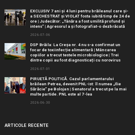
EXCLUSIV 7 ani și 4 luni pentru brăileanul care și-
a SECHESTRAT și VIOLAT fosta iubită timp de 24 de
ore | Judecător: „Tânăra a fost umilită profund și
intens” | Agresorul a și fotografiat-o dezbrăcată
2026-07-06
DSP Brăila: La Creșa nr. 4 nu s-a confirmat un
focar de toxiinfecție alimentară | Mâncarea
copiilor a trecut testele microbiologice | Trei
dintre copii au fost diagnosticați cu norovirus
2026-07-01
PIRUETĂ POLITICĂ. Cazul parlamentarului
brăilean Petrea, devenit PNL-ist: îl numea „Ilie
Sărăcie” pe Bolojan | Senatorul a trecut pe la mai
multe partide. PNL este al 7-lea
2026-06-30
ARTICOLE RECENTE