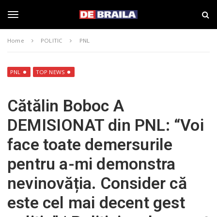
S
s
k
t
i
i
T
p
r
Home
POLITIC
PNL
t
i
o
B
o
m
r
a
a
PNL
TOP NEWS
i
i
g
n
l
Cătălin Boboc A
c
a
o
–
g
DEMISIONAT din PNL: “Voi
n
d
t
e
face toate demersurile
e
b
l
n
r
pentru a-mi demonstra
t
a
i
e
nevinovăția. Consider că
l
a
este cel mai decent gest
.
n
r