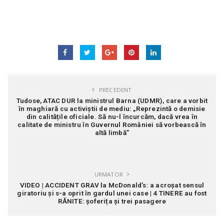
PRECEDENT
Tudose, ATAC DUR la ministrul Barna (UDMR), care a vorbit
în maghiară cu activiștii de mediu: „Reprezintă o demisie
din calitățile oficiale. Să nu-l încurcăm, dacă vrea în
calitate de ministru în Guvernul României să vorbească în
altă limbă”
URMATOR
VIDEO | ACCIDENT GRAV la McDonald’s: a acroșat sensul
giratoriu și s-a oprit în gardul unei case | 4 TINERE au fost
RĂNITE: șoferița și trei pasagere