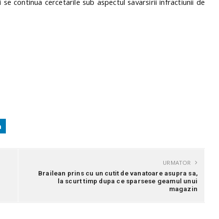
se continua cercetarile sub aspectul savarsirii infractiunii de
URMATOR
Brailean prins cu un cutit de vanatoare asupra sa,
la scurt timp dupa ce sparsese geamul unui
magazin