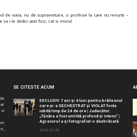
 de viata, nu de supravietuire, o profesie la care nu renunti –
e sa i te dedici atat fizic, cat si moral.
SE CITESTE ACUM
A
de
EXCLUSIV 7 ani și 4 luni pentru brăileanul
 ar
care și-a SECHESTRAT și VIOLAT fosta
 si
iubită timp de 24 de ore | Judecător:
„Tânăra a fost umilită profund și intens” |
Agresorul a și fotografiat-o dezbrăcată
cum
in,
2026-07-06