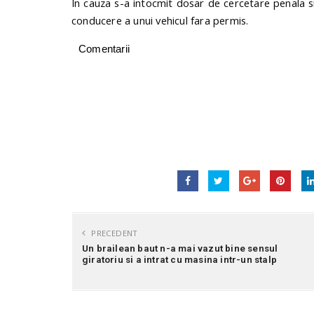
In cauza s-a intocmit dosar de cercetare penala si 
conducere a unui vehicul fara permis.
Comentarii
PRECEDENT
Un brailean baut n-a mai vazut bine sensul
giratoriu si a intrat cu masina intr-un stalp