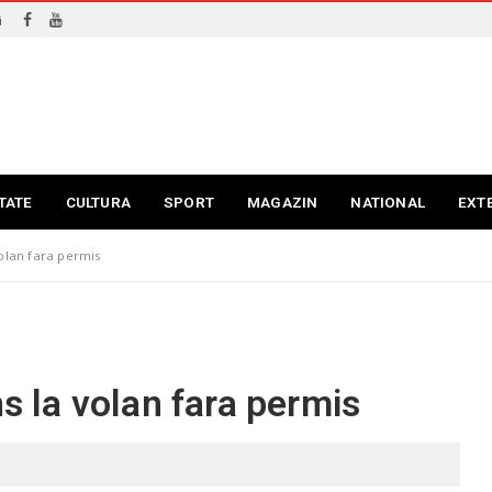
i
TATE
CULTURA
SPORT
MAGAZIN
NATIONAL
EXT
volan fara permis
ns la volan fara permis