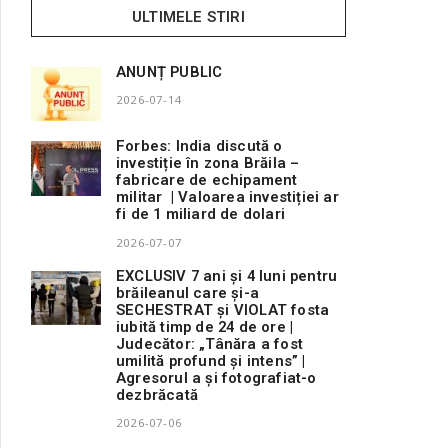
ULTIMELE STIRI
ANUNȚ PUBLIC
2026-07-14
Forbes: India discută o
investiție în zona Brăila –
fabricare de echipament
militar | Valoarea investiției ar
fi de 1 miliard de dolari
2026-07-07
EXCLUSIV 7 ani și 4 luni pentru
brăileanul care și-a
SECHESTRAT și VIOLAT fosta
iubită timp de 24 de ore |
Judecător: „Tânăra a fost
umilită profund și intens” |
Agresorul a și fotografiat-o
dezbrăcată
2026-07-06