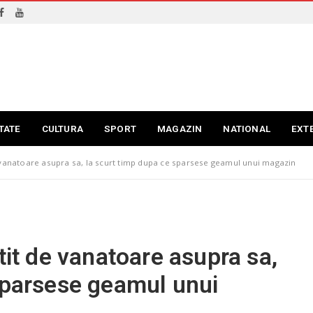
TATE
CULTURA
SPORT
MAGAZIN
NATIONAL
EXT
e vanatoare asupra sa, la scurt timp dupa ce sparsese geamul unui magazin
tit de vanatoare asupra sa,
sparsese geamul unui