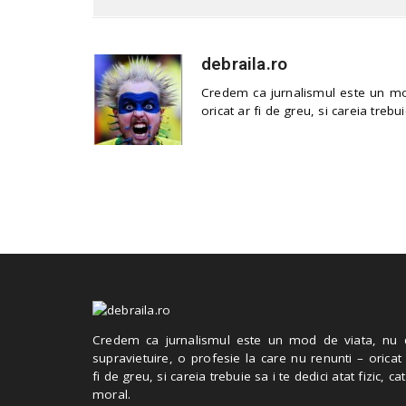
debraila.ro
Credem ca jurnalismul este un mod
oricat ar fi de greu, si careia trebui
Credem ca jurnalismul este un mod de viata, nu 
supravietuire, o profesie la care nu renunti – oricat
fi de greu, si careia trebuie sa i te dedici atat fizic, cat
moral.