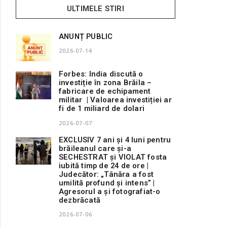
ULTIMELE STIRI
ANUNȚ PUBLIC
2026-07-14
Forbes: India discută o
investiție în zona Brăila –
fabricare de echipament
militar | Valoarea investiției ar
fi de 1 miliard de dolari
2026-07-07
EXCLUSIV 7 ani și 4 luni pentru
brăileanul care și-a
SECHESTRAT și VIOLAT fosta
iubită timp de 24 de ore |
Judecător: „Tânăra a fost
umilită profund și intens” |
Agresorul a și fotografiat-o
dezbrăcată
2026-07-06