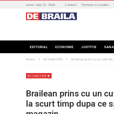
S
vineri, iulie 31, 2026
Contact
Termeni si conditii
k
i
s
p
t
t
i
o
r
m
i
a
B
i
r
EDITORIAL
ECONOMIE
JUSTITIE
SANA
n
a
c
i
o
Home
ACTUALITATE
Brailean prins cu un cutit d
l
n
a
t
–
e
d
ACTUALITATE
n
e
t
b
Brailean prins cu un cu
r
a
la scurt timp dupa ce 
i
l
magazin
a