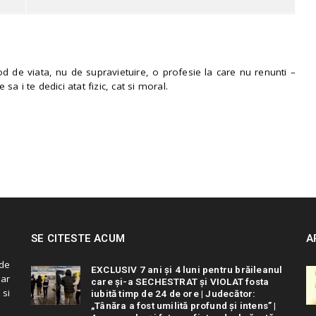
 de viata, nu de supravietuire, o profesie la care nu renunti –
e sa i te dedici atat fizic, cat si moral.
SE CITESTE ACUM
A
de
EXCLUSIV 7 ani și 4 luni pentru brăileanul
 ar
care și-a SECHESTRAT și VIOLAT fosta
 si
iubită timp de 24 de ore | Judecător:
„Tânăra a fost umilită profund și intens” |