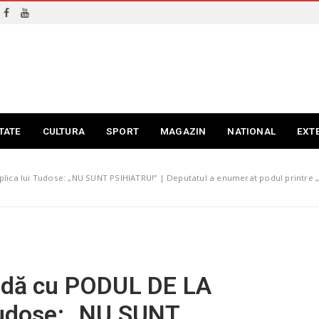
TATE
CULTURA
SPORT
MAGAZIN
NATIONAL
EXT
plica lui Tudose: „NU SUNT PSIHIATRU!” | Deputatul a enumerat podul printre „
audă cu PODUL DE LA
 Tudose: „NU SUNT