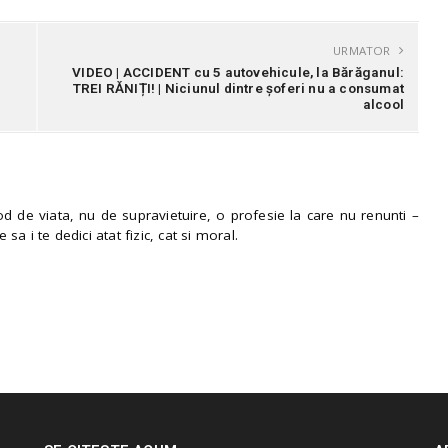
URMATOR
VIDEO | ACCIDENT cu 5 autovehicule, la Bărăganul:
TREI RĂNIȚI! | Niciunul dintre șoferi nu a consumat
alcool
 de viata, nu de supravietuire, o profesie la care nu renunti –
e sa i te dedici atat fizic, cat si moral.