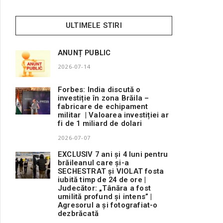
ULTIMELE STIRI
ANUNȚ PUBLIC
2026-07-14
Forbes: India discută o
investiție în zona Brăila –
fabricare de echipament
militar | Valoarea investiției ar
fi de 1 miliard de dolari
2026-07-07
EXCLUSIV 7 ani și 4 luni pentru
brăileanul care și-a
SECHESTRAT și VIOLAT fosta
iubită timp de 24 de ore |
Judecător: „Tânăra a fost
umilită profund și intens” |
Agresorul a și fotografiat-o
dezbrăcată