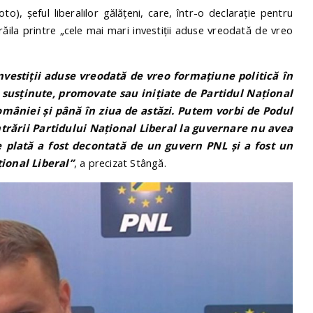
o), șeful liberalilor gălățeni, care, într-o declarație pentru
ila printre „cele mai mari investiții aduse vreodată de vreo
vestiții aduse vreodată de vreo formațiune politică în
 susținute, promovate sau inițiate de Partidul Național
omâniei și până în ziua de astăzi. Putem vorbi de Podul
rării Partidului Național Liberal la guvernare nu avea
e plată a fost decontată de un guvern PNL și a fost un
ional Liberal”
, a precizat Stângă.