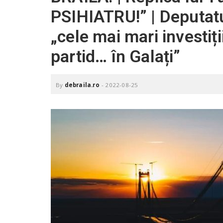
.
PSIHIATRU!” | Deputatu
r
o
„cele mai mari investiț
partid… în Galați”
By
debraila.ro
-
2022-08-25