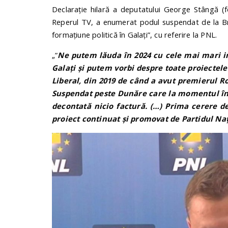
Declarație hilară a deputatului George Stângă (fot
Reperul TV, a enumerat podul suspendat de la Bră
formațiune politică în Galați”, cu referire la PNL.
„”
Ne putem lăuda în 2024 cu cele mai mari in
Galați și putem vorbi despre toate proiectele
Liberal, din 2019 de când a avut premierul R
Suspendat peste Dunăre care la momentul înt
decontată nicio factură. (…) Prima cerere d
proiect continuat și promovat de Partidul Naț