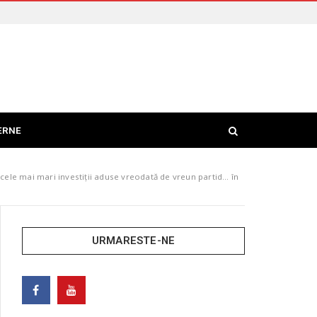
ERNE
cele mai mari investiții aduse vreodată de vreun partid… în
URMARESTE-NE