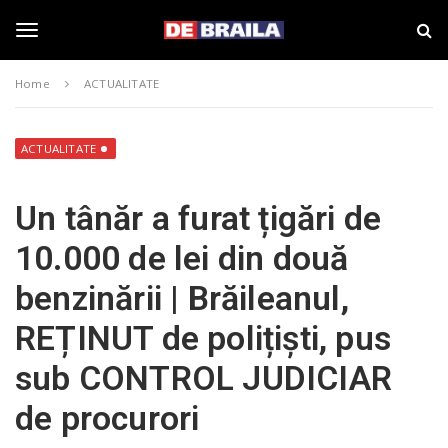
S
s
k
t
i
i
T
p
r
Home
ACTUALITATE
t
i
o
B
o
m
r
a
a
ACTUALITATE
i
i
g
n
l
Un tânăr a furat țigări de
c
a
o
–
g
10.000 de lei din două
n
d
t
e
benzinării | Brăileanul,
e
b
l
n
r
REȚINUT de polițiști, pus
t
a
i
e
sub CONTROL JUDICIAR
l
a
de procurori
.
n
r