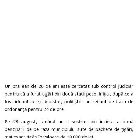
n
Un brailean de 26 de ani este cercetat sub control judiciar
pentru că a furat țigări din două stații peco. Inițial, după ce a
fost identificat și depistat, polițiștii l-au reținut pe baza de
ordonanță pentru 24 de ore.
Pe 23 august, tânărul ar fi sustras din incinta a două
benzinării de pe raza municipiului sute de pachete de țigări,
mai exact țigări în valoare de 10.000 de lei.