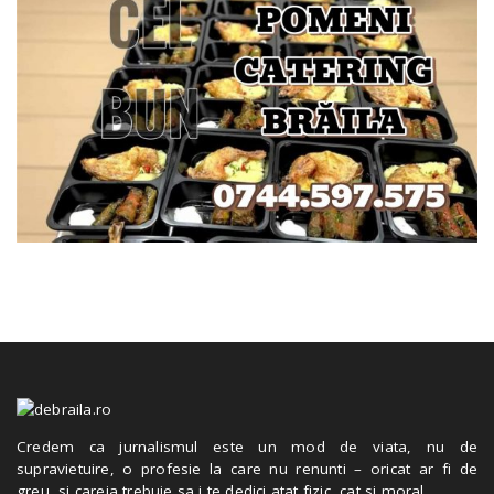
Credem ca jurnalismul este un mod de viata, nu de
supravietuire, o profesie la care nu renunti – oricat ar fi de
greu, si careia trebuie sa i te dedici atat fizic, cat si moral.