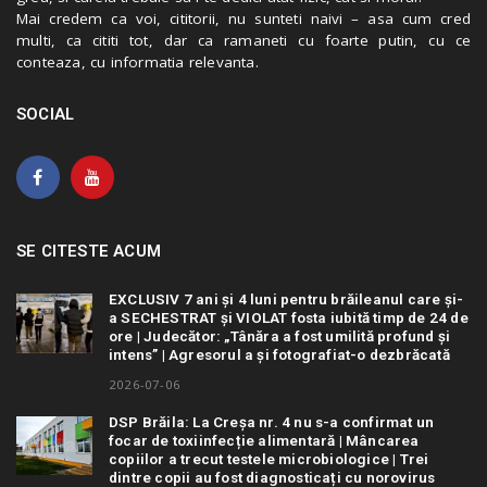
Mai credem ca voi, cititorii, nu sunteti naivi – asa cum cred
multi, ca cititi tot, dar ca ramaneti cu foarte putin, cu ce
conteaza, cu informatia relevanta.
SOCIAL
SE CITESTE ACUM
EXCLUSIV 7 ani și 4 luni pentru brăileanul care și-
a SECHESTRAT și VIOLAT fosta iubită timp de 24 de
ore | Judecător: „Tânăra a fost umilită profund și
intens” | Agresorul a și fotografiat-o dezbrăcată
2026-07-06
DSP Brăila: La Creșa nr. 4 nu s-a confirmat un
focar de toxiinfecție alimentară | Mâncarea
copiilor a trecut testele microbiologice | Trei
dintre copii au fost diagnosticați cu norovirus