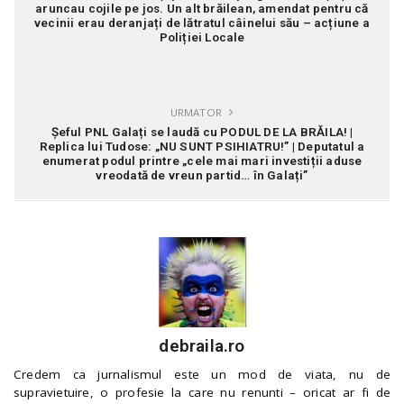
aruncau cojile pe jos. Un alt brăilean, amendat pentru că
vecinii erau deranjați de lătratul câinelui său – acțiune a
Poliției Locale
URMATOR
Șeful PNL Galați se laudă cu PODUL DE LA BRĂILA! |
Replica lui Tudose: „NU SUNT PSIHIATRU!” | Deputatul a
enumerat podul printre „cele mai mari investiții aduse
vreodată de vreun partid… în Galați”
debraila.ro
Credem ca jurnalismul este un mod de viata, nu de
supravietuire, o profesie la care nu renunti – oricat ar fi de