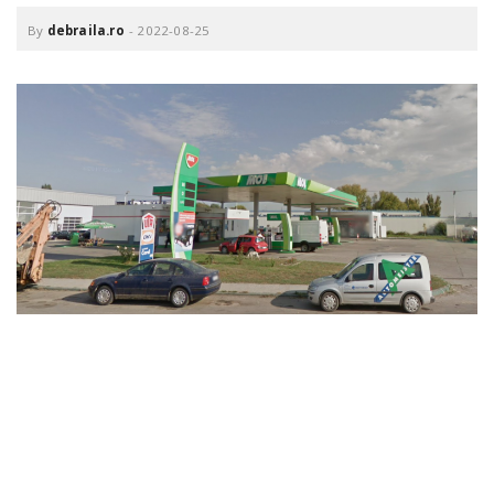
o
a
By
debraila.ro
-
2022-08-25
v
i
g
a
t
i
o