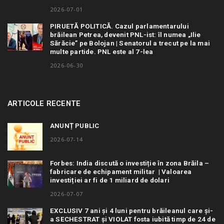
2026-07-01
PIRUETĂ POLITICĂ. Cazul parlamentarului
brăilean Petrea, devenit PNL-ist: îl numea „Ilie
Sărăcie” pe Bolojan | Senatorul a trecut pe la mai
multe partide. PNL este al 7-lea
2026-06-30
ARTICOLE RECENTE
ANUNȚ PUBLIC
2026-07-14
Forbes: India discută o investiție în zona Brăila –
fabricare de echipament militar | Valoarea
investiției ar fi de 1 miliard de dolari
2026-07-07
EXCLUSIV 7 ani și 4 luni pentru brăileanul care și-
a SECHESTRAT și VIOLAT fosta iubită timp de 24 de