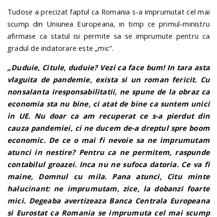
Tudose a precizat faptul ca Romania s-a imprumutat cel mai
scump din Uniunea Europeana, in timp ce primul-ministru
afirmase ca statul isi permite sa se imprumute pentru ca
gradul de indatorare este „mic”.
„Duduie, Citule, duduie? Vezi ca face bum! In tara asta
vlaguita de pandemie, exista si un roman fericit. Cu
nonsalanta iresponsabilitatii, ne spune de la obraz ca
economia sta nu bine, ci atat de bine ca suntem unici
in UE. Nu doar ca am recuperat ce s-a pierdut din
cauza pandemiei, ci ne ducem de-a dreptul spre boom
economic. De ce o mai fi nevoie sa ne imprumutam
atunci in nestire? Pentru ca ne permitem, raspunde
contabilul groazei. Inca nu ne sufoca datoria. Ce va fi
maine, Domnul cu mila. Pana atunci, Citu minte
halucinant: ne imprumutam, zice, la dobanzi foarte
mici.
Degeaba avertizeaza Banca Centrala Europeana
si Eurostat ca Romania se imprumuta cel mai scump