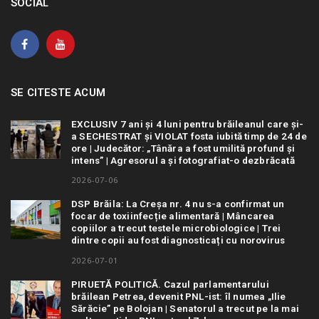
SOCIAL
SE CITESTE ACUM
EXCLUSIV 7 ani și 4 luni pentru brăileanul care și-
a SECHESTRAT și VIOLAT fosta iubită timp de 24 de
ore | Judecător: „Tânăra a fost umilită profund și
intens” | Agresorul a și fotografiat-o dezbrăcată
2026-07-06
DSP Brăila: La Creșa nr. 4 nu s-a confirmat un
focar de toxiinfecție alimentară | Mâncarea
copiilor a trecut testele microbiologice | Trei
dintre copii au fost diagnosticați cu norovirus
2026-07-01
PIRUETĂ POLITICĂ. Cazul parlamentarului
brăilean Petrea, devenit PNL-ist: îl numea „Ilie
Sărăcie” pe Bolojan | Senatorul a trecut pe la mai