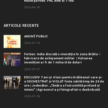
multe partide. PNL este al 7-lea
2026-06-30
ARTICOLE RECENTE
ANUNȚ PUBLIC
2026-07-14
Forbes: India discută o investiție în zona Brăila –
fabricare de echipament militar | Valoarea
investiției ar fi de 1 miliard de dolari
2026-07-07
EXCLUSIV 7 ani și 4 luni pentru brăileanul care și-
a SECHESTRAT și VIOLAT fosta iubită timp de 24 de
ore | Judecător: „Tânăra a fost umilită profund și
intens” | Agresorul a și fotografiat-o dezbrăcată
2026-07-06