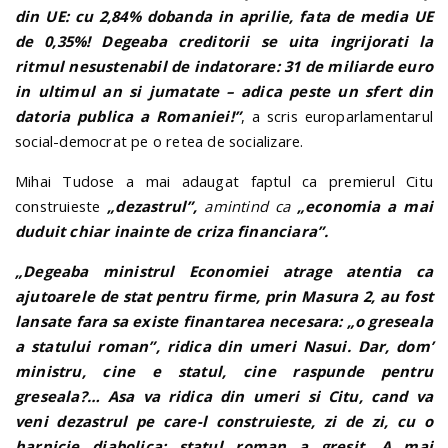
din UE: cu 2,84% dobanda in aprilie, fata de media UE
de 0,35%! Degeaba creditorii se uita ingrijorati la
ritmul nesustenabil de indatorare: 31 de miliarde euro
in ultimul an si jumatate – adica peste un sfert din
datoria publica a Romaniei!”
, a scris europarlamentarul
social-democrat pe o retea de socializare.
Mihai Tudose a mai adaugat faptul ca premierul Citu
construieste
„dezastrul”,
amintind ca
„economia a mai
duduit chiar inainte de criza financiara”
.
„Degeaba ministrul Economiei atrage atentia ca
ajutoarele de stat pentru firme, prin Masura 2, au fost
lansate fara sa existe finantarea necesara: „o greseala
a statului roman”, ridica din umeri Nasui. Dar, dom’
ministru, cine e statul, cine raspunde pentru
greseala?… Asa va ridica din umeri si Citu, cand va
veni dezastrul pe care-l construieste, zi de zi, cu o
harnicie diabolica: statul roman a gresit. A mai