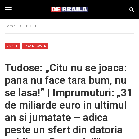
S
s
k
t
i
i
T
p
r
Home
POLITIC
t
i
o
B
o
m
r
a
a
PSD
TOP NEWS
i
i
g
n
l
Tudose: „Citu nu se joaca:
c
a
o
–
g
pana nu face tara bum, nu
n
d
t
e
se lasa!” | Imprumuturi: „31
e
b
l
n
r
de miliarde euro in ultimul
t
a
i
e
an si jumatate – adica
l
a
peste un sfert din datoria
.
n
r