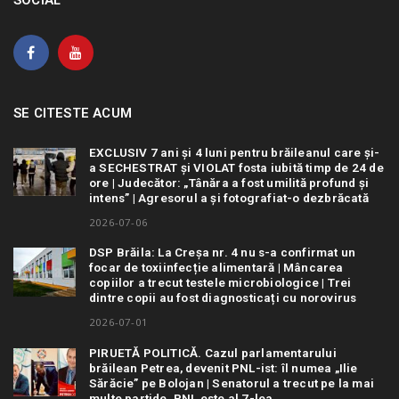
SOCIAL
SE CITESTE ACUM
EXCLUSIV 7 ani și 4 luni pentru brăileanul care și-
a SECHESTRAT și VIOLAT fosta iubită timp de 24 de
ore | Judecător: „Tânăra a fost umilită profund și
intens” | Agresorul a și fotografiat-o dezbrăcată
2026-07-06
DSP Brăila: La Creșa nr. 4 nu s-a confirmat un
focar de toxiinfecție alimentară | Mâncarea
copiilor a trecut testele microbiologice | Trei
dintre copii au fost diagnosticați cu norovirus
2026-07-01
PIRUETĂ POLITICĂ. Cazul parlamentarului
brăilean Petrea, devenit PNL-ist: îl numea „Ilie
Sărăcie” pe Bolojan | Senatorul a trecut pe la mai
multe partide. PNL este al 7-lea