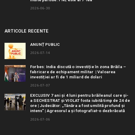
2026-06-30
ARTICOLE RECENTE
ANUNȚ PUBLIC
2026-07-14
Forbes: India discută o investiție în zona Brăila –
fabricare de echipament militar | Valoarea
investiției ar fi de 1 miliard de dolari
2026-07-07
EXCLUSIV 7 ani și 4 luni pentru brăileanul care și-
a SECHESTRAT și VIOLAT fosta iubită timp de 24 de
ore | Judecător: „Tânăra a fost umilită profund și
intens” | Agresorul a și fotografiat-o dezbrăcată
2026-07-06