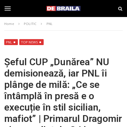
S
s
k
t
i
i
T
p
r
Home
POLITIC
PNL
t
i
o
B
o
m
r
a
a
PNL
TOP NEWS
i
i
g
n
l
Șeful CUP „Dunărea” NU
c
a
o
–
g
demisionează, iar PNL îi
n
d
t
e
plânge de milă: „Ce se
e
b
l
n
r
întâmplă în presă e o
t
a
i
e
execuție în stil sicilian,
l
a
mafiot” | Primarul Dragomir
.
n
r