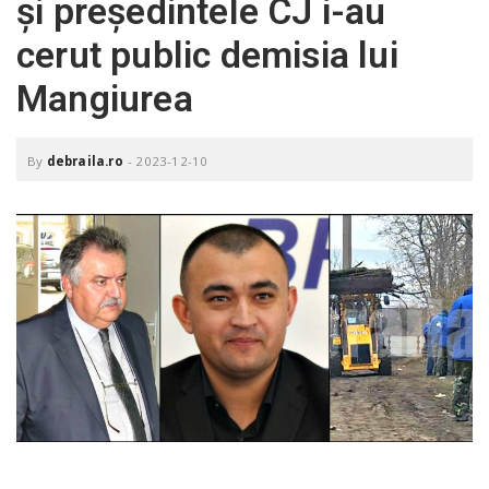
și președintele CJ i-au
o
a
cerut public demisia lui
Mangiurea
v
i
By
debraila.ro
-
2023-12-10
g
a
t
i
o