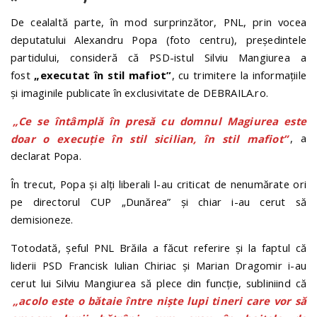
De cealaltă parte, în mod surprinzător, PNL, prin vocea
deputatului Alexandru Popa (foto centru), președintele
partidului, consideră că PSD-istul Silviu Mangiurea a
fost
„executat în stil mafiot”
, cu trimitere la informațiile
și imaginile publicate în exclusivitate de DEBRAILA.ro.
„Ce se întâmplă în presă cu domnul Magiurea este
doar o execuție în stil sicilian, în stil mafiot”
, a
declarat Popa.
În trecut, Popa și alți liberali l-au criticat de nenumărate ori
pe directorul CUP „Dunărea” și chiar i-au cerut să
demisioneze.
Totodată, șeful PNL Brăila a făcut referire și la faptul că
liderii PSD Francisk Iulian Chiriac și Marian Dragomir i-au
cerut lui Silviu Mangiurea să plece din funcție, subliniind că
„acolo este o bătaie între niște lupi tineri care vor să