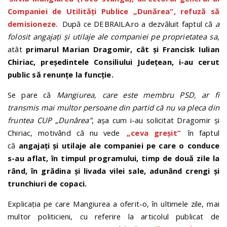
Companiei de Utilități Publice „Dunărea”, refuză să
demisioneze.
După ce DEBRAILA.ro a dezvăluit faptul că
a
folosit angajați și utilaje ale companiei pe proprietatea sa
,
atât
primarul Marian Dragomir, cât și Francisk Iulian
Chiriac, președintele Consiliului Județean, i-au cerut
public să renunțe la funcție.
Se pare că
Mangiurea, care este membru PSD, ar fi
transmis mai multor persoane din partid că nu va pleca din
fruntea CUP „Dunărea”
, așa cum i-au solicitat Dragomir și
Chiriac, motivând că nu vede
„ceva greșit”
în faptul
că
angajați și utilaje ale companiei pe care o conduce
s-au aflat, în timpul programului, timp de două zile la
rând, în gr
ă
dina
ș
i livada vilei sale, adunând crengi și
trunchiuri de copaci.
Explicația pe care Mangiurea a oferit-o, în ultimele zile, mai
multor politicieni, cu referire la articolul publicat de