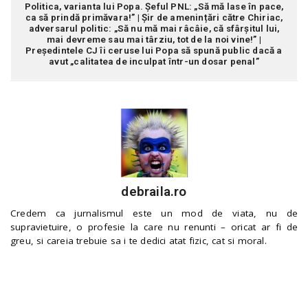
Politica, varianta lui Popa. Șeful PNL: „Să mă lase în pace,
ca să prindă primăvara!” | Șir de amenințări către Chiriac,
adversarul politic: „Să nu mă mai râcâie, că sfârșitul lui,
mai devreme sau mai târziu, tot de la noi vine!” |
Președintele CJ îi ceruse lui Popa să spună public dacă a
avut „calitatea de inculpat într-un dosar penal”
debraila.ro
Credem ca jurnalismul este un mod de viata, nu de
supravietuire, o profesie la care nu renunti – oricat ar fi de
greu, si careia trebuie sa i te dedici atat fizic, cat si moral.