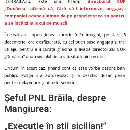
DEBRAILA.ro, este una hilară:
directorul CUP
„Dunărea” afirmă că, fără să-l informeze, angajații
companiei adunau lemne de pe proprietatea sa pentru
a se încălzi la locul de muncă.
În realitate, operațiunea surprinsă în imagini, pe 4 și 5
decembrie, era desfășurată, cu cel puțin șase angajați și trei
utilaje, pentru a îi curăța grădina și livada directorului CUP
„Dunărea” după viscolul de la sfârșitul lunii trecute.
Oricum, în acest caz, ținând cont că este vorba despre bani
publici, Poliția s-a autosesizat și a deschis dosar penal
pentru delapidare și abuz în serviciu.
Șeful PNL Brăila, despre
Mangiurea:
„Execuție în stil sicilian!”