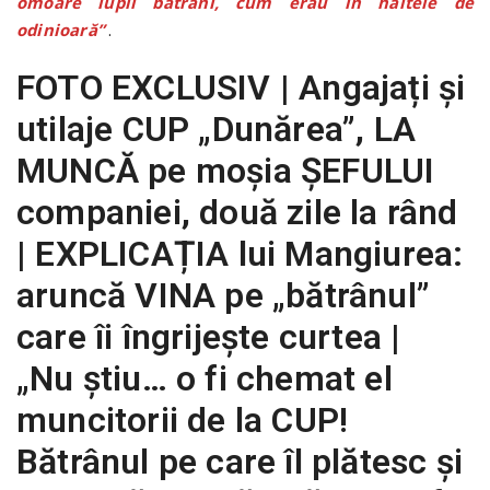
omoare lupii bătrâni, cum erau în haitele de
odinioară”
.
FOTO EXCLUSIV | Angajați și
utilaje CUP „Dunărea”, LA
MUNCĂ pe moșia ȘEFULUI
companiei, două zile la rând
| EXPLICAȚIA lui Mangiurea:
aruncă VINA pe „bătrânul”
care îi îngrijește curtea |
„Nu știu… o fi chemat el
muncitorii de la CUP!
Bătrânul pe care îl plătesc și