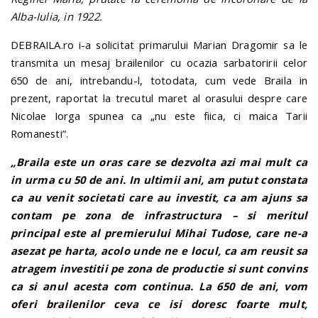
Alba-Iulia, in 1922.
DEBRAILA.ro i-a solicitat primarului Marian Dragomir sa le
transmita un mesaj brailenilor cu ocazia sarbatoririi celor
650 de ani, intrebandu-l, totodata, cum vede Braila in
prezent, raportat la trecutul maret al orasului despre care
Nicolae Iorga spunea ca „nu este fiica, ci maica Tarii
Romanesti”.
„Braila este un oras care se dezvolta azi mai mult ca
in urma cu 50 de ani. In ultimii ani, am putut constata
ca au venit societati care au investit, ca am ajuns sa
contam pe zona de infrastructura – si meritul
principal este al premierului Mihai Tudose, care ne-a
asezat pe harta, acolo unde ne e locul, ca am reusit sa
atragem investitii pe zona de productie si sunt convins
ca si anul acesta com continua. La 650 de ani, vom
oferi brailenilor ceva ce isi doresc foarte mult,