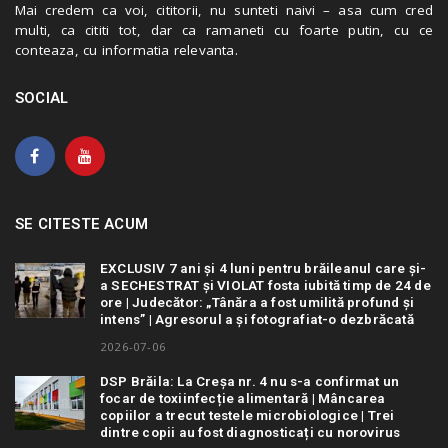
Mai credem ca voi, cititorii, nu sunteti naivi – asa cum cred
multi, ca cititi tot, dar ca ramaneti cu foarte putin, cu ce
conteaza, cu informatia relevanta.
SOCIAL
SE CITESTE ACUM
EXCLUSIV 7 ani și 4 luni pentru brăileanul care și-
a SECHESTRAT și VIOLAT fosta iubită timp de 24 de
ore | Judecător: „Tânăra a fost umilită profund și
intens” | Agresorul a și fotografiat-o dezbrăcată
2026-07-06
DSP Brăila: La Creșa nr. 4 nu s-a confirmat un
focar de toxiinfecție alimentară | Mâncarea
copiilor a trecut testele microbiologice | Trei
dintre copii au fost diagnosticați cu norovirus