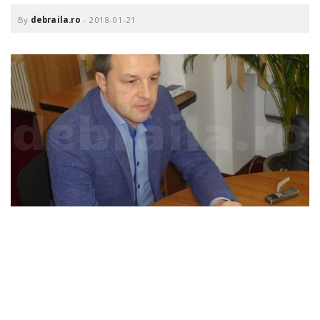
o
a
By
debraila.ro
-
2018-01-21
v
i
g
a
t
i
o