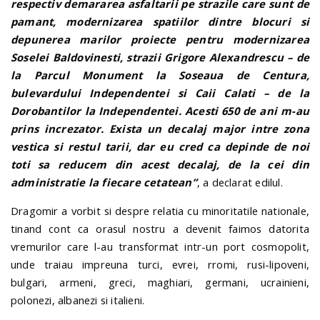
respectiv demararea asfaltarii pe strazile care sunt de
pamant, modernizarea spatiilor dintre blocuri si
depunerea marilor proiecte pentru modernizarea
Soselei Baldovinesti, strazii Grigore Alexandrescu – de
la Parcul Monument la Soseaua de Centura,
bulevardului Independentei si Caii Calati – de la
Dorobantilor la Independentei. Acesti 650 de ani m-au
prins increzator. Exista un decalaj major intre zona
vestica si restul tarii, dar eu cred ca depinde de noi
toti sa reducem din acest decalaj, de la cei din
administratie la fiecare cetatean”
, a declarat edilul.
Dragomir a vorbit si despre relatia cu minoritatile nationale,
tinand cont ca orasul nostru a devenit faimos datorita
vremurilor care l-au transformat intr-un port cosmopolit,
unde traiau impreuna turci, evrei, rromi, rusi-lipoveni,
bulgari, armeni, greci, maghiari, germani, ucrainieni,
polonezi, albanezi si italieni.