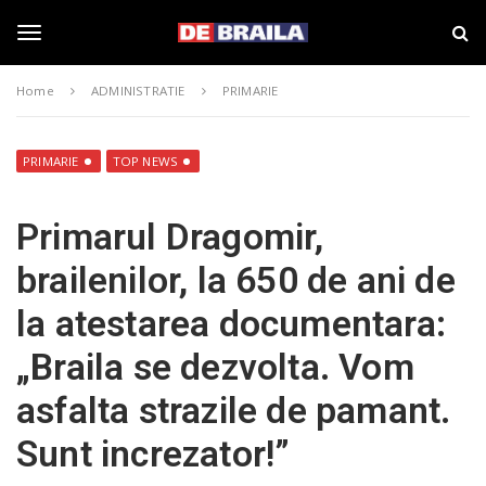
S
s
k
t
i
i
T
p
r
Home
ADMINISTRATIE
PRIMARIE
t
i
o
B
o
m
r
a
a
PRIMARIE
TOP NEWS
i
i
g
n
l
Primarul Dragomir,
c
a
o
–
g
brailenilor, la 650 de ani de
n
d
t
e
la atestarea documentara:
e
b
l
n
r
„Braila se dezvolta. Vom
t
a
i
e
asfalta strazile de pamant.
l
a
Sunt increzator!”
.
n
r