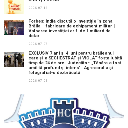
2026-07-14
Forbes: India discută o investiție în zona
Brăila – fabricare de echipament militar |
Valoarea investiției ar fi de 1 miliard de
dolari
2026-07-07
EXCLUSIV 7 ani și 4 luni pentru brăileanul
care și-a SECHESTRAT și VIOLAT fosta iubită
timp de 24 de ore | Judecător: „Tânăra a fost
umilită profund și intens” | Agresorul a și
fotografiat-o dezbrăcată
2026-07-06