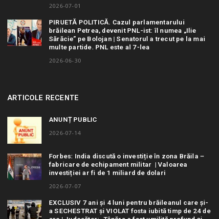
2026-07-01
PIRUETĂ POLITICĂ. Cazul parlamentarului
brăilean Petrea, devenit PNL-ist: îl numea „Ilie
Sărăcie” pe Bolojan | Senatorul a trecut pe la mai
multe partide. PNL este al 7-lea
2026-06-30
ARTICOLE RECENTE
ANUNȚ PUBLIC
2026-07-14
Forbes: India discută o investiție în zona Brăila –
fabricare de echipament militar | Valoarea
investiției ar fi de 1 miliard de dolari
2026-07-07
EXCLUSIV 7 ani și 4 luni pentru brăileanul care și-
a SECHESTRAT și VIOLAT fosta iubită timp de 24 de
ore | Judecător: „Tânăra a fost umilită profund și