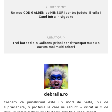
PRECEDENT
Un nou COD GALBEN de NINSORI pentru judetul Braila |
Cand intra in vigoare
URMATOR
Trei barbati din Galbenu prinsi cand transportau cu o
caruta mai multi arbori
debraila.ro
Credem ca jurnalismul este un mod de viata, nu de
supravietuire, o profesie la care nu renunti – oricat ar fi de
greu, si careia trebuie sa i te dedici atat fizic, cat si moral.