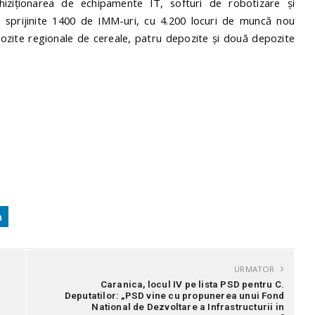
achiziționarea de echipamente IT, softuri de robotizare și
i sprijinite 1400 de IMM-uri, cu 4.200 locuri de muncă nou
epozite regionale de cereale, patru depozite și două depozite
URMATOR
Caranica, locul IV pe lista PSD pentru C.
Deputatilor: „PSD vine cu propunerea unui Fond
National de Dezvoltare a Infrastructurii in