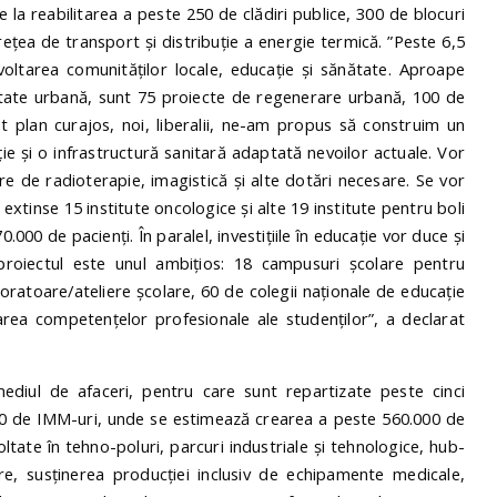
la reabilitarea a peste 250 de clădiri publice, 300 de blocuri
ețea de transport și distribuție a energie termică. ”Peste 6,5
oltarea comunităților locale, educație și sănătate. Aproape
litate urbană, sunt 75 proiecte de regenerare urbană, 100 de
st plan curajos, noi, liberalii, ne-am propus să construim un
ie și o infrastructură sanitară adaptată nevoilor actuale. Vor
e de radioterapie, imagistică și alte dotări necesare. Se vor
 extinse 15 institute oncologice și alte 19 institute pentru boli
000 de pacienți. În paralel, investițiile în educație vor duce și
roiectul este unul ambițios: 18 campusuri școlare pentru
boratoare/ateliere școlare, 60 de colegii naționale de educație
rea competențelor profesionale ale studenților”, a declarat
mediul de afaceri, pentru care sunt repartizate peste cinci
000 de IMM-uri, unde se estimează crearea a peste 560.000 de
voltate în tehno-poluri, parcuri industriale și tehnologice, hub-
are, susținerea producției inclusiv de echipamente medicale,