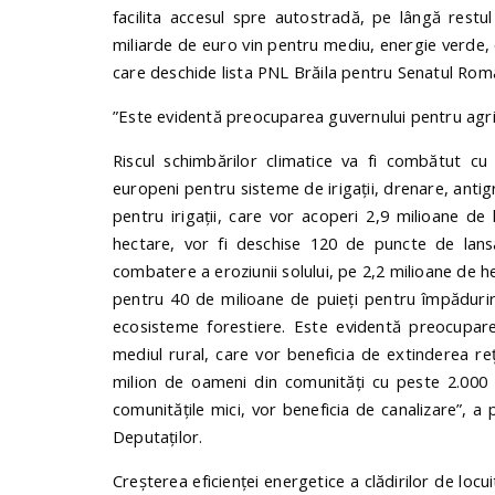
facilita accesul spre autostradă, pe lângă restu
miliarde de euro vin pentru mediu, energie verde, 
care deschide lista PNL Brăila pentru Senatul Româ
”Este evidentă preocuparea guvernului pentru agri
Riscul schimbărilor climatice va fi combătut cu 
europeni pentru sisteme de irigații, drenare, antigr
pentru irigații, care vor acoperi 2,9 milioane d
hectare, vor fi deschise 120 de puncte de lansa
combatere a eroziunii solului, pe 2,2 milioane de he
pentru 40 de milioane de puieți pentru împădurir
ecosisteme forestiere. Este evidentă preocupare
mediul rural, care vor beneficia de extinderea r
milion de oameni din comunități cu peste 2.000 de
comunitățile mici, vor beneficia de canalizare”, 
Deputaților.
Creșterea eficienței energetice a clădirilor de locu