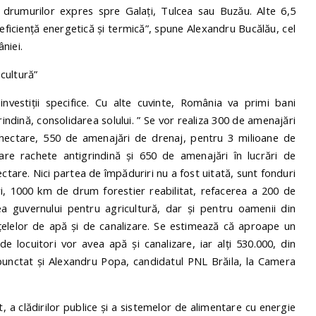
l drumurilor expres spre Galați, Tulcea sau Buzău. Alte 6,5
eficiență energetică și termică”, spune Alexandru Bucălău, cel
niei.
cultură”
investiții specifice. Cu alte cuvinte, România va primi bani
indină, consolidarea solului. ” Se vor realiza 300 de amenajări
e hectare, 550 de amenajări de drenaj, pentru 3 milioane de
re rachete antigrindină și 650 de amenajări în lucrări de
ctare. Nici partea de împăduriri nu a fost uitată, sunt fonduri
i, 1000 km de drum forestier reabilitat, refacerea a 200 de
a guvernului pentru agricultură, dar și pentru oamenii din
ețelelor de apă și de canalizare. Se estimează că aproape un
 locuitori vor avea apă și canalizare, iar alți 530.000, din
a punctat și Alexandru Popa, candidatul PNL Brăila, la Camera
it, a clădirilor publice și a sistemelor de alimentare cu energie