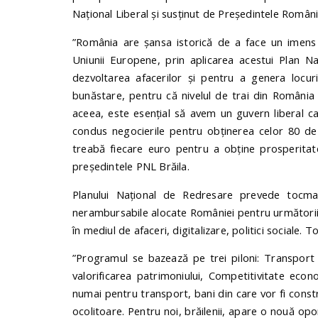
Național Liberal și susținut de Președintele Români
”România are șansa istorică de a face un imens p
Uniunii Europene, prin aplicarea acestui Plan Naț
dezvoltarea afacerilor și pentru a genera locu
bunăstare, pentru că nivelul de trai din România 
aceea, este esențial să avem un guvern liberal ca
condus negocierile pentru obținerea celor 80 de
treabă fiecare euro pentru a obține prosperitat
președintele PNL Brăila.
Planului Național de Redresare prevede tocmai
nerambursabile alocate României pentru următorii an
în mediul de afaceri, digitalizare, politici sociale
”Programul se bazează pe trei piloni: Transport ș
valorificarea patrimoniului, Competitivitate econ
numai pentru transport, bani din care vor fi const
ocolitoare. Pentru noi, brăilenii, apare o nouă o