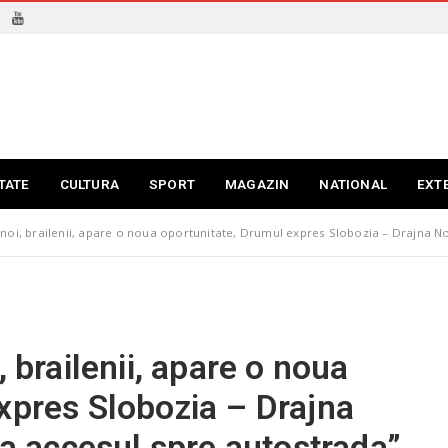
TATE
CULTURA
SPORT
MAGAZIN
NATIONAL
EXT
 noi, brailenii, apare o noua oportunitate, Drumul expres Slobozia – Drajna No
, brailenii, apare o noua
xpres Slobozia – Drajna
ta accesul spre autostrada”