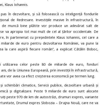
ei, Klaus Iohannis.
as în dezvoltare, și să folosească cu inteligență fondurile
ional de Redresare. Investițiile masive în infrastructură, în
ri de muncă bine plătite vor produce un adevărat salt de
se va apropia tot mai mult de cel al țărilor occidentale. De
re, în parteneriat cu președintele Klaus Iohannis, cel care a
 miliarde de euro pentru dezvoltarea României, va pune la
ea la care aspiră fiecare român”, a explicat Cătălin Boboc,
 utilizarea celor peste 80 de miliarde de euro, fonduri
i, de la Uniunea Europeană, prin investiții în infrastructură,
. Toate vor avea ca efect creșterea economică pe termen lung.
i schimbări climatice, Servicii publice, dezvoltare urbană și
omică și digitalizare. Peste 9 miliarde de euro sunt alocate
ruiți peste 970 de km de autostrăzi, drumuri expres, variante
portunitate, Drumul expres Slobozia – Drajna Nouă, care ne va