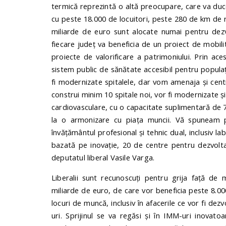
termică reprezintă o altă preocupare, care va duce 
cu peste 18.000 de locuitori, peste 280 de km de r
miliarde de euro sunt alocate numai pentru dezv
fiecare județ va beneficia de un proiect de mobi
proiecte de valorificare a patrimoniului. Prin ace
sistem public de sănătate accesibil pentru populaț
fi modernizate spitalele, dar vom amenaja și centr
construi minim 10 spitale noi, vor fi modernizate și
cardiovasculare, cu o capacitate suplimentară de 70.
la o armonizare cu piața muncii. Vă spuneam p
învățământul profesional și tehnic dual, inclusiv la
bazată pe inovație, 20 de centre pentru dezvolta
deputatul liberal Vasile Varga.
Liberalii sunt recunoscuți pentru grija față de 
miliarde de euro, de care vor beneficia peste 8.
locuri de muncă, inclusiv în afacerile ce vor fi dez
uri. Sprijinul se va regăsi și în IMM-uri inovato