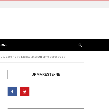
ERNE
ua, care ne va facilita accesul spre autostrada”
URMARESTE-NE