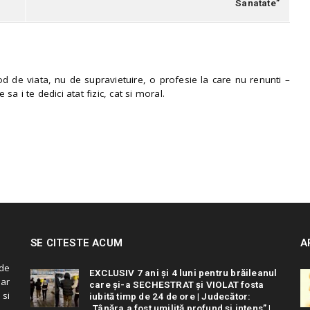
Sanatate”
 de viata, nu de supravietuire, o profesie la care nu renunti –
e sa i te dedici atat fizic, cat si moral.
SE CITESTE ACUM
A
de
EXCLUSIV 7 ani și 4 luni pentru brăileanul
 ar
care și-a SECHESTRAT și VIOLAT fosta
 si
iubită timp de 24 de ore | Judecător:
„Tânăra a fost umilită profund și intens” |