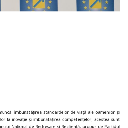
 muncă, îmbunătățirea standardelor de viață ale oamenilor și
enților la inovație și îmbunătățirea competențelor, acestea sunt
anului Național de Redresare și Reziliență, propus de Partidul