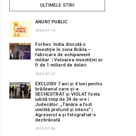
ULTIMELE STIRI
ANUNȚ PUBLIC
2026-07-14
Forbes: India discută o
investiție în zona Brăila –
fabricare de echipament
militar | Valoarea investiției ar
fi de 1 miliard de dolari
2026-07-07
EXCLUSIV 7 ani și 4 luni pentru
brăileanul care și-a
SECHESTRAT și VIOLAT fosta
iubită timp de 24 de ore |
Judecător: „Tânăra a fost
umilită profund și intens” |
Agresorul a și fotografiat-o
dezbrăcată
2026-07-06