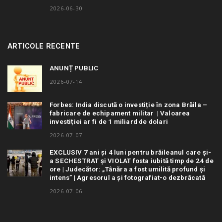
2026-06-30
ARTICOLE RECENTE
ANUNȚ PUBLIC
2026-07-14
Forbes: India discută o investiție în zona Brăila –
fabricare de echipament militar | Valoarea
investiției ar fi de 1 miliard de dolari
2026-07-07
EXCLUSIV 7 ani și 4 luni pentru brăileanul care și-
a SECHESTRAT și VIOLAT fosta iubită timp de 24 de
ore | Judecător: „Tânăra a fost umilită profund și
intens” | Agresorul a și fotografiat-o dezbrăcată
2026-07-06