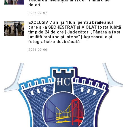
Valoarea investiției ar fi de 1 miliard de
dolari
2026-07-07
EXCLUSIV 7 ani și 4 luni pentru brăileanul
care și-a SECHESTRAT și VIOLAT fosta iubită
timp de 24 de ore | Judecător: „Tânăra a fost
umilită profund și intens” | Agresorul a și
fotografiat-o dezbrăcată
2026-07-06