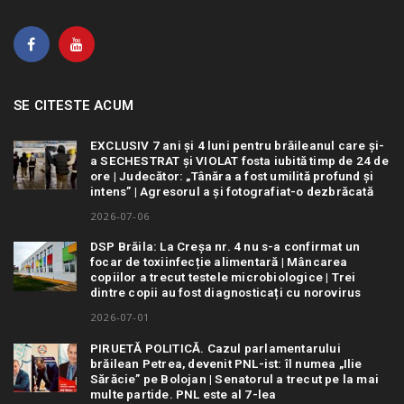
SE CITESTE ACUM
EXCLUSIV 7 ani și 4 luni pentru brăileanul care și-
a SECHESTRAT și VIOLAT fosta iubită timp de 24 de
ore | Judecător: „Tânăra a fost umilită profund și
intens” | Agresorul a și fotografiat-o dezbrăcată
2026-07-06
DSP Brăila: La Creșa nr. 4 nu s-a confirmat un
focar de toxiinfecție alimentară | Mâncarea
copiilor a trecut testele microbiologice | Trei
dintre copii au fost diagnosticați cu norovirus
2026-07-01
PIRUETĂ POLITICĂ. Cazul parlamentarului
brăilean Petrea, devenit PNL-ist: îl numea „Ilie
Sărăcie” pe Bolojan | Senatorul a trecut pe la mai
multe partide. PNL este al 7-lea