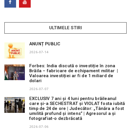
ULTIMELE STIRI
ANUNȚ PUBLIC
2026-07-14
Forbes: India discută o investiție în zona
Brăila – fabricare de echipament militar |
Valoarea investiției ar fi de 1 miliard de
dolari
2026-07-07
EXCLUSIV 7 ani și 4 luni pentru brăileanul
care și-a SECHESTRAT și VIOLAT fosta iubită
timp de 24 de ore | Judecător: „Tânăra a fost
umilită profund și intens” | Agresorul a și
fotografiat-o dezbrăcată
2026-07-06