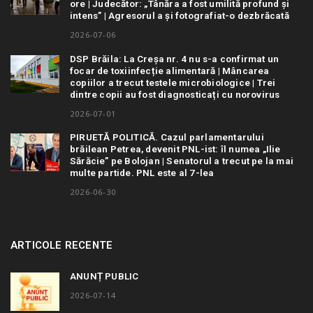
ore | Judecător: „Tânăra a fost umilită profund și
intens” | Agresorul a și fotografiat-o dezbrăcată
2026-07-06
DSP Brăila: La Creșa nr. 4 nu s-a confirmat un
focar de toxiinfecție alimentară | Mâncarea
copiilor a trecut testele microbiologice | Trei
dintre copii au fost diagnosticați cu norovirus
2026-07-01
PIRUETĂ POLITICĂ. Cazul parlamentarului
brăilean Petrea, devenit PNL-ist: îl numea „Ilie
Sărăcie” pe Bolojan | Senatorul a trecut pe la mai
multe partide. PNL este al 7-lea
2026-06-30
ARTICOLE RECENTE
ANUNȚ PUBLIC
2026-07-14