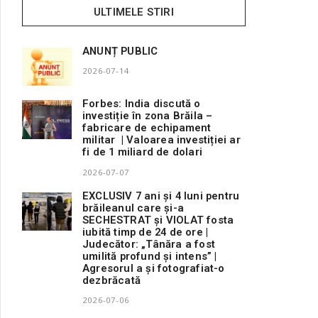
ULTIMELE STIRI
ANUNȚ PUBLIC
2026-07-14
Forbes: India discută o
investiție în zona Brăila –
fabricare de echipament
militar | Valoarea investiției ar
fi de 1 miliard de dolari
2026-07-07
EXCLUSIV 7 ani și 4 luni pentru
brăileanul care și-a
SECHESTRAT și VIOLAT fosta
iubită timp de 24 de ore |
Judecător: „Tânăra a fost
umilită profund și intens” |
Agresorul a și fotografiat-o
dezbrăcată
2026-07-06