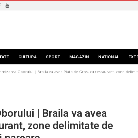
TATE
CULTURA
SPORT
MAGAZIN
NATIONAL
EXT
rnizarea Oborului | Braila va avea Piata de Gros, cu restaurant, zone delimi
orului | Braila va avea
urant, zone delimitate de
i parcare