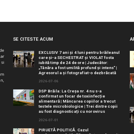
SE CITESTE ACUM
A
de
EXCLUSIV 7 ani și 4 luni pentru brăileanul
 ar
care și-a SECHESTRAT și VIOLAT fosta
 si
iubită timp de 24 de ore | Judecător:
„Tânăra a fost umilită profund și intens” |
Agresorul a și fotografiat-o dezbrăcată
cum
in,
2026-07-06
DSP Brăila: La Creșa nr. 4 nu s-a
confirmat un focar de toxiinfecție
alimentară | Mâncarea copiilor a trecut
testele microbiologice | Trei dintre copii
au fost diagnosticați cu norovirus
2026-07-01
PIRUETĂ POLITICĂ. Cazul