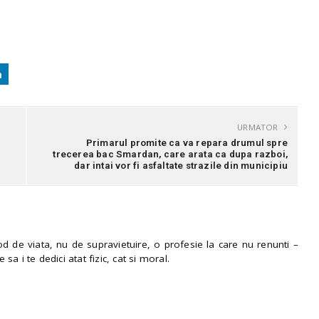
URMATOR
Primarul promite ca va repara drumul spre
trecerea bac Smardan, care arata ca dupa razboi,
dar intai vor fi asfaltate strazile din municipiu
 de viata, nu de supravietuire, o profesie la care nu renunti –
e sa i te dedici atat fizic, cat si moral.