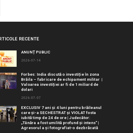
RTICOLE RECENTE
ANUNȚ PUBLIC
2026-07-14
Forbes: India discută o investiție în zona
Brăila – fabricare de echipament militar |
Valoarea investiției ar fi de 1 miliard de
dolari
2026-07-07
EXCLUSIV 7 ani și 4 luni pentru brăileanul
care și-a SECHESTRAT și VIOLAT fosta
iubită timp de 24 de ore | Judecător:
„Tânăra a fost umilită profund și intens” |
Agresorul a și fotografiat-o dezbrăcată