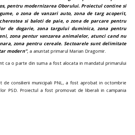
ros, pentru modernizarea Oborului. Proiectul contine si
gume, o zona de vanzari auto, zona de targ acoperit,
cherestea si baloti de paie, o zona de parcare pentru
elor de dogarie, zona targului duminica, zona pentru
peni, zona pentur vanzarea animalelor, atunci cand nu
rinara, zona pentru cereale. Sectoarele sunt delimitate
itar modern”
, a anuntat primarul Marian Dragomir.
ont ca o parte din suma a fost alocata in mandatul primarului
at de consilierii municipali PNL, a fost aprobat in octombrie
esilor PSD. Proiectul a fost promovat de liberali in campania