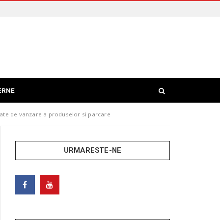
ERNE
tate de vanzare a produselor si parcare
URMARESTE-NE