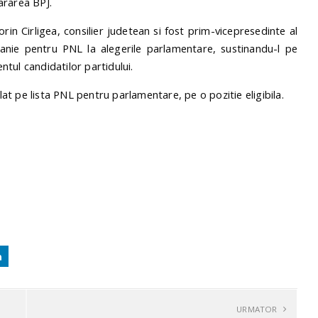
ararea BPJ.
orin Cirligea, consilier judetean si fost prim-vicepresedinte al
mpanie pentru PNL la alegerile parlamentare, sustinandu-l pe
tul candidatilor partidului.
flat pe lista PNL pentru parlamentare, pe o pozitie eligibila.
URMATOR