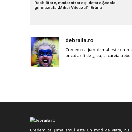
Reabilitare, modernizare și dotare Școala
gimnaziala „Mihai Viteazul”, Brăila
debraila.ro
Credem ca jurnalismul este un mod
oricat ar fi de greu, si careia trebui
Credem ca jurnalismul este un mod de viata, nu 