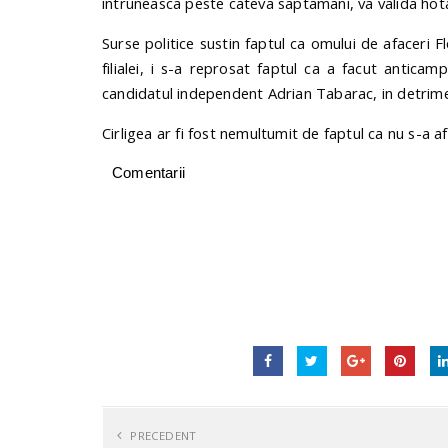
intruneasca peste cateva saptamani, va valida hot
Surse politice sustin faptul ca omului de afaceri Fl
filialei, i s-a reprosat faptul ca a facut antica
candidatul independent Adrian Tabarac, in detrimen
Cirligea ar fi fost nemultumit de faptul ca nu s-a a
Comentarii
PRECEDENT