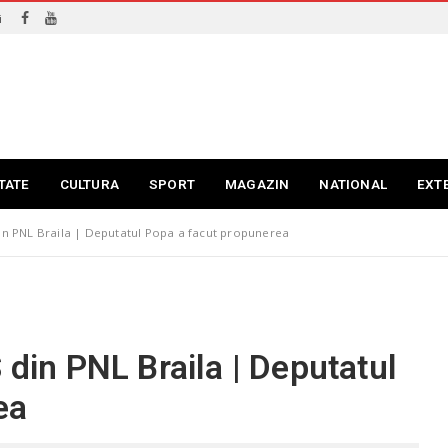
i
TATE
CULTURA
SPORT
MAGAZIN
NATIONAL
EXT
din PNL Braila | Deputatul Popa a facut propunerea
 din PNL Braila | Deputatul
ea