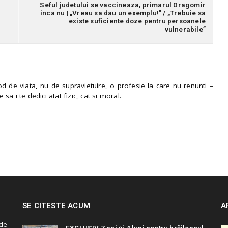
Seful judetului se vaccineaza, primarul Dragomir
inca nu | „Vreau sa dau un exemplu!” / „Trebuie sa
existe suficiente doze pentru persoanele
vulnerabile”
 de viata, nu de supravietuire, o profesie la care nu renunti –
e sa i te dedici atat fizic, cat si moral.
SE CITESTE ACUM
A
de