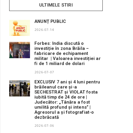
ULTIMELE STIRI
ANUNȚ PUBLIC
2026-07-14
Forbes: India discută o
investiție în zona Brăila –
fabricare de echipament
militar | Valoarea investiției ar
fi de 1 miliard de dolari
2026-07-07
EXCLUSIV 7 ani și 4 luni pentru
brăileanul care și-a
SECHESTRAT și VIOLAT fosta
iubită timp de 24 de ore |
Judecător: „Tânăra a fost
umilită profund și intens” |
Agresorul a și fotografiat-o
dezbrăcată
2026-07-06