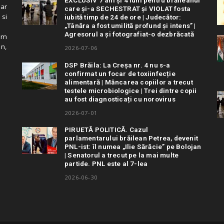
EXCLUSIV 7 ani și 4 luni pentru brăileanul
 ar
care și-a SECHESTRAT și VIOLAT fosta
 si
iubită timp de 24 de ore | Judecător:
„Tânăra a fost umilită profund și intens” |
Agresorul a și fotografiat-o dezbrăcată
cum
in,
2026-07-06
DSP Brăila: La Creșa nr. 4 nu s-a
confirmat un focar de toxiinfecție
alimentară | Mâncarea copiilor a trecut
testele microbiologice | Trei dintre copii
au fost diagnosticați cu norovirus
2026-07-01
PIRUETĂ POLITICĂ. Cazul
parlamentarului brăilean Petrea, devenit
PNL-ist: îl numea „Ilie Sărăcie” pe Bolojan
| Senatorul a trecut pe la mai multe
partide. PNL este al 7-lea
2026-06-30