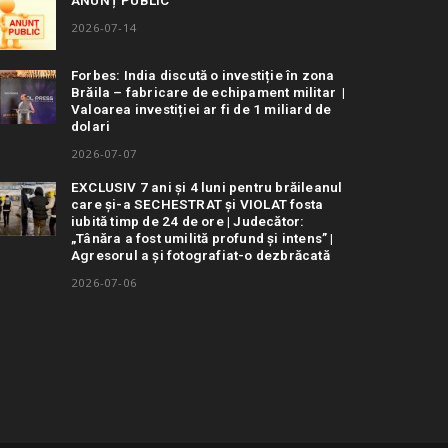
ANUNȚ PUBLIC
2026-07-14
Forbes: India discută o investiție în zona
Brăila – fabricare de echipament militar |
Valoarea investiției ar fi de 1 miliard de
dolari
2026-07-07
EXCLUSIV 7 ani și 4 luni pentru brăileanul
care și-a SECHESTRAT și VIOLAT fosta
iubită timp de 24 de ore | Judecător:
„Tânăra a fost umilită profund și intens” |
Agresorul a și fotografiat-o dezbrăcată
2026-07-06