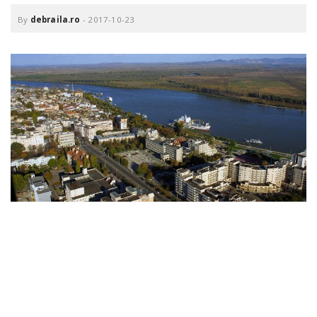
o
a
By
debraila.ro
-
2017-10-23
v
i
g
a
t
i
o