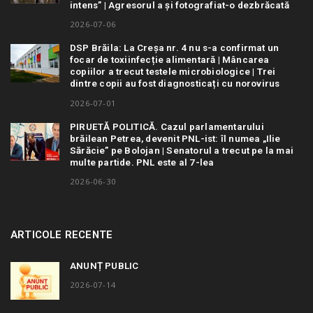
intens” | Agresorul a și fotografiat-o dezbrăcată
2026-07-06
DSP Brăila: La Creșa nr. 4 nu s-a confirmat un
focar de toxiinfecție alimentară | Mâncarea
copiilor a trecut testele microbiologice | Trei
dintre copii au fost diagnosticați cu norovirus
2026-07-01
PIRUETĂ POLITICĂ. Cazul parlamentarului
brăilean Petrea, devenit PNL-ist: îl numea „Ilie
Sărăcie” pe Bolojan | Senatorul a trecut pe la mai
multe partide. PNL este al 7-lea
2026-06-30
ARTICOLE RECENTE
ANUNȚ PUBLIC
2026-07-14