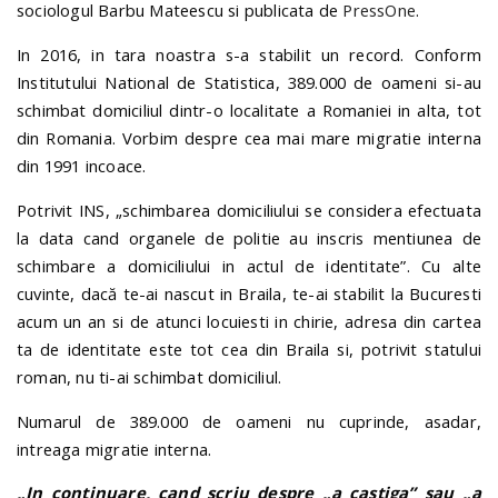
sociologul Barbu Mateescu si publicata de
PressOne
.
In 2016, in tara noastra s-a stabilit un record. Conform
Institutului National de Statistica, 389.000 de oameni si-au
schimbat domiciliul dintr-o localitate a Romaniei in alta, tot
din Romania. Vorbim despre cea mai mare migratie interna
din 1991 incoace.
Potrivit INS, „schimbarea domiciliului se considera efectuata
la data cand organele de politie au inscris mentiunea de
schimbare a domiciliului in actul de identitate”. Cu alte
cuvinte, dacă te-ai nascut in Braila, te-ai stabilit la Bucuresti
acum un an si de atunci locuiesti in chirie, adresa din cartea
ta de identitate este tot cea din Braila si, potrivit statului
roman, nu ti-ai schimbat domiciliul.
Numarul de 389.000 de oameni nu cuprinde, asadar,
intreaga migratie interna.
„In continuare, cand scriu despre „a castiga” sau „a