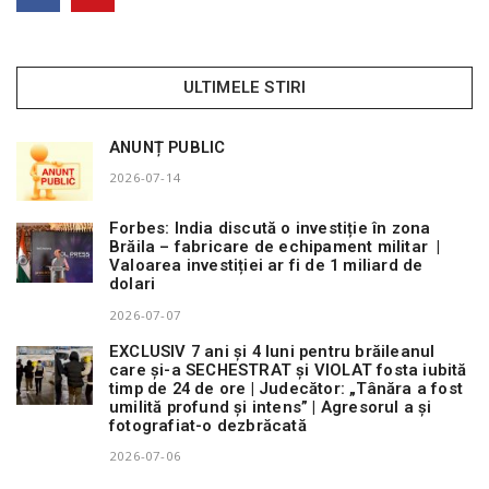
ULTIMELE STIRI
ANUNȚ PUBLIC
2026-07-14
Forbes: India discută o investiție în zona
Brăila – fabricare de echipament militar |
Valoarea investiției ar fi de 1 miliard de
dolari
2026-07-07
EXCLUSIV 7 ani și 4 luni pentru brăileanul
care și-a SECHESTRAT și VIOLAT fosta iubită
timp de 24 de ore | Judecător: „Tânăra a fost
umilită profund și intens” | Agresorul a și
fotografiat-o dezbrăcată
2026-07-06