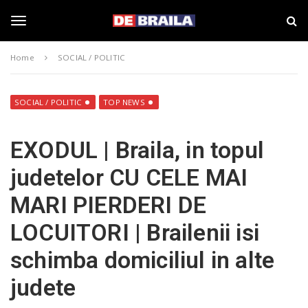
S
s
k
t
i
i
T
p
r
Home
SOCIAL / POLITIC
t
i
o
B
o
m
r
a
a
SOCIAL / POLITIC
TOP NEWS
i
i
g
n
l
EXODUL | Braila, in topul
c
a
o
–
g
judetelor CU CELE MAI
n
d
t
e
MARI PIERDERI DE
e
b
l
n
r
LOCUITORI | Brailenii isi
t
a
i
e
schimba domiciliul in alte
l
a
judete
.
n
r