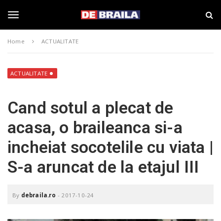
S
s
k
t
i
i
T
p
r
Home
ACTUALITATE
t
i
o
B
o
m
r
a
a
ACTUALITATE
i
i
g
n
l
Cand sotul a plecat de
c
a
o
–
g
acasa, o braileanca si-a
n
d
t
e
incheiat socotelile cu viata |
e
b
l
n
r
S-a aruncat de la etajul III
t
a
i
e
l
a
By
debraila.ro
-
2017-10-24
.
n
r