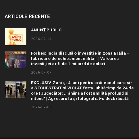
ARTICOLE RECENTE
ANUNȚ PUBLIC
2026-07-14
Forbes: India discută o investiție în zona Brăila –
fabricare de echipament militar | Valoarea
investiției ar fi de 1 miliard de dolari
2026-07-07
EXCLUSIV 7 ani și 4 luni pentru brăileanul care și-
a SECHESTRAT și VIOLAT fosta iubită timp de 24 de
ore | Judecător: „Tânăra a fost umilită profund și
intens” | Agresorul a și fotografiat-o dezbrăcată
2026-07-06