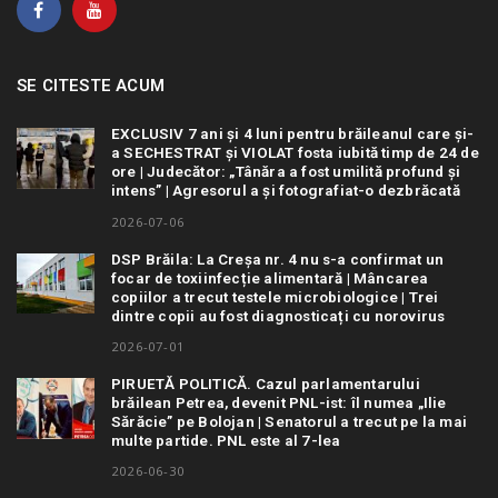
SE CITESTE ACUM
EXCLUSIV 7 ani și 4 luni pentru brăileanul care și-
a SECHESTRAT și VIOLAT fosta iubită timp de 24 de
ore | Judecător: „Tânăra a fost umilită profund și
intens” | Agresorul a și fotografiat-o dezbrăcată
2026-07-06
DSP Brăila: La Creșa nr. 4 nu s-a confirmat un
focar de toxiinfecție alimentară | Mâncarea
copiilor a trecut testele microbiologice | Trei
dintre copii au fost diagnosticați cu norovirus
2026-07-01
PIRUETĂ POLITICĂ. Cazul parlamentarului
brăilean Petrea, devenit PNL-ist: îl numea „Ilie
Sărăcie” pe Bolojan | Senatorul a trecut pe la mai
multe partide. PNL este al 7-lea
2026-06-30