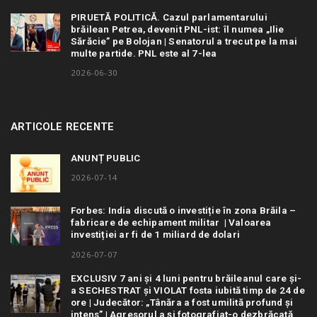
PIRUETĂ POLITICĂ. Cazul parlamentarului
brăilean Petrea, devenit PNL-ist: îl numea „Ilie
Sărăcie” pe Bolojan | Senatorul a trecut pe la mai
multe partide. PNL este al 7-lea
2026-06-30
ARTICOLE RECENTE
ANUNȚ PUBLIC
2026-07-14
Forbes: India discută o investiție în zona Brăila –
fabricare de echipament militar | Valoarea
investiției ar fi de 1 miliard de dolari
2026-07-07
EXCLUSIV 7 ani și 4 luni pentru brăileanul care și-
a SECHESTRAT și VIOLAT fosta iubită timp de 24 de
ore | Judecător: „Tânăra a fost umilită profund și
intens” | Agresorul a și fotografiat-o dezbrăcată