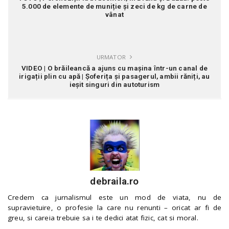
5.000 de elemente de muniție și zeci de kg de carne de
vânat
URMATOR
VIDEO | O brăileancă a ajuns cu mașina într-un canal de
irigații plin cu apă | Șoferița și pasagerul, ambii răniți, au
ieșit singuri din autoturism
debraila.ro
Credem ca jurnalismul este un mod de viata, nu de
supravietuire, o profesie la care nu renunti – oricat ar fi de
greu, si careia trebuie sa i te dedici atat fizic, cat si moral.