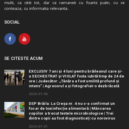
multi, ca cititi tot, dar ca ramaneti cu foarte putin, cu ce
conteaza, cu informatia relevanta.
SOCIAL
SE CITESTE ACUM
EXCLUSIV 7 ani și 4 luni pentru brăileanul care și-
a SECHESTRAT și VIOLAT fosta iubită timp de 24 de
ore | Judecător: „Tânăra a fost umilită profund și
intens” | Agresorul a și fotografiat-o dezbrăcată
2026-07-06
DSP Brăila: La Creșa nr. 4 nu s-a confirmat un
focar de toxiinfecție alimentară | Mâncarea
copiilor a trecut testele microbiologice | Trei
dintre copii au fost diagnosticați cu norovirus
2026-07-01