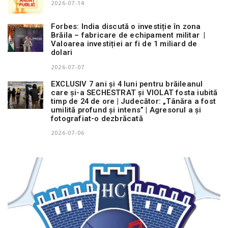
2026-07-14
Forbes: India discută o investiție în zona
Brăila – fabricare de echipament militar |
Valoarea investiției ar fi de 1 miliard de
dolari
2026-07-07
EXCLUSIV 7 ani și 4 luni pentru brăileanul
care și-a SECHESTRAT și VIOLAT fosta iubită
timp de 24 de ore | Judecător: „Tânăra a fost
umilită profund și intens” | Agresorul a și
fotografiat-o dezbrăcată
2026-07-06