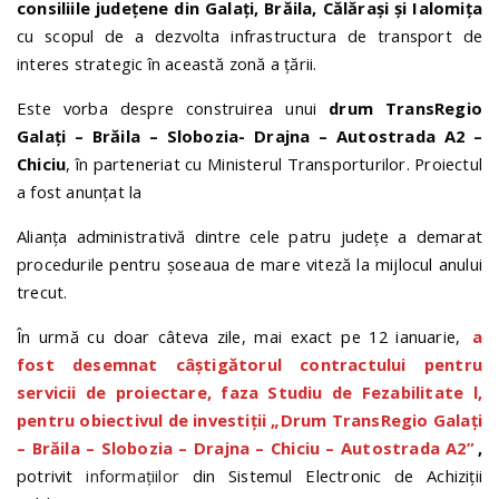
consiliile județene din Galați, Brăila, Călărași și Ialomița
cu scopul de a dezvolta infrastructura de transport de
interes strategic în această zonă a ţării.
Este vorba despre construirea unui
drum TransRegio
Galaţi – Brăila – Slobozia- Drajna – Autostrada A2 –
Chiciu
, în parteneriat cu Ministerul Transporturilor. Proiectul
a fost anunțat la
Alianța administrativă dintre cele patru județe a demarat
procedurile pentru șoseaua de mare viteză la mijlocul anului
trecut.
În urmă cu doar câteva zile, mai exact pe 12 ianuarie,
a
fost desemnat câștigătorul contractului pentru
servicii de proiectare, faza Studiu de Fezabilitate l,
pentru obiectivul de investiții „Drum TransRegio Galați
– Brăila – Slobozia – Drajna – Chiciu – Autostrada A2”
,
potrivit
informațiilor
din Sistemul Electronic de Achiziții