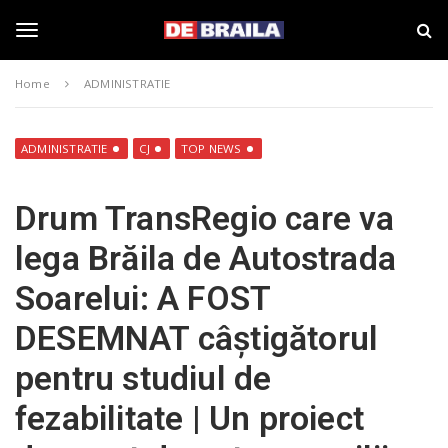
S
s
k
t
i
i
T
p
r
Home
ADMINISTRATIE
t
i
o
B
o
m
r
a
a
ADMINISTRATIE
CJ
TOP NEWS
i
i
g
n
l
Drum TransRegio care va
c
a
o
–
g
lega Brăila de Autostrada
n
d
t
e
Soarelui: A FOST
e
b
l
n
r
DESEMNAT câștigătorul
t
a
i
e
pentru studiul de
l
a
fezabilitate | Un proiect
.
n
r