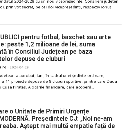
andatul 2024-2028 cu un nou vicepreședinte. Consilierii județeni
joi, prin vot secret, pe cei doi vicepreședinți, respectiv Ionuț
UBLICI pentru fotbal, baschet sau arte
le: peste 1,2 milioane de lei, suma
tă în Consiliul Județean pe baza
telor depuse de cluburi
a.ro
-
2024-04-29
Județean a aprobat, luni, în cadrul unei ședințe ordinare,
 a 11 proiecte depuse de 8 cluburi sportive, printre care Dacia
 Cuza Pirates. Alocările financiare, care acoperă...
 are o Unitate de Primiri Urgențe
MODERNĂ. Președintele CJ: „Noi ne-am
treaba. Aștept mai multă empatie față de