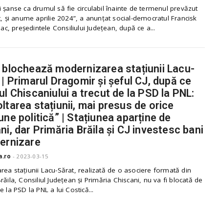
 șanse ca drumul să fie circulabil înainte de termenul prevăzut
t, și anume aprilie 2024”, a anunțat social-democratul Francisk
riac, președintele Consiliului Județean, după ce a...
 blochează modernizarea stațiunii Lacu-
 | Primarul Dragomir și șeful CJ, după ce
ul Chiscaniului a trecut de la PSD la PNL:
ltarea stațiunii, mai presus de orice
une politică” | Stațiunea aparține de
ni, dar Primăria Brăila și CJ investesc bani
ernizare
a.ro
-
2023-03-15
ea stațiunii Lacu-Sărat, realizată de o asociere formată din
răila, Consiliul Județean și Primăria Chiscani, nu va fi blocată de
e la PSD la PNL a lui Costică...