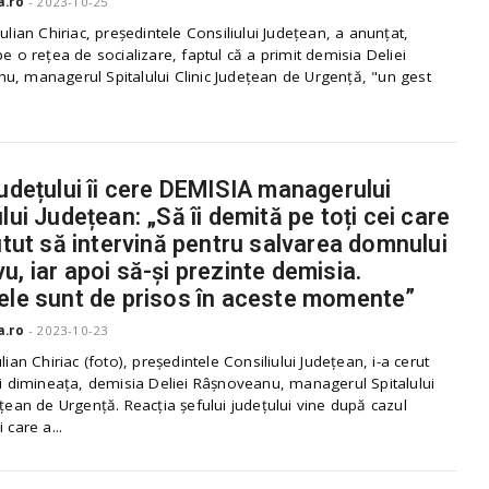
a.ro
-
2023-10-25
Iulian Chiriac, președintele Consiliului Județean, a anunțat,
pe o rețea de socializare, faptul că a primit demisia Deliei
u, managerul Spitalului Clinic Județean de Urgență, "un gest
județului îi cere DEMISIA managerului
lui Județean: „Să îi demită pe toți cei care
putut să intervină pentru salvarea domnului
u, iar apoi să-și prezinte demisia.
ele sunt de prisos în aceste momente”
a.ro
-
2023-10-23
ulian Chiriac (foto), președintele Consiliului Județean, i-a cerut
ni dimineața, demisia Deliei Râșnoveanu, managerul Spitalului
ețean de Urgență. Reacția șefului județului vine după cazul
 care a...