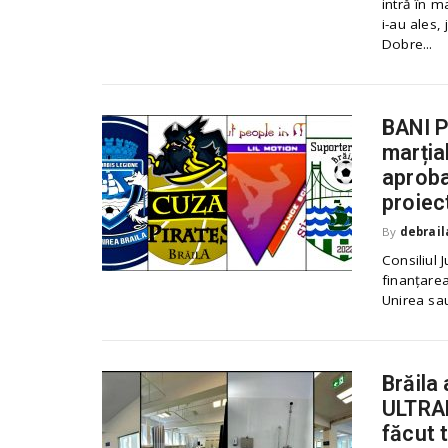
intră în m
.
i-au ales, 
r
Dobre...
o
BANI P
marția
aproba
proiec
By
debrail
Consiliul 
finanțarea
Unirea sau
Brăila
ULTRA
făcut 