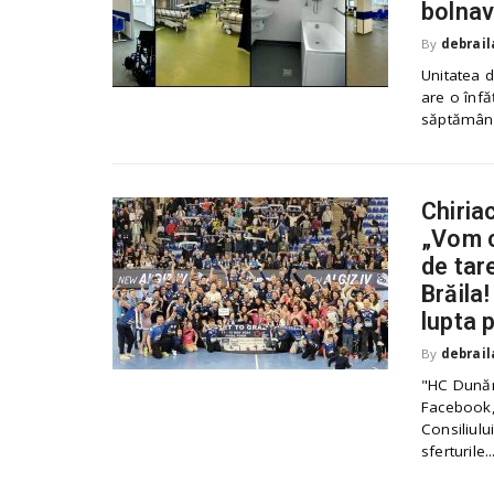
bolnav
By
debrail
Unitatea d
are o înfă
săptămâni.
Chiria
„Vom c
de tare
Brăila
lupta p
By
debrail
"HC Dunăre
Facebook, 
Consiliulu
sferturile..