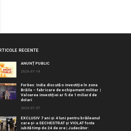
RTICOLE RECENTE
ANUNȚ PUBLIC
2026-07-14
Forbes: India discută o investiție în zona
Brăila – fabricare de echipament militar |
Valoarea investiției ar fi de 1 miliard de
dolari
2026-07-07
EXCLUSIV 7 ani și 4 luni pentru brăileanul
care și-a SECHESTRAT și VIOLAT fosta
iubită timp de 24 de ore | Judecător: