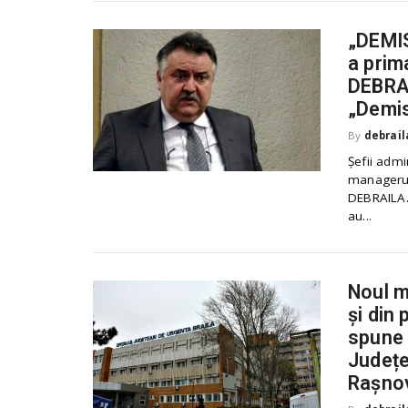
„DEMIS
a prim
DEBRAI
„Demis
By
debrail
Șefii admi
managerul
DEBRAILA.r
au...
Noul m
și din 
spune c
Județe
Rașno