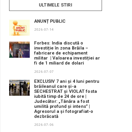
ULTIMELE STIRI
ANUNȚ PUBLIC
2026-07-14
Forbes: India discută o
investiție în zona Brăila –
fabricare de echipament
militar | Valoarea investiției ar
fi de 1 miliard de dolari
2026-07-07
EXCLUSIV 7 ani și 4 luni pentru
brăileanul care și-a
SECHESTRAT și VIOLAT fosta
iubită timp de 24 de ore |
Judecător: „Tânăra a fost
umilită profund și intens” |
Agresorul a și fotografiat-o
dezbrăcată
2026-07-06