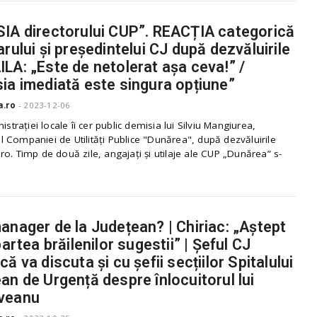
IA directorului CUP”. REACȚIA categorică
arului și președintelui CJ după dezvăluirile
LA: „Este de netolerat așa ceva!” /
ia imediată este singura opțiune”
a.ro
-
2023-12-06
nistrației locale îi cer public demisia lui Silviu Mangiurea,
 Companiei de Utilități Publice "Dunărea", după dezvăluirile
o. Timp de două zile, angajați și utilaje ale CUP „Dunărea” s-
anager de la Județean? | Chiriac: „Aștept
partea brăilenilor sugestii” | Șeful CJ
ă va discuta și cu șefii secțiilor Spitalului
an de Urgență despre înlocuitorul lui
veanu