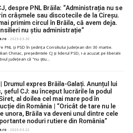
CJ, despre PNL Brăila: “Administrația nu se
rin crâșmele sau discotecile de la Cireșu.
mai primim circul în Brăila, că avem deja.
nsilieri nu știu administrație”
a.ro
-
2023-03-30
re PNL și PSD în ședința Consiliului Județean din 30 martie.
lian Chiriac, președintele CJ și liderul PSD, i-a acuzat pe liberalii
tivul județean că “nu știu...
| Drumul expres Brăila-Galați. Anunțul lui
, șeful CJ: au început lucrările la podul
Siret, al doilea cel mai mare pod în
ucție din România | “Oricât de tare nu le
e unora, Brăila va deveni unul dintre cele
portante noduri rutiere din România”
a.ro
-
2023-03-22