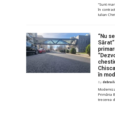
“Sunt mari
în contrac
Iulian Chi
“Nu se
Sărat“
primar
“Dezvo
chesti
Chisca
în mod
By
debrail
Modernizar
Primăria B
trecerea d