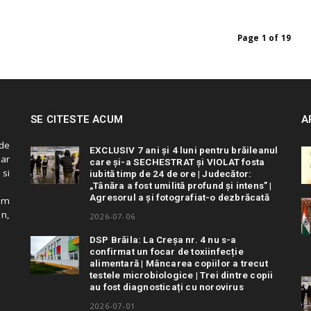
Page 1 of 19
SE CITESTE ACUM
A
de
EXCLUSIV 7 ani și 4 luni pentru brăileanul
 ar
care și-a SECHESTRAT și VIOLAT fosta
 si
iubită timp de 24 de ore | Judecător:
„Tânăra a fost umilită profund și intens” |
Agresorul a și fotografiat-o dezbrăcată
cum
in,
2026-07-06
DSP Brăila: La Creșa nr. 4 nu s-a
confirmat un focar de toxiinfecție
alimentară | Mâncarea copiilor a trecut
testele microbiologice | Trei dintre copii
au fost diagnosticați cu norovirus
2026-07-01