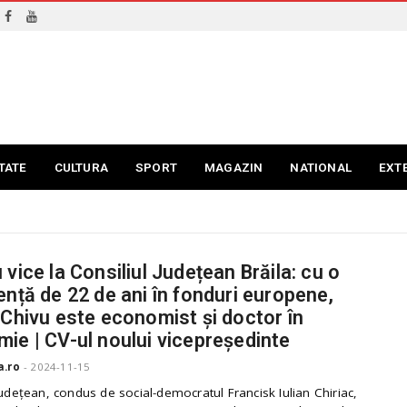
TATE
CULTURA
SPORT
MAGAZIN
NATIONAL
EXT
 vice la Consiliul Județean Brăila: cu o
ență de 22 de ani în fonduri europene,
 Chivu este economist și doctor în
ie | CV-ul noului vicepreședinte
a.ro
-
2024-11-15
Județean, condus de social-democratul Francisk Iulian Chiriac,