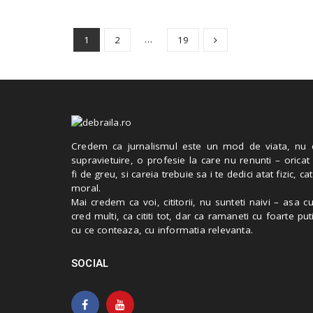
…
1
2
19
Credem ca jurnalismul este un mod de viata, nu 
supravietuire, o profesie la care nu renunti – oricat
fi de greu, si careia trebuie sa i te dedici atat fizic, cat
moral.
Mai credem ca voi, cititorii, nu sunteti naivi – asa 
cred multi, ca cititi tot, dar ca ramaneti cu foarte put
cu ce conteaza, cu informatia relevanta.
SOCIAL