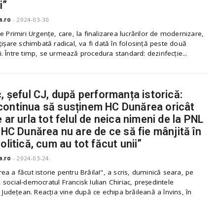
i”
a.ro
-
2024-03-30
e Primiri Urgențe, care, la finalizarea lucrărilor de modernizare,
țișare schimbată radical, va fi dată în folosință peste două
 Între timp, se urmează procedura standard: dezinfecție...
c, șeful CJ, după performanța istorică:
ontinua să susținem HC Dunărea oricât
 ar urla tot felul de neica nimeni de la PNL
! HC Dunărea nu are de ce să fie mânjită în
olitică, cum au tot făcut unii”
a.ro
-
2024-03-24
a a făcut istorie pentru Brăila!", a scris, duminică seara, pe
social-democratul Francisk Iulian Chiriac, președintele
i Județean. Reacția vine după ce echipa brăileană a învins, în
.