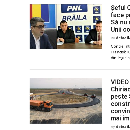
Șeful 
face p
Să nu 
Unii co
By
debrail
Contre înt
Francisk Iu
din legisla
VIDEO 
Chiriac
peste 
constr
convin
mai im
By
debrail