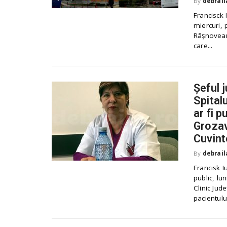
By
debrail
Francisck 
miercuri, 
Râșnovean
care...
Șeful 
Spitalu
ar fi 
Grozav
Cuvint
By
debrail
Francisk I
public, lu
Clinic Jud
pacientului