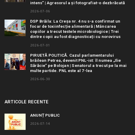
intens” | Agresorul a și fotografiat-o dezbrăcată
2026-07-06
DSP Brăila: La Creșa nr. 4 nu s-a confirmat un
focar de toxiinfecție alimentară | Mâncarea
copiilor a trecut testele microbiologice | Trei
dintre copii au fost diagnosticați cu norovirus
2026-07-01
PIRUETĂ POLITICĂ. Cazul parlamentarului
brăilean Petrea, devenit PNL-ist: îl numea „Ilie
Sărăcie” pe Bolojan | Senatorul a trecut pe la mai
multe partide. PNL este al 7-lea
2026-06-30
ARTICOLE RECENTE
ANUNȚ PUBLIC
2026-07-14