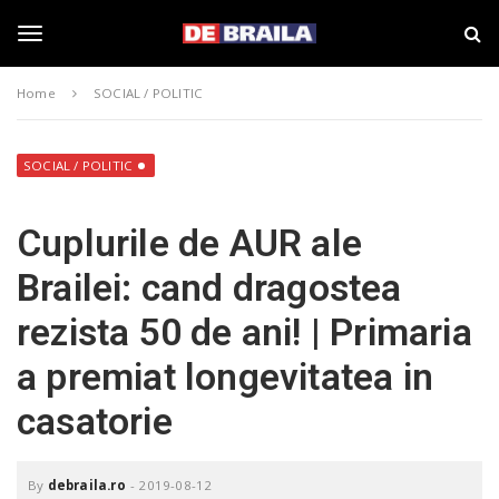
S
s
k
t
i
i
T
p
r
Home
SOCIAL / POLITIC
t
i
o
B
o
m
r
a
a
SOCIAL / POLITIC
i
i
g
n
l
Cuplurile de AUR ale
c
a
o
–
g
Brailei: cand dragostea
n
d
t
e
rezista 50 de ani! | Primaria
e
b
l
n
r
a premiat longevitatea in
t
a
i
e
casatorie
l
a
.
n
r
By
debraila.ro
-
2019-08-12