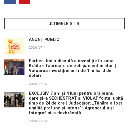
ULTIMELE STIRI
ANUNȚ PUBLIC
2026-07-14
Forbes: India discută o investiție în zona
Brăila – fabricare de echipament militar |
Valoarea investiției ar fi de 1 miliard de
dolari
2026-07-07
EXCLUSIV 7 ani și 4 luni pentru brăileanul
care și-a SECHESTRAT și VIOLAT fosta iubită
timp de 24 de ore | Judecător: „Tânăra a fost
umilită profund și intens” | Agresorul a și
fotografiat-o dezbrăcată
2026-07-06