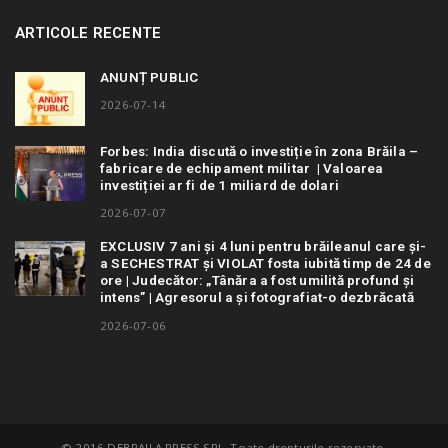
ARTICOLE RECENTE
ANUNȚ PUBLIC
2026-07-14
Forbes: India discută o investiție în zona Brăila –
fabricare de echipament militar | Valoarea
investiției ar fi de 1 miliard de dolari
2026-07-07
EXCLUSIV 7 ani și 4 luni pentru brăileanul care și-
a SECHESTRAT și VIOLAT fosta iubită timp de 24 de
ore | Judecător: „Tânăra a fost umilită profund și
intens” | Agresorul a și fotografiat-o dezbrăcată
2026-07-06
© 2016 DEBRAILA PRESS SRL. Toate drepturile rezervate.