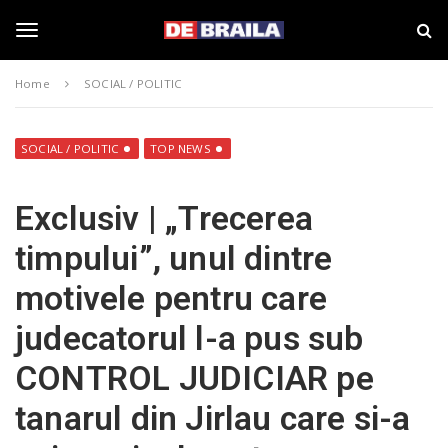
S
s
k
t
i
i
T
p
r
Home
SOCIAL / POLITIC
t
i
o
B
o
m
r
a
a
SOCIAL / POLITIC
TOP NEWS
i
i
g
n
l
Exclusiv | „Trecerea
c
a
o
–
g
timpului”, unul dintre
n
d
t
e
motivele pentru care
e
b
l
n
r
judecatorul l-a pus sub
t
a
i
e
CONTROL JUDICIAR pe
l
a
tanarul din Jirlau care si-a
.
n
r