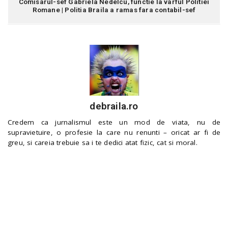
Comisarul-sef Gabriela Nedelcu, functie la varful Politiei
Romane | Politia Braila a ramas fara contabil-sef
debraila.ro
Credem ca jurnalismul este un mod de viata, nu de
supravietuire, o profesie la care nu renunti – oricat ar fi de
greu, si careia trebuie sa i te dedici atat fizic, cat si moral.