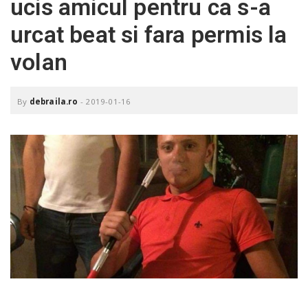
ucis amicul pentru ca s-a
o
a
urcat beat si fara permis la
volan
v
i
By
debraila.ro
-
2019-01-16
g
a
t
i
o