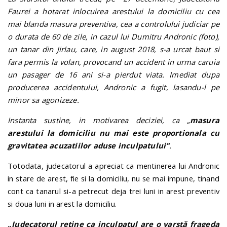
Faurei a hotarat inlocuirea arestului la domiciliu cu cea
mai blanda masura preventiva, cea a controlului judiciar pe
o durata de 60 de zile, in cazul lui Dumitru Andronic (foto),
un tanar din Jirlau, care, in august 2018, s-a urcat baut si
fara permis la volan, provocand un accident in urma caruia
un pasager de 16 ani si-a pierdut viata. Imediat dupa
producerea accidentului, Andronic a fugit, lasandu-l pe
minor sa agonizeze.
Instanta sustine, in motivarea deciziei, ca „
masura
arestului la domiciliu nu mai este proportionala cu
gravitatea acuzatiilor aduse inculpatului”
.
Totodata, judecatorul a apreciat ca mentinerea lui Andronic
in stare de arest, fie si la domiciliu, nu se mai impune, tinand
cont ca tanarul si-a petrecut deja trei luni in arest preventiv
si doua luni in arest la domiciliu.
„Judecatorul retine ca inculpatul are o varstă frageda