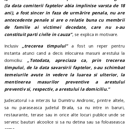
(la data comiterii faptelor abia implinise varsta de 18
ani), a fost sincer in faza de urmărire penala, nu are
antecedente penale si are o relatie buna cu membrii
de familie ai victimei decedate, care nu s-au
constituit parti civile in cauza”
, se explica in motivare.
Inclusiv
„trecerea timpului”
a fost un reper pentru
instanta atunci cand a decis inlocuirea masurii arestului la
domiciliu:
„Totodata, apreciaza ca, prin trecerea
timpului, de la data savarsirii faptelor, s-au schimbat
temeiurile avute in vedere la luarea si ulterior, la
mentinerea masurilor preventive a arestului
preventiv si, respectiv, a arestului la domiciliu.”
Judecatorul i-a interzis lui Dumitru Andronic, printre altele,
sa nu paraseasca judetul Braila, sa nu intre in baruri,
restaurante, terase sau in orice alte locuri publice unde se
servesc bauturi alcoolice si sa nu detina sau sa foloaseasca