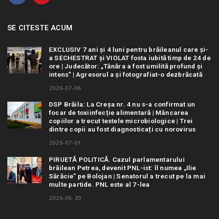
SE CITESTE ACUM
EXCLUSIV 7 ani și 4 luni pentru brăileanul care și-
a SECHESTRAT și VIOLAT fosta iubită timp de 24 de
ore | Judecător: „Tânăra a fost umilită profund și
intens” | Agresorul a și fotografiat-o dezbrăcată
2026-07-06
DSP Brăila: La Creșa nr. 4 nu s-a confirmat un
focar de toxiinfecție alimentară | Mâncarea
copiilor a trecut testele microbiologice | Trei
dintre copii au fost diagnosticați cu norovirus
2026-07-01
PIRUETĂ POLITICĂ. Cazul parlamentarului
brăilean Petrea, devenit PNL-ist: îl numea „Ilie
Sărăcie” pe Bolojan | Senatorul a trecut pe la mai
multe partide. PNL este al 7-lea
2026-06-30