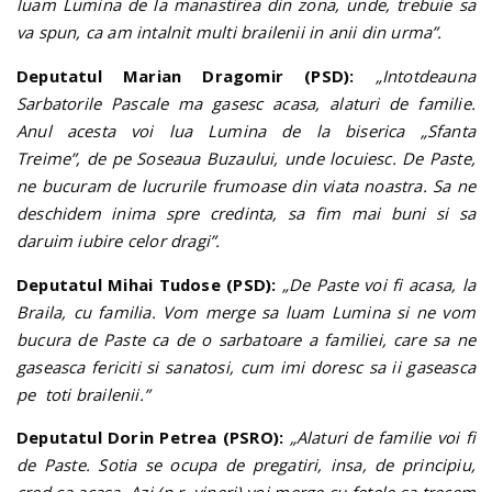
luam Lumina de la manastirea din zona, unde, trebuie sa
va spun, ca am intalnit multi brailenii in anii din urma”.
Deputatul Marian Dragomir (PSD):
„Intotdeauna
Sarbatorile Pascale ma gasesc acasa, alaturi de familie.
Anul acesta voi lua Lumina de la biserica „Sfanta
Treime”, de pe Soseaua Buzaului, unde locuiesc. De Paste,
ne bucuram de lucrurile frumoase din viata noastra. Sa ne
deschidem inima spre credinta, sa fim mai buni si sa
daruim iubire celor dragi”.
Deputatul Mihai Tudose (PSD):
„De Paste voi fi acasa, la
Braila, cu familia. Vom merge sa luam Lumina si ne vom
bucura de Paste ca de o sarbatoare a familiei, care sa ne
gaseasca fericiti si sanatosi, cum imi doresc sa ii gaseasca
pe toti brailenii.”
Deputatul Dorin Petrea (PSRO):
„Alaturi de familie voi fi
de Paste. Sotia se ocupa de pregatiri, insa, de principiu,