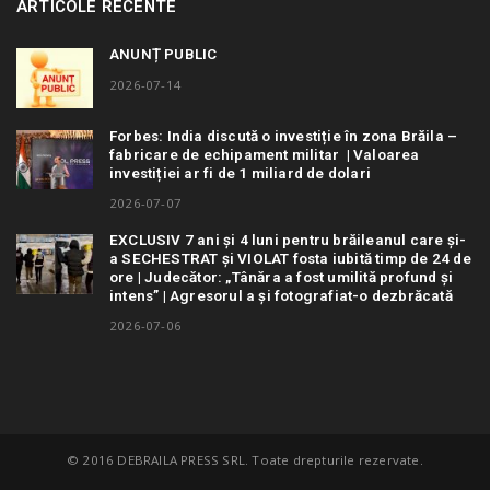
ARTICOLE RECENTE
ANUNȚ PUBLIC
2026-07-14
Forbes: India discută o investiție în zona Brăila –
fabricare de echipament militar | Valoarea
investiției ar fi de 1 miliard de dolari
2026-07-07
EXCLUSIV 7 ani și 4 luni pentru brăileanul care și-
a SECHESTRAT și VIOLAT fosta iubită timp de 24 de
ore | Judecător: „Tânăra a fost umilită profund și
intens” | Agresorul a și fotografiat-o dezbrăcată
2026-07-06
© 2016 DEBRAILA PRESS SRL. Toate drepturile rezervate.