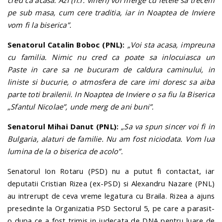
cred ca acasa. Azi (n.r. vineri) voi merge cu fetele sa trecem
pe sub masa, cum cere traditia, iar in Noaptea de Inviere
vom fi la biserica”.
Senatorul Catalin Boboc (PNL):
„Voi sta acasa, impreuna
cu familia. Nimic nu cred ca poate sa inlocuiasca un
Paste in care sa ne bucuram de caldura caminului, in
liniste si bucurie, o atmosfera de care imi doresc sa aiba
parte toti brailenii. In Noaptea de Inviere o sa fiu la Biserica
„Sfantul Nicolae”, unde merg de ani buni”.
Senatorul Mihai Danut (PNL):
„Sa va spun sincer voi fi in
Bulgaria, alaturi de familie. Nu am fost niciodata. Vom lua
lumina de la o biserica de acolo”.
Senatorul Ion Rotaru (PSD) nu a putut fi contactat, iar
deputatii Cristian Rizea (ex-PSD) si Alexandru Nazare (PNL)
au intrerupt de ceva vreme legatura cu Braila. Rizea a ajuns
presedinte la Organizatia PSD Sectorul 5, pe care a parasit-
o dupa ce a fost trimis in judecata de DNA pentru luare de