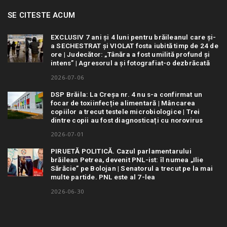
SE CITESTE ACUM
EXCLUSIV 7 ani și 4 luni pentru brăileanul care și-
a SECHESTRAT și VIOLAT fosta iubită timp de 24 de
ore | Judecător: „Tânăra a fost umilită profund și
intens” | Agresorul a și fotografiat-o dezbrăcată
2026-07-06
DSP Brăila: La Creșa nr. 4 nu s-a confirmat un
focar de toxiinfecție alimentară | Mâncarea
copiilor a trecut testele microbiologice | Trei
dintre copii au fost diagnosticați cu norovirus
2026-07-01
PIRUETĂ POLITICĂ. Cazul parlamentarului
brăilean Petrea, devenit PNL-ist: îl numea „Ilie
Sărăcie” pe Bolojan | Senatorul a trecut pe la mai
multe partide. PNL este al 7-lea
2026-06-30