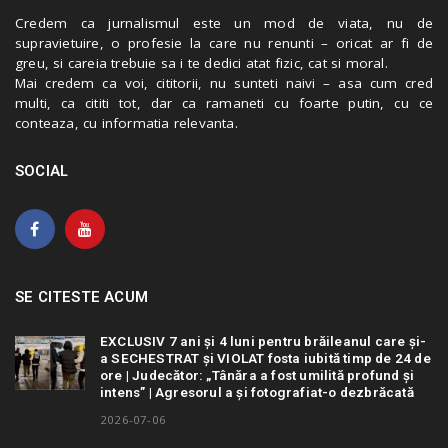
Credem ca jurnalismul este un mod de viata, nu de
supravietuire, o profesie la care nu renunti – oricat ar fi de
greu, si careia trebuie sa i te dedici atat fizic, cat si moral.
Mai credem ca voi, cititorii, nu sunteti naivi – asa cum cred
multi, ca cititi tot, dar ca ramaneti cu foarte putin, cu ce
conteaza, cu informatia relevanta.
SOCIAL
SE CITESTE ACUM
EXCLUSIV 7 ani și 4 luni pentru brăileanul care și-
a SECHESTRAT și VIOLAT fosta iubită timp de 24 de
ore | Judecător: „Tânăra a fost umilită profund și
intens” | Agresorul a și fotografiat-o dezbrăcată
2026-07-06