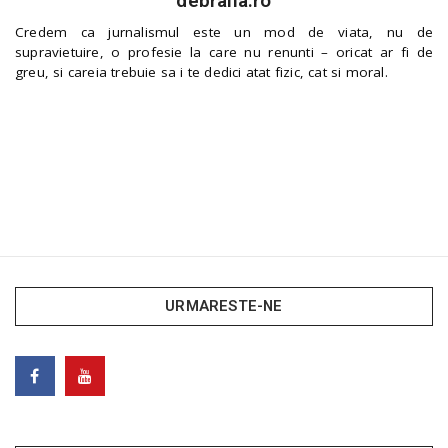
debraila.ro
Credem ca jurnalismul este un mod de viata, nu de
supravietuire, o profesie la care nu renunti – oricat ar fi de
greu, si careia trebuie sa i te dedici atat fizic, cat si moral.
URMARESTE-NE