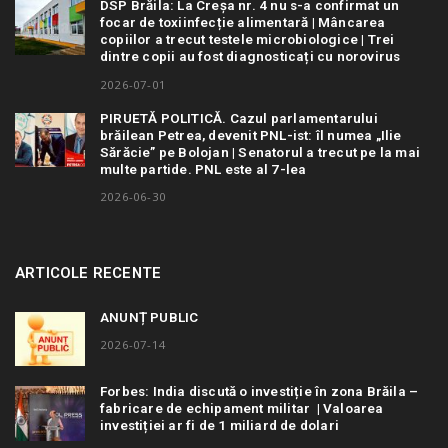
DSP Brăila: La Creșa nr. 4 nu s-a confirmat un
focar de toxiinfecție alimentară | Mâncarea
copiilor a trecut testele microbiologice | Trei
dintre copii au fost diagnosticați cu norovirus
2026-07-01
PIRUETĂ POLITICĂ. Cazul parlamentarului
brăilean Petrea, devenit PNL-ist: îl numea „Ilie
Sărăcie” pe Bolojan | Senatorul a trecut pe la mai
multe partide. PNL este al 7-lea
2026-06-30
ARTICOLE RECENTE
ANUNȚ PUBLIC
2026-07-14
Forbes: India discută o investiție în zona Brăila –
fabricare de echipament militar | Valoarea
investiției ar fi de 1 miliard de dolari