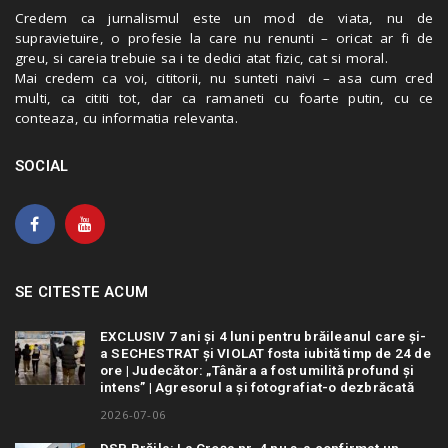
Credem ca jurnalismul este un mod de viata, nu de
supravietuire, o profesie la care nu renunti – oricat ar fi de
greu, si careia trebuie sa i te dedici atat fizic, cat si moral.
Mai credem ca voi, cititorii, nu sunteti naivi – asa cum cred
multi, ca cititi tot, dar ca ramaneti cu foarte putin, cu ce
conteaza, cu informatia relevanta.
SOCIAL
SE CITESTE ACUM
EXCLUSIV 7 ani și 4 luni pentru brăileanul care și-
a SECHESTRAT și VIOLAT fosta iubită timp de 24 de
ore | Judecător: „Tânăra a fost umilită profund și
intens” | Agresorul a și fotografiat-o dezbrăcată
2026-07-06