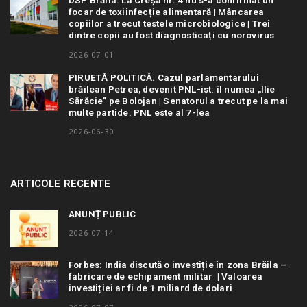
DSP Brăila: La Creșa nr. 4 nu s-a confirmat un
focar de toxiinfecție alimentară | Mâncarea
copiilor a trecut testele microbiologice | Trei
dintre copii au fost diagnosticați cu norovirus
2026-07-01
PIRUETĂ POLITICĂ. Cazul parlamentarului
brăilean Petrea, devenit PNL-ist: îl numea „Ilie
Sărăcie” pe Bolojan | Senatorul a trecut pe la mai
multe partide. PNL este al 7-lea
2026-06-30
ARTICOLE RECENTE
ANUNȚ PUBLIC
2026-07-14
Forbes: India discută o investiție în zona Brăila –
fabricare de echipament militar | Valoarea
investiției ar fi de 1 miliard de dolari