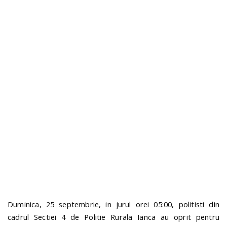
o
a
v
i
g
a
t
i
Duminica, 25 septembrie, in jurul orei 05:00, politisti din
cadrul Sectiei 4 de Politie Rurala Ianca au oprit pentru
o