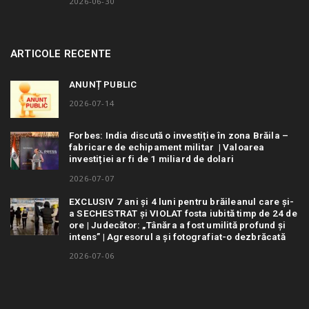
2026-06-30
ARTICOLE RECENTE
ANUNȚ PUBLIC
2026-07-14
Forbes: India discută o investiție în zona Brăila –
fabricare de echipament militar | Valoarea
investiției ar fi de 1 miliard de dolari
2026-07-07
EXCLUSIV 7 ani și 4 luni pentru brăileanul care și-
a SECHESTRAT și VIOLAT fosta iubită timp de 24 de
ore | Judecător: „Tânăra a fost umilită profund și
intens” | Agresorul a și fotografiat-o dezbrăcată
2026-07-06