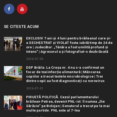
SE CITESTE ACUM
EXCLUSIV 7 ani și 4 luni pentru brăileanul care și-
a SECHESTRAT și VIOLAT fosta iubită timp de 24 de
ore | Judecător: „Tânăra a fost umilită profund și
intens” | Agresorul a și fotografiat-o dezbrăcată
2026-07-06
DSP Brăila: La Creșa nr. 4 nu s-a confirmat un
focar de toxiinfecție alimentară | Mâncarea
copiilor a trecut testele microbiologice | Trei
dintre copii au fost diagnosticați cu norovirus
2026-07-01
PIRUETĂ POLITICĂ. Cazul parlamentarului
brăilean Petrea, devenit PNL-ist: îl numea „Ilie
Sărăcie” pe Bolojan | Senatorul a trecut pe la mai
multe partide. PNL este al 7-lea