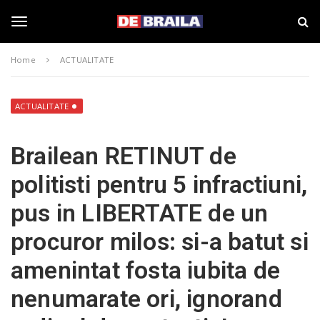
S
s
k
t
i
i
T
p
r
Home
ACTUALITATE
t
i
o
B
o
m
r
a
a
ACTUALITATE
i
i
g
n
l
Brailean RETINUT de
c
a
o
–
g
politisti pentru 5 infractiuni,
n
d
t
e
pus in LIBERTATE de un
e
b
l
n
r
procuror milos: si-a batut si
t
a
i
e
amenintat fosta iubita de
l
a
nenumarate ori, ignorand
.
n
r