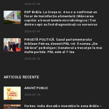
2026-07-06
DSP Brăila: La Creșa nr. 4 nu s-a confirmat un
focar de toxiinfecție alimentară | Mâncarea
copiilor a trecut testele microbiologice | Trei
dintre copii au fost diagnosticați cu norovirus
2026-07-01
PIRUETĂ POLITICĂ. Cazul parlamentarului
brăilean Petrea, devenit PNL-ist: îl numea „Ilie
Sărăcie” pe Bolojan | Senatorul a trecut pe la mai
multe partide. PNL este al 7-lea
2026-06-30
ARTICOLE RECENTE
ANUNȚ PUBLIC
2026-07-14
Forbes: India discută o investiție în zona Brăila –