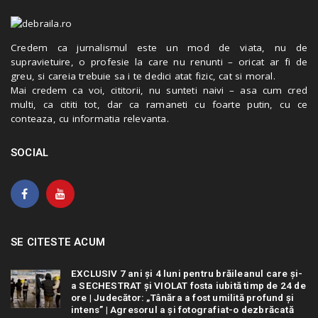
Credem ca jurnalismul este un mod de viata, nu de
supravietuire, o profesie la care nu renunti – oricat ar fi de
greu, si careia trebuie sa i te dedici atat fizic, cat si moral.
Mai credem ca voi, cititorii, nu sunteti naivi – asa cum cred
multi, ca cititi tot, dar ca ramaneti cu foarte putin, cu ce
conteaza, cu informatia relevanta.
SOCIAL
SE CITESTE ACUM
EXCLUSIV 7 ani și 4 luni pentru brăileanul care și-
a SECHESTRAT și VIOLAT fosta iubită timp de 24 de
ore | Judecător: „Tânăra a fost umilită profund și
intens” | Agresorul a și fotografiat-o dezbrăcată