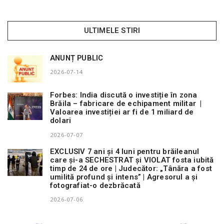
ULTIMELE STIRI
ANUNȚ PUBLIC
2026-07-14
Forbes: India discută o investiție în zona
Brăila – fabricare de echipament militar |
Valoarea investiției ar fi de 1 miliard de
dolari
2026-07-07
EXCLUSIV 7 ani și 4 luni pentru brăileanul
care și-a SECHESTRAT și VIOLAT fosta iubită
timp de 24 de ore | Judecător: „Tânăra a fost
umilită profund și intens” | Agresorul a și
fotografiat-o dezbrăcată
2026-07-06