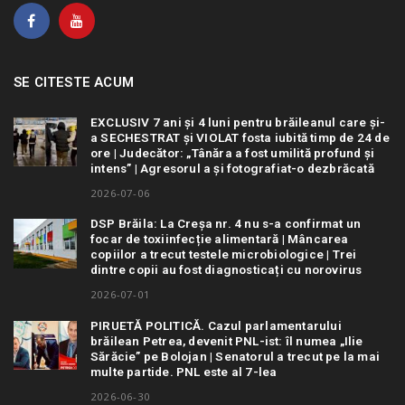
SE CITESTE ACUM
EXCLUSIV 7 ani și 4 luni pentru brăileanul care și-
a SECHESTRAT și VIOLAT fosta iubită timp de 24 de
ore | Judecător: „Tânăra a fost umilită profund și
intens” | Agresorul a și fotografiat-o dezbrăcată
2026-07-06
DSP Brăila: La Creșa nr. 4 nu s-a confirmat un
focar de toxiinfecție alimentară | Mâncarea
copiilor a trecut testele microbiologice | Trei
dintre copii au fost diagnosticați cu norovirus
2026-07-01
PIRUETĂ POLITICĂ. Cazul parlamentarului
brăilean Petrea, devenit PNL-ist: îl numea „Ilie
Sărăcie” pe Bolojan | Senatorul a trecut pe la mai
multe partide. PNL este al 7-lea
2026-06-30