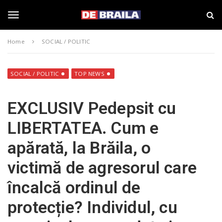
S
s
k
t
i
i
T
p
r
Home
SOCIAL / POLITIC
t
i
o
B
o
m
r
a
a
SOCIAL / POLITIC
TOP NEWS
i
i
g
n
l
EXCLUSIV Pedepsit cu
c
a
o
–
g
LIBERTATEA. Cum e
n
d
t
e
apărată, la Brăila, o
e
b
l
n
r
victimă de agresorul care
t
a
i
e
încalcă ordinul de
l
a
protecție? Individul, cu
.
n
r