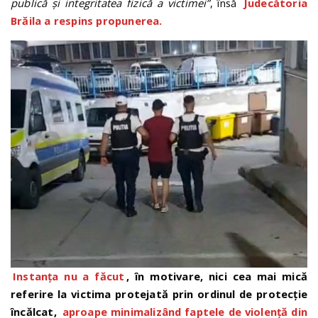
publică și integritatea fizică a victimei”
, însă
Judecătoria
Brăila a respins propunerea.
Instanța nu a făcut
, în motivare, nici cea mai mică
referire la victima protejată prin ordinul de protecție
încălcat,
aproape minimalizând faptele
de violență din