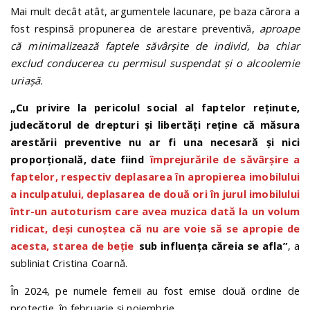
Mai mult decât atât, argumentele lacunare, pe baza cărora a
fost respinsă propunerea de arestare preventivă,
aproape
că minimalizează faptele săvârșite de individ, ba chiar
exclud conducerea cu permisul suspendat și o alcoolemie
uriașă.
„Cu privire la pericolul social al faptelor reținute,
judecătorul de drepturi și libertăți reține că măsura
arestării preventive nu ar fi una necesară și nici
proporțională, date fiind
împrejurările de săvârșire a
faptelor, respectiv deplasarea în apropierea imobilului
a inculpatului, deplasarea de două ori în jurul imobilului
într-un autoturism care avea muzica dată la un volum
ridicat, deși cunoștea că nu are voie să se apropie de
acesta, starea de beție
sub influența căreia se afla”
, a
subliniat Cristina Coarnă.
În 2024, pe numele femeii au fost emise două ordine de
protecție, în februarie și noiembrie.