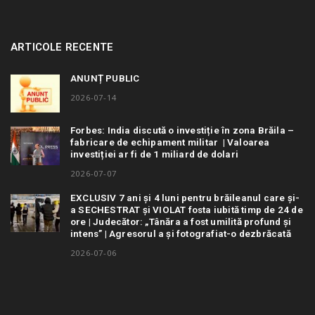
ARTICOLE RECENTE
ANUNȚ PUBLIC
2026-07-14
Forbes: India discută o investiție în zona Brăila –
fabricare de echipament militar | Valoarea
investiției ar fi de 1 miliard de dolari
2026-07-07
EXCLUSIV 7 ani și 4 luni pentru brăileanul care și-
a SECHESTRAT și VIOLAT fosta iubită timp de 24 de
ore | Judecător: „Tânăra a fost umilită profund și
intens” | Agresorul a și fotografiat-o dezbrăcată
2026-07-06