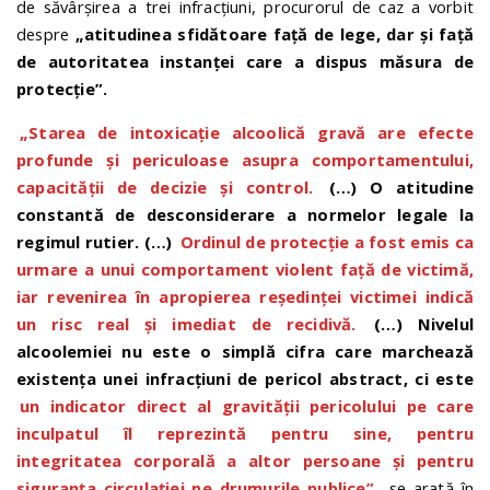
de săvârșirea a trei infracțiuni, procurorul de caz a vorbit
despre
„atitudinea sfidătoare față de lege, dar și față
de autoritatea instanței care a dispus măsura de
protecție”.
„Starea de intoxicație alcoolică gravă are efecte
profunde și periculoase asupra comportamentului,
capacității de decizie și control.
(…) O atitudine
constantă de desconsiderare a normelor legale la
regimul rutier. (…)
Ordinul de protecție a fost emis ca
urmare a unui comportament violent față de victimă,
iar revenirea în apropierea reședinței victimei indică
un risc real și imediat de recidivă.
(…) Nivelul
alcoolemiei nu este o simplă cifra care marchează
existența unei infracțiuni de pericol abstract, ci este
un indicator direct al gravității pericolului pe care
inculpatul îl reprezintă pentru sine, pentru
integritatea corporală a altor persoane și pentru
siguranța circulației pe drumurile publice”
, se arată în