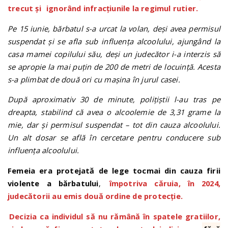
trecut și
ignorând infracțiunile la regimul rutier.
Pe 15 iunie, bărbatul s-a urcat la volan, deși avea permisul
suspendat și se afla sub influența alcoolului, ajungând la
casa mamei copilului său, deși un judecător i-a interzis să
se apropie la mai puțin de 200 de metri de locuință. Acesta
s-a plimbat de două ori cu mașina în jurul casei.
După aproximativ 30 de minute, polițiștii l-au tras pe
dreapta, stabilind că avea o alcoolemie de 3,31 grame la
mie, dar și permisul suspendat – tot din cauza alcoolului.
Un alt dosar se află în cercetare pentru conducere sub
influența alcoolului.
Femeia era protejată de lege tocmai din cauza firii
violente a bărbatului
,
împotriva căruia, în 2024,
judecătorii au emis două ordine de protecție.
Decizia ca individul să nu rămână în spatele gratiilor,