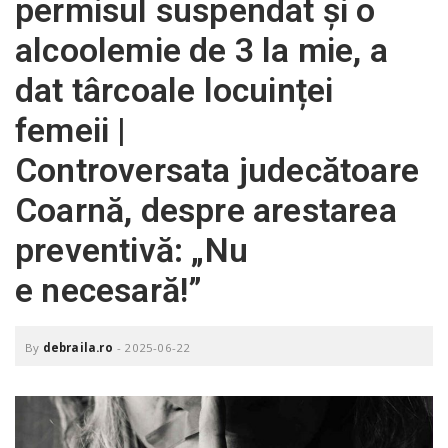
permisul suspendat și o
o
a
alcoolemie de 3 la mie, a
dat târcoale locuinței
v
femeii |
i
Controversata judecătoare
Coarnă, despre arestarea
g
preventivă: „Nu
a
e necesară!”
t
By
debraila.ro
-
2025-06-22
i
o