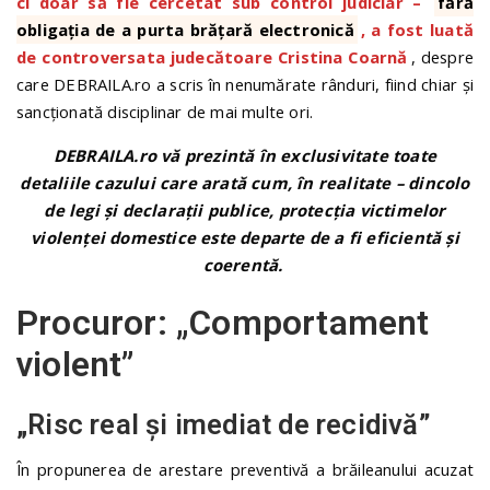
ci doar să fie cercetat sub control judiciar –
fără
obligația de a purta brățară electronică
, a fost luată
de controversata judecătoare Cristina Coarnă
, despre
care DEBRAILA.ro a scris în nenumărate rânduri, fiind chiar și
sancționată disciplinar de mai multe ori.
DEBRAILA.ro vă prezintă în exclusivitate toate
detaliile cazului care arată cum, în realitate – dincolo
de legi și declarații publice, protecția victimelor
violenței domestice este departe de a fi eficientă și
coerentă.
Procuror: „Comportament
violent”
„Risc real și imediat de recidivă”
În propunerea de arestare preventivă a brăileanului acuzat