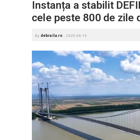
Instanța a stabilit DEFI
.
r
cele peste 800 de zile d
o
By
debraila.ro
-
2025-06-19