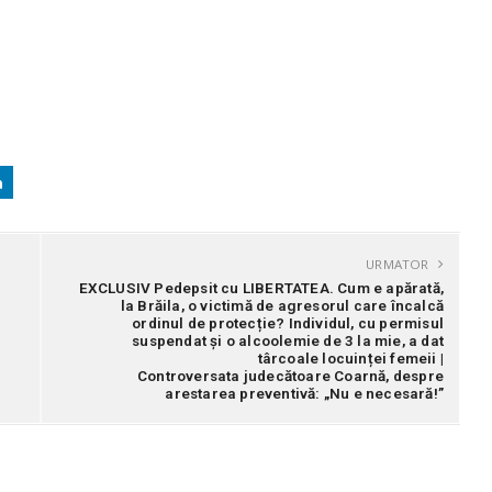
URMATOR
EXCLUSIV Pedepsit cu LIBERTATEA. Cum e apărată,
la Brăila, o victimă de agresorul care încalcă
ordinul de protecție? Individul, cu permisul
suspendat și o alcoolemie de 3 la mie, a dat
târcoale locuinței femeii |
Controversata judecătoare Coarnă, despre
arestarea preventivă: „Nu e necesară!”