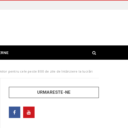
ERNE
ilor pentru cele peste 800 de zile de întârziere la lucrări
URMARESTE-NE