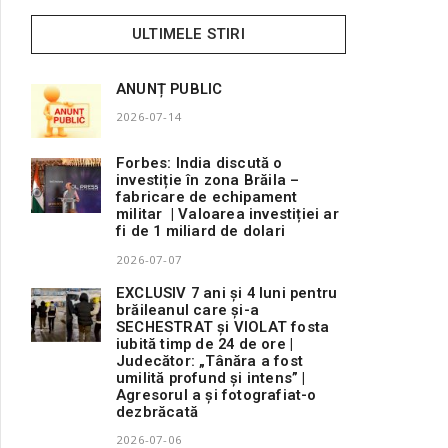
ULTIMELE STIRI
ANUNȚ PUBLIC
2026-07-14
Forbes: India discută o
investiție în zona Brăila –
fabricare de echipament
militar | Valoarea investiției ar
fi de 1 miliard de dolari
2026-07-07
EXCLUSIV 7 ani și 4 luni pentru
brăileanul care și-a
SECHESTRAT și VIOLAT fosta
iubită timp de 24 de ore |
Judecător: „Tânăra a fost
umilită profund și intens” |
Agresorul a și fotografiat-o
dezbrăcată
2026-07-06