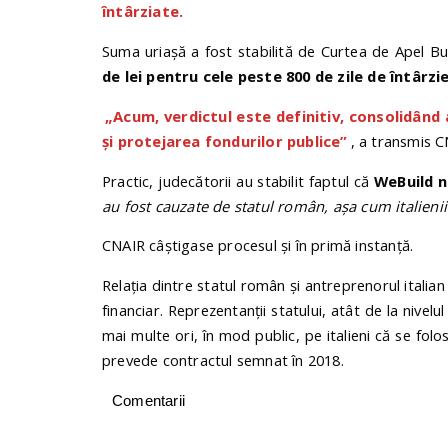
întârziate.
Suma uriașă a fost stabilită de Curtea de Apel Bu
de lei pentru cele peste 800 de zile de întârzi
„Acum, verdictul este definitiv, consolidân
şi protejarea fondurilor publice”
, a transmis C
Practic, judecătorii au stabilit faptul că
WeBuild n
au fost cauzate de statul român, așa cum italieni
CNAIR câștigase procesul și în primă instanță.
Relația dintre statul român și antreprenorul italia
financiar. Reprezentanții statului, atât de la nivel
mai multe ori, în mod public, pe italieni că se fol
prevede contractul semnat în 2018.
Comentarii