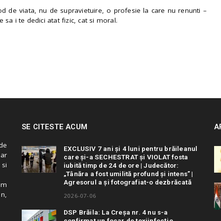
 de viata, nu de supravietuire, o profesie la care nu renunti –
e sa i te dedici atat fizic, cat si moral.
SE CITESTE ACUM
A
de
EXCLUSIV 7 ani și 4 luni pentru brăileanul
 ar
care și-a SECHESTRAT și VIOLAT fosta
 si
iubită timp de 24 de ore | Judecător:
„Tânăra a fost umilită profund și intens” |
Agresorul a și fotografiat-o dezbrăcată
cum
in,
2026-07-06
DSP Brăila: La Creșa nr. 4 nu s-a
confirmat un focar de toxiinfecție