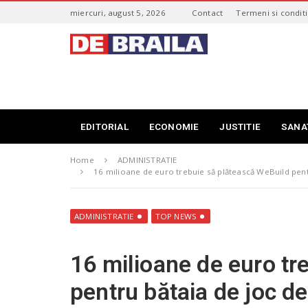
S
miercuri, august 5, 2026
Contact
Termeni si conditi
k
i
s
p
t
t
i
o
r
m
i
a
B
i
r
EDITORIAL
ECONOMIE
JUSTITIE
SANA
n
a
c
i
o
Home
ADMINISTRATIE
l
n
16 milioane de euro trebuie să plătească WeBuild pentru 
a
t
–
e
d
n
ADMINISTRATIE
TOP NEWS
e
t
b
r
16 milioane de euro tr
a
i
pentru bătaia de joc de 
l
a