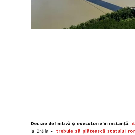
Decizie definitivă și executorie în instanță
:
i
la Brăila –
trebuie să plătească statului r