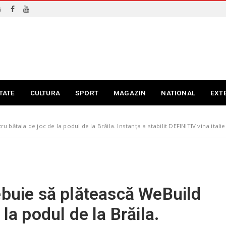
i
TATE
CULTURA
SPORT
MAGAZIN
NATIONAL
EXT
bătaia de joc de la podul de la Brăila. Instanța a stabilit DEFINITIV vina italien
ebuie să plătească WeBuild
la podul de la Brăila.