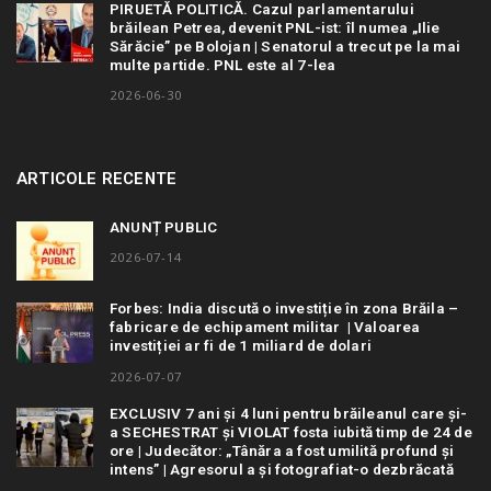
PIRUETĂ POLITICĂ. Cazul parlamentarului
brăilean Petrea, devenit PNL-ist: îl numea „Ilie
Sărăcie” pe Bolojan | Senatorul a trecut pe la mai
multe partide. PNL este al 7-lea
2026-06-30
ARTICOLE RECENTE
ANUNȚ PUBLIC
2026-07-14
Forbes: India discută o investiție în zona Brăila –
fabricare de echipament militar | Valoarea
investiției ar fi de 1 miliard de dolari
2026-07-07
EXCLUSIV 7 ani și 4 luni pentru brăileanul care și-
a SECHESTRAT și VIOLAT fosta iubită timp de 24 de
ore | Judecător: „Tânăra a fost umilită profund și
intens” | Agresorul a și fotografiat-o dezbrăcată