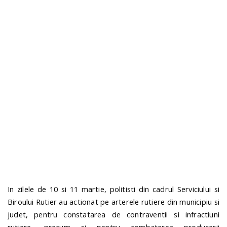
o
a
v
i
g
a
t
In zilele de 10 si 11 martie, politisti din cadrul Serviciului si
i
Biroului Rutier au actionat pe arterele rutiere din municipiu si
judet, pentru constatarea de contraventii si infractiuni
o