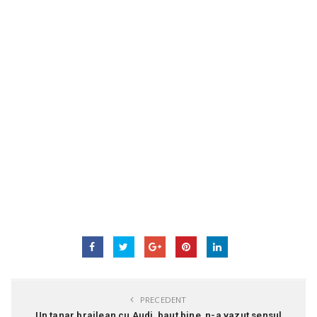
PRECEDENT
Un tanar brailean cu Audi, baut bine, n-a vazut sensul