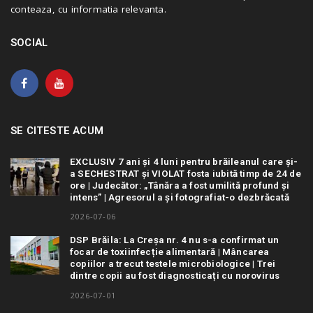
conteaza, cu informatia relevanta.
SOCIAL
SE CITESTE ACUM
EXCLUSIV 7 ani și 4 luni pentru brăileanul care și-
a SECHESTRAT și VIOLAT fosta iubită timp de 24 de
ore | Judecător: „Tânăra a fost umilită profund și
intens” | Agresorul a și fotografiat-o dezbrăcată
2026-07-06
DSP Brăila: La Creșa nr. 4 nu s-a confirmat un
focar de toxiinfecție alimentară | Mâncarea
copiilor a trecut testele microbiologice | Trei
dintre copii au fost diagnosticați cu norovirus
2026-07-01