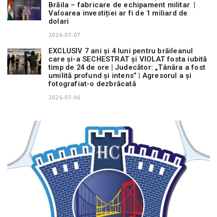
Brăila – fabricare de echipament militar |
Valoarea investiției ar fi de 1 miliard de
dolari
2026-07-07
EXCLUSIV 7 ani și 4 luni pentru brăileanul
care și-a SECHESTRAT și VIOLAT fosta iubită
timp de 24 de ore | Judecător: „Tânăra a fost
umilită profund și intens” | Agresorul a și
fotografiat-o dezbrăcată
2026-07-06