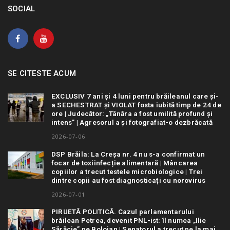
SOCIAL
SE CITESTE ACUM
EXCLUSIV 7 ani și 4 luni pentru brăileanul care și-
a SECHESTRAT și VIOLAT fosta iubită timp de 24 de
ore | Judecător: „Tânăra a fost umilită profund și
intens” | Agresorul a și fotografiat-o dezbrăcată
2026-07-06
DSP Brăila: La Creșa nr. 4 nu s-a confirmat un
focar de toxiinfecție alimentară | Mâncarea
copiilor a trecut testele microbiologice | Trei
dintre copii au fost diagnosticați cu norovirus
2026-07-01
PIRUETĂ POLITICĂ. Cazul parlamentarului
brăilean Petrea, devenit PNL-ist: îl numea „Ilie
Sărăcie” pe Bolojan | Senatorul a trecut pe la mai