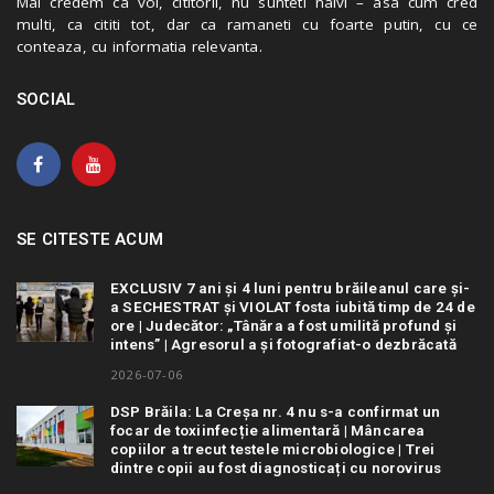
Mai credem ca voi, cititorii, nu sunteti naivi – asa cum cred
multi, ca cititi tot, dar ca ramaneti cu foarte putin, cu ce
conteaza, cu informatia relevanta.
SOCIAL
SE CITESTE ACUM
EXCLUSIV 7 ani și 4 luni pentru brăileanul care și-
a SECHESTRAT și VIOLAT fosta iubită timp de 24 de
ore | Judecător: „Tânăra a fost umilită profund și
intens” | Agresorul a și fotografiat-o dezbrăcată
2026-07-06
DSP Brăila: La Creșa nr. 4 nu s-a confirmat un
focar de toxiinfecție alimentară | Mâncarea
copiilor a trecut testele microbiologice | Trei
dintre copii au fost diagnosticați cu norovirus