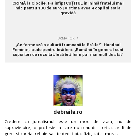
CRIMĂ la Ciocile. I-a înfipt CUȚITUL în inimă fratelui mai
mic pentru 100 de euro | Victima avea 4 copii și soția
gravidă
URMATOR
„Se formează o cultură frumoasă la Brăila!”. Handbal
Feminin, laude pentru brăileni: „Românii în general sunt
suporteri de rezultat, însă brăilenii par mai mult de atât”
debraila.ro
Credem ca jurnalismul este un mod de viata, nu de
supravietuire, o profesie la care nu renunti – oricat ar fi de
greu, si careia trebuie sa i te dedici atat fizic, cat si moral.