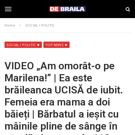
S
s
k
t
i
i
T
p
r
Home
SOCIAL / POLITIC
t
i
o
B
o
m
r
a
a
SOCIAL / POLITIC
TOP NEWS
i
i
g
n
l
VIDEO „Am omorât-o pe
c
a
o
–
g
Marilena!” | Ea este
n
d
t
e
brăileanca UCISĂ de iubit.
e
b
l
n
r
Femeia era mama a doi
t
a
i
e
băieți | Bărbatul a ieșit cu
l
a
mâinile pline de sânge în
.
n
r