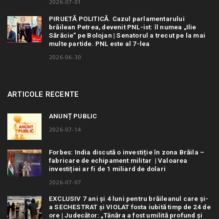
2026-07-01
PIRUETĂ POLITICĂ. Cazul parlamentarului
brăilean Petrea, devenit PNL-ist: îl numea „Ilie
Sărăcie” pe Bolojan | Senatorul a trecut pe la mai
multe partide. PNL este al 7-lea
2026-06-30
ARTICOLE RECENTE
ANUNȚ PUBLIC
2026-07-14
Forbes: India discută o investiție în zona Brăila –
fabricare de echipament militar | Valoarea
investiției ar fi de 1 miliard de dolari
2026-07-07
EXCLUSIV 7 ani și 4 luni pentru brăileanul care și-
a SECHESTRAT și VIOLAT fosta iubită timp de 24 de
ore | Judecător: „Tânăra a fost umilită profund și