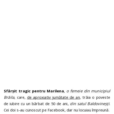
n
Sfârșit tragic pentru Marilena
,
o femeie din municipiul
Brăila
, care,
de aproxiativ jumătate de an
,
trăia o poveste
de iubire cu un bărbat de 50 de ani,
din satul Baldovineșți
.
Cei doi s-au cunoscut pe Facebook, dar nu locuiau împreună.