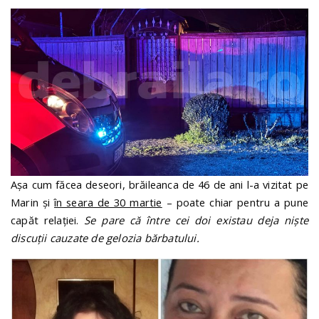
Așa cum făcea deseori, brăileanca de 46 de ani l-a vizitat pe
Marin și
în seara de 30 martie
– poate chiar pentru a pune
capăt relației.
Se pare că între cei doi existau deja niște
discuții cauzate de gelozia bărbatului.