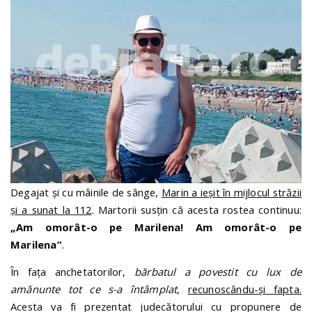
Degajat și cu mâinile de sânge,
Marin a ieșit în mijlocul străzii
și a sunat la 112
. Martorii susțin că acesta rostea continuu:
„Am omorât-o pe Marilena! Am omorât-o pe
Marilena”
.
În fața anchetatorilor,
bărbatul a povestit cu lux de
amănunte tot ce s-a întâmplat
,
recunoscându-și fapta.
Acesta va fi prezentat judecătorului cu propunere de