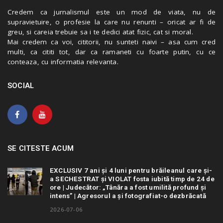
Credem ca jurnalismul este un mod de viata, nu de
supravietuire, o profesie la care nu renunti – oricat ar fi de
greu, si careia trebuie sa i te dedici atat fizic, cat si moral.
Mai credem ca voi, cititorii, nu sunteti naivi – asa cum cred
multi, ca cititi tot, dar ca ramaneti cu foarte putin, cu ce
conteaza, cu informatia relevanta.
SOCIAL
SE CITESTE ACUM
EXCLUSIV 7 ani și 4 luni pentru brăileanul care și-
a SECHESTRAT și VIOLAT fosta iubită timp de 24 de
ore | Judecător: „Tânăra a fost umilită profund și
intens” | Agresorul a și fotografiat-o dezbrăcată
2026-07-06