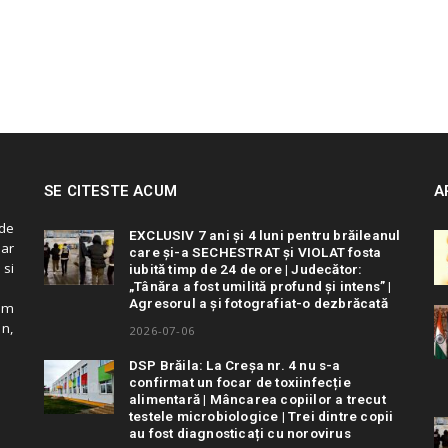
SE CITESTE ACUM
A
de
EXCLUSIV 7 ani și 4 luni pentru brăileanul
 ar
care și-a SECHESTRAT și VIOLAT fosta
 si
iubită timp de 24 de ore | Judecător:
„Tânăra a fost umilită profund și intens” |
Agresorul a și fotografiat-o dezbrăcată
cum
in,
2026-07-06
DSP Brăila: La Creșa nr. 4 nu s-a
confirmat un focar de toxiinfecție
alimentară | Mâncarea copiilor a trecut
testele microbiologice | Trei dintre copii
au fost diagnosticați cu norovirus