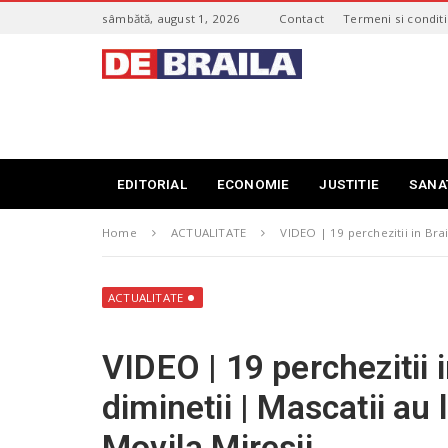
S
sâmbătă, august 1, 2026
Contact
Termeni si conditi
k
i
s
p
t
t
i
o
r
m
i
a
B
i
r
EDITORIAL
ECONOMIE
JUSTITIE
SANA
n
a
c
i
o
Home
ACTUALITATE
VIDEO | 19 perchezitii in Brai
l
n
a
t
–
e
d
ACTUALITATE
n
e
t
b
VIDEO | 19 perchezitii i
r
a
diminetii | Mascatii au
i
l
Movila Miresii
a