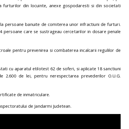
 a furturilor din locuinte, anexe gospodaresti si din societati
 la persoane banuite de comiterea unor infractiuni de furturi.
te 4 persoane care se sustrageau cercetarilor in dosare penale
controale pentru prevenirea si combaterea incalcarii regulilor de
stati cu aparatul etilotest 62 de soferi, si aplicate 18 sanctiuni
de 2.600 de lei, pentru nerespectarea prevederilor O.U.G.
tificate de inmatriculare.
 inspectoratului de Jandarmi Judetean.