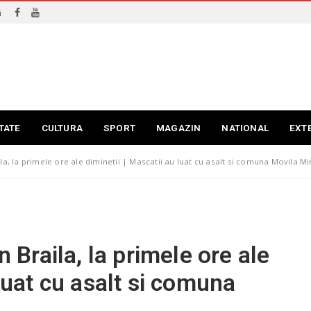
i
TATE
CULTURA
SPORT
MAGAZIN
NATIONAL
EXT
la, la primele ore ale diminetii | Mascatii au luat cu asalt si comuna Movila Mi
n Braila, la primele ore ale
 luat cu asalt si comuna