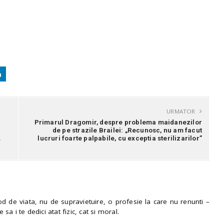
URMATOR
Primarul Dragomir, despre problema maidanezilor
de pe strazile Brailei: „Recunosc, nu am facut
.
lucruri foarte palpabile, cu exceptia sterilizarilor”
 de viata, nu de supravietuire, o profesie la care nu renunti –
e sa i te dedici atat fizic, cat si moral.