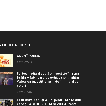
RTICOLE RECENTE
ANUNȚ PUBLIC
2026-07-14
Forbes: India discută o investiție în zona
Brăila – fabricare de echipament militar |
Valoarea investiției ar fi de 1 miliard de
dolari
2026-07-07
EXCLUSIV 7 ani și 4 luni pentru brăileanul
care și-a SECHESTRAT și VIOLAT fosta