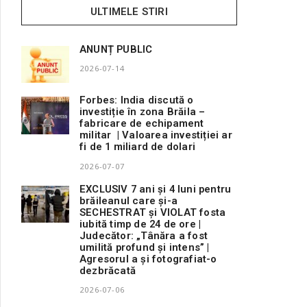
ULTIMELE STIRI
ANUNȚ PUBLIC
2026-07-14
Forbes: India discută o
investiție în zona Brăila –
fabricare de echipament
militar | Valoarea investiției ar
fi de 1 miliard de dolari
2026-07-07
EXCLUSIV 7 ani și 4 luni pentru
brăileanul care și-a
SECHESTRAT și VIOLAT fosta
iubită timp de 24 de ore |
Judecător: „Tânăra a fost
umilită profund și intens” |
Agresorul a și fotografiat-o
dezbrăcată
2026-07-06