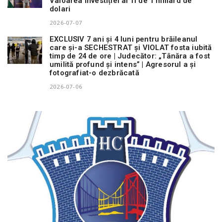
Valoarea investiției ar fi de 1 miliard de
dolari
2026-07-07
EXCLUSIV 7 ani și 4 luni pentru brăileanul
care și-a SECHESTRAT și VIOLAT fosta iubită
timp de 24 de ore | Judecător: „Tânăra a fost
umilită profund și intens” | Agresorul a și
fotografiat-o dezbrăcată
2026-07-06