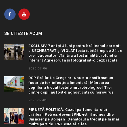
SE CITESTE ACUM
EXCLUSIV 7 ani și 4 luni pentru brăileanul care și-
a SECHESTRAT și VIOLAT fosta iubită timp de 24 de
ore | Judecător: „Tânăra a fost umilită profund și
intens” | Agresorul a și fotografiat-o dezbrăcată
2026-07-06
DSP Brăila: La Creșa nr. 4 nu s-a confirmat un
focar de toxiinfecție alimentară | Mâncarea
copiilor a trecut testele microbiologice | Trei
dintre copii au fost diagnosticați cu norovirus
2026-07-01
PIRUETĂ POLITICĂ. Cazul parlamentarului
brăilean Petrea, devenit PNL-ist: îl numea „Ilie
Sărăcie” pe Bolojan | Senatorul a trecut pe la mai
multe partide. PNL este al 7-lea