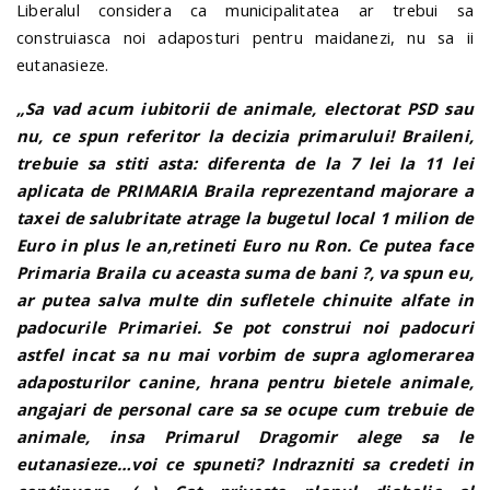
Liberalul considera ca municipalitatea ar trebui sa
construiasca noi adaposturi pentru maidanezi, nu sa ii
eutanasieze.
„Sa vad acum iubitorii de animale, electorat PSD sau
nu, ce spun referitor la decizia primarului! Braileni,
trebuie sa stiti asta: diferenta de la 7 lei la 11 lei
aplicata de PRIMARIA Braila reprezentand majorare a
taxei de salubritate atrage la bugetul local 1 milion de
Euro in plus le an,retineti Euro nu Ron. Ce putea face
Primaria Braila cu aceasta suma de bani ?, va spun eu,
ar putea salva multe din sufletele chinuite alfate in
padocurile Primariei. Se pot construi noi padocuri
astfel incat sa nu mai vorbim de supra aglomerarea
adaposturilor canine, hrana pentru bietele animale,
angajari de personal care sa se ocupe cum trebuie de
animale, insa Primarul Dragomir alege sa le
eutanasieze…voi ce spuneti?
Indrazniti sa credeti in