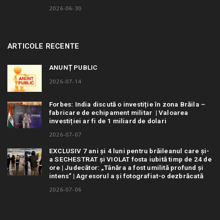
2026-06-30
ARTICOLE RECENTE
ANUNȚ PUBLIC
2026-07-14
Forbes: India discută o investiție în zona Brăila –
fabricare de echipament militar | Valoarea
investiției ar fi de 1 miliard de dolari
2026-07-07
EXCLUSIV 7 ani și 4 luni pentru brăileanul care și-
a SECHESTRAT și VIOLAT fosta iubită timp de 24 de
ore | Judecător: „Tânăra a fost umilită profund și
intens” | Agresorul a și fotografiat-o dezbrăcată
2026-07-06