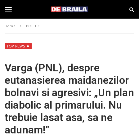
S
s
k
t
i
i
T
p
r
Home
POLITIC
t
i
o
B
o
m
r
a
a
TOP NEWS
i
i
g
n
l
Varga (PNL), despre
c
a
o
–
g
eutanasierea maidanezilor
n
d
t
e
bolnavi si agresivi: „Un plan
e
b
l
n
r
diabolic al primarului. Nu
t
a
i
e
trebuie lasat asa, sa ne
l
a
adunam!”
.
n
r