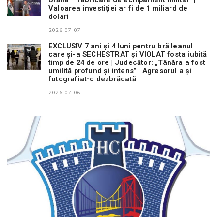
Valoarea investiției ar fi de 1 miliard de
dolari
2026-07-07
EXCLUSIV 7 ani și 4 luni pentru brăileanul
care și-a SECHESTRAT și VIOLAT fosta iubită
timp de 24 de ore | Judecător: „Tânăra a fost
umilită profund și intens” | Agresorul a și
fotografiat-o dezbrăcată
2026-07-06