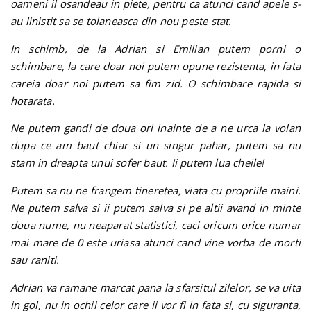
oameni il osandeau in piete, pentru ca atunci cand apele s-
au linistit sa se tolaneasca din nou peste stat.
In schimb, de la Adrian si Emilian putem porni o
schimbare, la care doar noi putem opune rezistenta, in fata
careia doar noi putem sa fim zid. O schimbare rapida si
hotarata.
Ne putem gandi de doua ori inainte de a ne urca la volan
dupa ce am baut chiar si un singur pahar, putem sa nu
stam in dreapta unui sofer baut. Ii putem lua cheile!
Putem sa nu ne frangem tineretea, viata cu propriile maini.
Ne putem salva si ii putem salva si pe altii avand in minte
doua nume, nu neaparat statistici, caci oricum orice numar
mai mare de 0 este uriasa atunci cand vine vorba de morti
sau raniti.
Adrian va ramane marcat pana la sfarsitul zilelor, se va uita
in gol, nu in ochii celor care ii vor fi in fata si, cu siguranta,