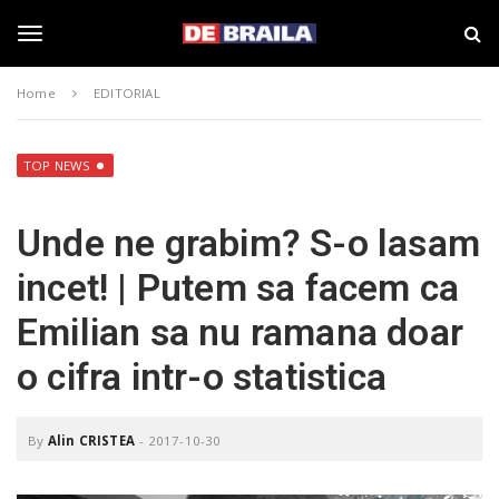
S
s
k
t
i
i
T
p
r
Home
EDITORIAL
t
i
o
B
o
m
r
a
a
TOP NEWS
i
i
g
n
l
Unde ne grabim? S-o lasam
c
a
o
–
g
incet! | Putem sa facem ca
n
d
t
e
Emilian sa nu ramana doar
e
b
l
n
r
o cifra intr-o statistica
t
a
i
e
l
a
By
Alin CRISTEA
-
2017-10-30
.
n
r