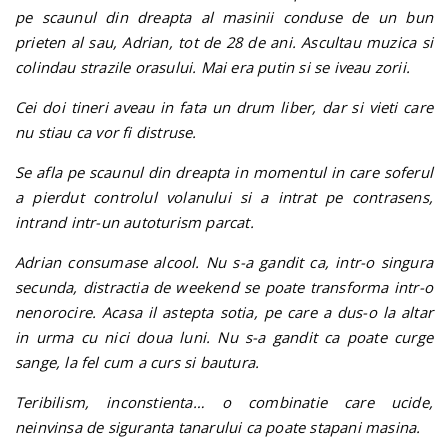
pe scaunul din dreapta al masinii conduse de un bun
prieten al sau, Adrian, tot de 28 de ani. Ascultau muzica si
colindau strazile orasului. Mai era putin si se iveau zorii.
Cei doi tineri aveau in fata un drum liber, dar si vieti care
nu stiau ca vor fi distruse.
Se afla pe scaunul din dreapta in momentul in care soferul
a pierdut controlul volanului si a intrat pe contrasens,
intrand intr-un autoturism parcat.
Adrian consumase alcool. Nu s-a gandit ca, intr-o singura
secunda, distractia de weekend se poate transforma intr-o
nenorocire. Acasa il astepta sotia, pe care a dus-o la altar
in urma cu nici doua luni. Nu s-a gandit ca poate curge
sange, la fel cum a curs si bautura.
Teribilism, inconstienta… o combinatie care ucide,
neinvinsa de siguranta tanarului ca poate stapani masina.