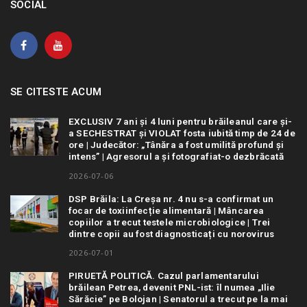
SOCIAL
SE CITESTE ACUM
EXCLUSIV 7 ani și 4 luni pentru brăileanul care și-
a SECHESTRAT și VIOLAT fosta iubită timp de 24 de
ore | Judecător: „Tânăra a fost umilită profund și
intens” | Agresorul a și fotografiat-o dezbrăcată
2026-07-06
DSP Brăila: La Creșa nr. 4 nu s-a confirmat un
focar de toxiinfecție alimentară | Mâncarea
copiilor a trecut testele microbiologice | Trei
dintre copii au fost diagnosticați cu norovirus
2026-07-01
PIRUETĂ POLITICĂ. Cazul parlamentarului
brăilean Petrea, devenit PNL-ist: îl numea „Ilie
Sărăcie” pe Bolojan | Senatorul a trecut pe la mai