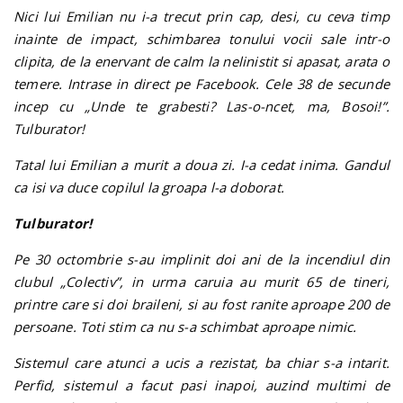
Nici lui Emilian nu i-a trecut prin cap, desi, cu ceva timp
inainte de impact, schimbarea tonului vocii sale intr-o
clipita, de la enervant de calm la nelinistit si apasat, arata o
temere. Intrase in direct pe Facebook. Cele 38 de secunde
incep cu „Unde te grabesti? Las-o-ncet, ma, Bosoi!”.
Tulburator!
Tatal lui Emilian a murit a doua zi. I-a cedat inima. Gandul
ca isi va duce copilul la groapa l-a doborat.
Tulburator!
Pe 30 octombrie s-au implinit doi ani de la incendiul din
clubul „Colectiv”, in urma caruia au murit 65 de tineri,
printre care si doi braileni, si au fost ranite aproape 200 de
persoane. Toti stim ca nu s-a schimbat aproape nimic.
Sistemul care atunci a ucis a rezistat, ba chiar s-a intarit.
Perfid, sistemul a facut pasi inapoi, auzind multimi de