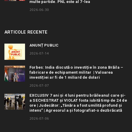
multe partide. PNL este al 7-lea
2026-06-30
ARTICOLE RECENTE
ANUNȚ PUBLIC
2026-07-14
Forbes: India discută o investiție în zona Brăila –
fabricare de echipament militar | Valoarea
investiției ar fi de 1 miliard de dolari
2026-07-07
EXCLUSIV 7 ani și 4 luni pentru brăileanul care și-
a SECHESTRAT și VIOLAT fosta iubită timp de 24 de
ore | Judecător: „Tânăra a fost umilită profund și
intens” | Agresorul a și fotografiat-o dezbrăcată
2026-07-06