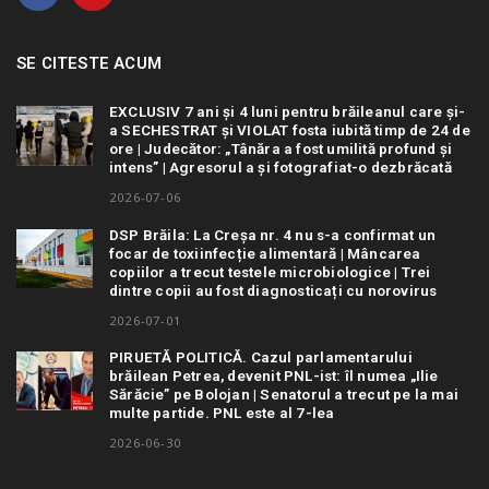
SE CITESTE ACUM
EXCLUSIV 7 ani și 4 luni pentru brăileanul care și-
a SECHESTRAT și VIOLAT fosta iubită timp de 24 de
ore | Judecător: „Tânăra a fost umilită profund și
intens” | Agresorul a și fotografiat-o dezbrăcată
2026-07-06
DSP Brăila: La Creșa nr. 4 nu s-a confirmat un
focar de toxiinfecție alimentară | Mâncarea
copiilor a trecut testele microbiologice | Trei
dintre copii au fost diagnosticați cu norovirus
2026-07-01
PIRUETĂ POLITICĂ. Cazul parlamentarului
brăilean Petrea, devenit PNL-ist: îl numea „Ilie
Sărăcie” pe Bolojan | Senatorul a trecut pe la mai
multe partide. PNL este al 7-lea
2026-06-30