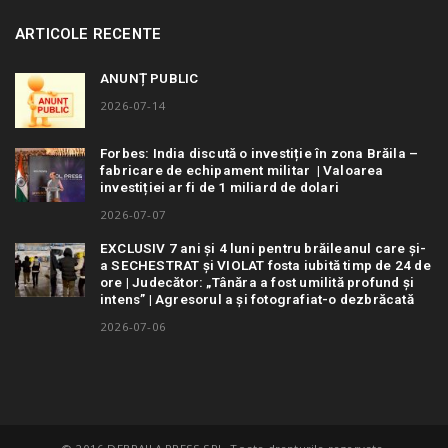
ARTICOLE RECENTE
ANUNȚ PUBLIC
2026-07-14
Forbes: India discută o investiție în zona Brăila –
fabricare de echipament militar | Valoarea
investiției ar fi de 1 miliard de dolari
2026-07-07
EXCLUSIV 7 ani și 4 luni pentru brăileanul care și-
a SECHESTRAT și VIOLAT fosta iubită timp de 24 de
ore | Judecător: „Tânăra a fost umilită profund și
intens” | Agresorul a și fotografiat-o dezbrăcată
2026-07-06