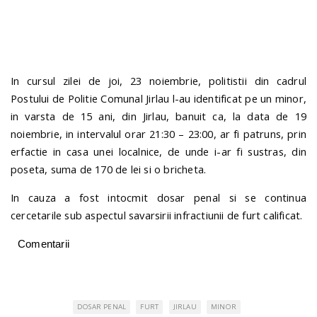
n
In cursul zilei de joi, 23 noiembrie, politistii din cadrul
Postului de Politie Comunal Jirlau l-au identificat pe un minor,
in varsta de 15 ani, din Jirlau, banuit ca, la data de 19
noiembrie, in intervalul orar 21:30 – 23:00, ar fi patruns, prin
erfactie in casa unei localnice, de unde i-ar fi sustras, din
poseta, suma de 170 de lei si o bricheta.
In cauza a fost intocmit dosar penal si se continua
cercetarile sub aspectul savarsirii infractiunii de furt calificat.
Comentarii
DOSAR PENAL
FURT
JIRLAU
MINOR