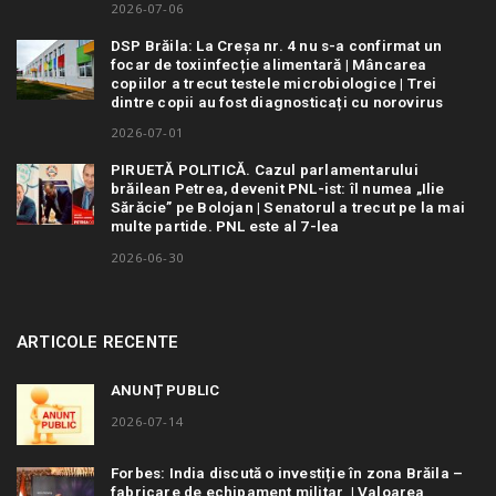
2026-07-06
DSP Brăila: La Creșa nr. 4 nu s-a confirmat un
focar de toxiinfecție alimentară | Mâncarea
copiilor a trecut testele microbiologice | Trei
dintre copii au fost diagnosticați cu norovirus
2026-07-01
PIRUETĂ POLITICĂ. Cazul parlamentarului
brăilean Petrea, devenit PNL-ist: îl numea „Ilie
Sărăcie” pe Bolojan | Senatorul a trecut pe la mai
multe partide. PNL este al 7-lea
2026-06-30
ARTICOLE RECENTE
ANUNȚ PUBLIC
2026-07-14
Forbes: India discută o investiție în zona Brăila –
fabricare de echipament militar | Valoarea