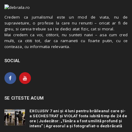
Credem ca jurnalismul este un mod de viata, nu de
supravietuire, o profesie la care nu renunti – oricat ar fi de
greu, si careia trebuie sa i te dedici atat fizic, cat si moral.
Mai credem ca voi, cititorii, nu sunteti naivi – asa cum cred
multi, ca cititi tot, dar ca ramaneti cu foarte putin, cu ce
conteaza, cu informatia relevanta.
SOCIAL
SE CITESTE ACUM
EXCLUSIV 7 ani și 4 luni pentru brăileanul care și-
a SECHESTRAT și VIOLAT fosta iubită timp de 24 de
ore | Judecător: „Tânăra a fost umilită profund și
intens” | Agresorul a și fotografiat-o dezbrăcată