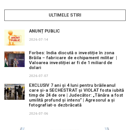
ULTIMELE STIRI
ANUNȚ PUBLIC
2026-07-14
Forbes: India discută o investiție în zona
Brăila – fabricare de echipament militar |
Valoarea investiției ar fi de 1 miliard de
dolari
2026-07-07
EXCLUSIV 7 ani și 4 luni pentru brăileanul
care și-a SECHESTRAT și VIOLAT fosta iubită
timp de 24 de ore | Judecător: „Tânăra a fost
umilită profund și intens” | Agresorul a și
fotografiat-o dezbrăcată
2026-07-06