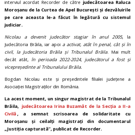
interviul acordat Recorder de către
judecătoarea Raluca
Moroșanu de la Curtea de Apel București și dezvăluirile
pe care aceasta le-a făcut în legătură cu sistemul
judiciar.
Nicolau a devenit judecător stagiar în anul 2005
, la
Judecătoria Brăila, iar apoi
a activat, atât în penal, cât și în
civil, la Judecătoria Brăila și Tribunalul Brăila
. Mai mult
decât atât,
în perioada 2022-2024, judecătorul a fost și
vicepreședinte al Tribunalului Brăila.
Bogdan Nicolau este și președintele filialei județene a
Asociației Magistraților din România.
La acest moment, un singur magistrat de la Tribunalul
Brăila,
judecătoarea Irina Buzamăt de la Secția a II-a
Civilă
, a semnat scrisoarea de solidaritate cu
Moroșanu și ceilalți magistrați din documentarul
„Justiția capturată”, publicat de Recorder.