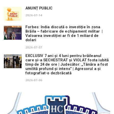
ANUNȚ PUBLIC
2026-07-14
Forbes: India discută o investiție în zona
Brăila – fabricare de echipament militar |
Valoarea investiției ar fi de 1 miliard de
dolari
2026-07-07
EXCLUSIV 7 ani și 4 luni pentru brăileanul
care și-a SECHESTRAT și VIOLAT fosta iubită
timp de 24 de ore | Judecător: „Tânăra a fost
umilită profund și intens” | Agresorul a și
fotografiat-o dezbrăcată
2026-07-06