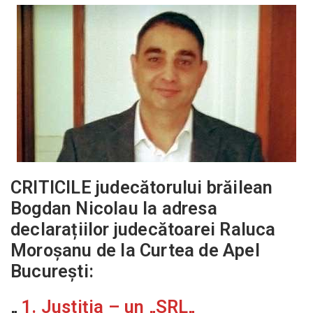
CRITICILE judecătorului brăilean
Bogdan Nicolau la adresa
declarațiilor judecătoarei Raluca
Moroșanu de la Curtea de Apel
București:
„
1. Justiția – un „SRL
„