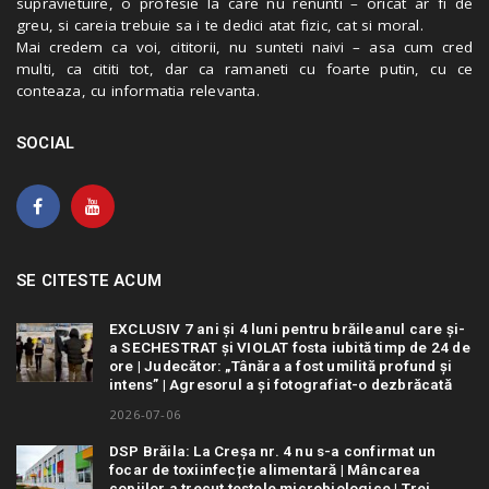
supravietuire, o profesie la care nu renunti – oricat ar fi de
greu, si careia trebuie sa i te dedici atat fizic, cat si moral.
Mai credem ca voi, cititorii, nu sunteti naivi – asa cum cred
multi, ca cititi tot, dar ca ramaneti cu foarte putin, cu ce
conteaza, cu informatia relevanta.
SOCIAL
SE CITESTE ACUM
EXCLUSIV 7 ani și 4 luni pentru brăileanul care și-
a SECHESTRAT și VIOLAT fosta iubită timp de 24 de
ore | Judecător: „Tânăra a fost umilită profund și
intens” | Agresorul a și fotografiat-o dezbrăcată
2026-07-06
DSP Brăila: La Creșa nr. 4 nu s-a confirmat un
focar de toxiinfecție alimentară | Mâncarea
copiilor a trecut testele microbiologice | Trei