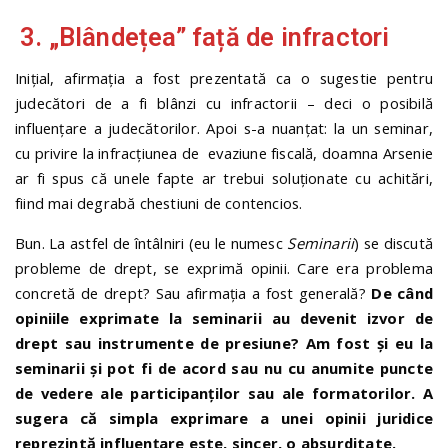
3. „Blândețea” față de infractori
Inițial, afirmația a fost prezentată ca o sugestie pentru
judecători de a fi blânzi cu infractorii – deci o posibilă
influențare a judecătorilor. Apoi s-a nuanțat: la un seminar,
cu privire la infracţiunea de evaziune fiscală, doamna Arsenie
ar fi spus că unele fapte ar trebui soluționate cu achitări,
fiind mai degrabă chestiuni de contencios.
Bun. La astfel de întâlniri (eu le numesc
Seminarii
) se discută
probleme de drept, se exprimă opinii. Care era problema
concretă de drept? Sau afirmația a fost generală?
De când
opiniile exprimate la seminarii au devenit izvor de
drept sau instrumente de presiune? Am fost și eu la
seminarii și pot fi de acord sau nu cu anumite puncte
de vedere ale participanţilor sau ale formatorilor.
A
sugera că simpla exprimare a unei opinii juridice
reprezintă influențare este, sincer, o absurditate.