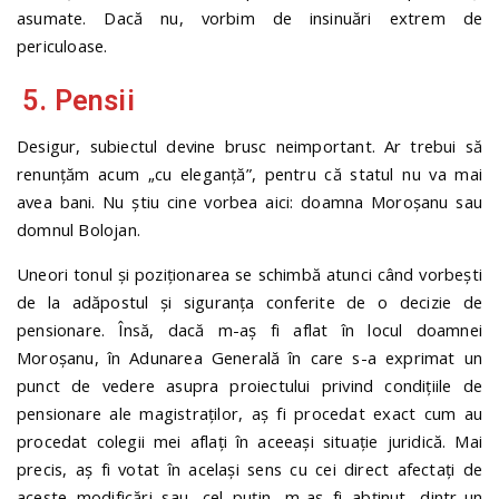
asumate. Dacă nu, vorbim de insinuări extrem de
periculoase.
5. Pensii
Desigur, subiectul devine brusc neimportant. Ar trebui să
renunțăm acum „cu eleganță”, pentru că statul nu va mai
avea bani. Nu știu cine vorbea aici: doamna Moroșanu sau
domnul Bolojan.
Uneori tonul și poziționarea se schimbă atunci când vorbești
de la adăpostul și siguranța conferite de o decizie de
pensionare. Însă, dacă m-aș fi aflat în locul doamnei
Moroșanu, în Adunarea Generală în care s-a exprimat un
punct de vedere asupra proiectului privind condițiile de
pensionare ale magistraților, aș fi procedat exact cum au
procedat colegii mei aflați în aceeași situație juridică. Mai
precis, aș fi votat în același sens cu cei direct afectați de
aceste modificări sau, cel puțin, m-aș fi abținut, dintr-un