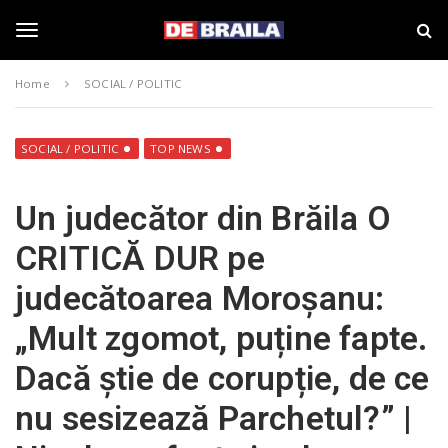
S
s
k
t
i
i
T
p
r
Home
SOCIAL / POLITIC
t
i
o
B
o
m
r
a
a
SOCIAL / POLITIC
TOP NEWS
i
i
g
n
l
Un judecător din Brăila O
c
a
o
–
g
CRITICĂ DUR pe
n
d
t
e
judecătoarea Moroșanu:
e
b
l
n
r
„Mult zgomot, puține fapte.
t
a
i
e
Dacă știe de corupție, de ce
l
a
nu sesizează Parchetul?” |
.
n
r