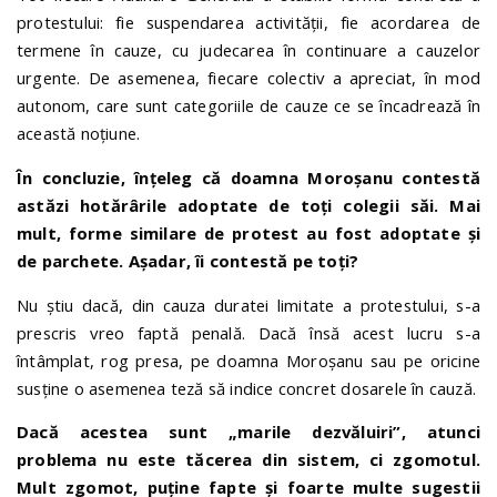
protestului: fie suspendarea activității, fie acordarea de
termene în cauze, cu judecarea în continuare a cauzelor
urgente. De asemenea, fiecare colectiv a apreciat, în mod
autonom, care sunt categoriile de cauze ce se încadrează în
această noțiune.
În concluzie, înțeleg că doamna Moroșanu contestă
astăzi hotărârile adoptate de toți colegii săi. Mai
mult, forme similare de protest au fost adoptate și
de parchete. Așadar, îi contestă pe toți?
Nu știu dacă, din cauza duratei limitate a protestului, s-a
prescris vreo faptă penală. Dacă însă acest lucru s-a
întâmplat, rog presa, pe doamna Moroșanu sau pe oricine
susține o asemenea teză să indice concret dosarele în cauză.
Dacă acestea sunt „marile dezvăluiri”, atunci
problema nu este tăcerea din sistem, ci zgomotul.
Mult zgomot, puține fapte și foarte multe sugestii