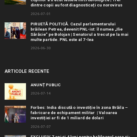
dintre copii au fost diagnosticați cu norovirus
2026-07-01
PIRUETĂ POLITICĂ. Cazul parlamentarului
brăilean Petrea, devenit PNL-ist: îl numea „Ilie
Sărăcie” pe Bolojan | Senatorul a trecut pe la mai
multe partide. PNL este al 7-lea
2026-06-30
ARTICOLE RECENTE
ANUNȚ PUBLIC
2026-07-14
Forbes: India discută o investiție în zona Brăila –
fabricare de echipament militar | Valoarea
investiției ar fi de 1 miliard de dolari
2026-07-07
EXCLUSIV 7 ani și 4 luni pentru brăileanul care și-