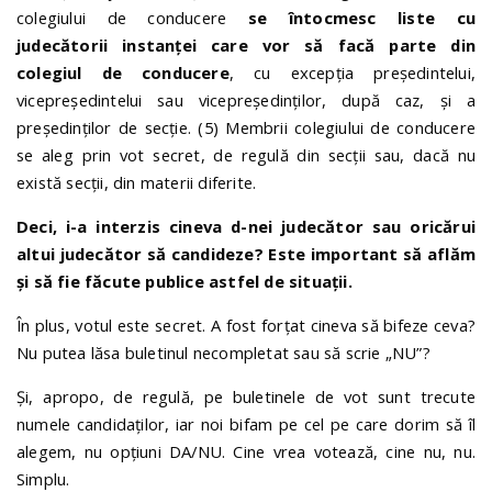
colegiului de conducere
se întocmesc liste cu
judecătorii
instanței care vor să facă parte din
colegiul de conducere
, cu excepția președintelui,
vicepreședintelui sau vicepreședinților, după caz, și a
președinților de secție. (5) Membrii colegiului de conducere
se aleg prin vot secret, de regulă din secții sau, dacă nu
există secții, din materii diferite.
Deci, i-a interzis cineva d-nei judecător sau oricărui
altui judecător să candideze? Este important să aflăm
şi să fie făcute publice astfel de situaţii.
În plus, votul este secret. A fost forțat cineva să bifeze ceva?
Nu putea lăsa buletinul necompletat sau să scrie „NU”?
Și, apropo, de regulă, pe buletinele de vot sunt trecute
numele candidaților, iar noi bifam pe cel pe care dorim să îl
alegem, nu opțiuni DA/NU. Cine vrea votează, cine nu, nu.
Simplu.