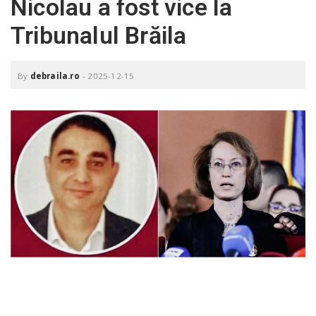
Nicolau a fost vice la
o
a
Tribunalul Brăila
v
By
debraila.ro
-
2025-12-15
i
g
a
t
i
o