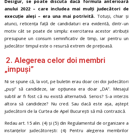
Desigur, se poate discuta dacă formula anterioară
anului 2022 – care includea mai mulți judecători de
execuție aleși – era una mai potrivită.
Totuși, chiar și
atunci, reticența față de candidaturi era evidentă, dintr-un
motiv cât se poate de simplu: exercitarea acestor atribuții
presupune un consum semnificativ de timp, iar pentru un
judecător timpul este o resursă extrem de prețioasă.
2. Alegerea celor doi membri
„impuși”
Ni se spune că, la vot, pe buletin erau doar cei doi judecători
„puși” să candideze, iar opțiunea era doar „DA”. Mesajul
subtil ar fi fost că nu există alternativă. Serios? S-a interzis
altora să candideze? Nu cred. Sau dacă este aşa, aştept
judecătorii de la Curtea de Apel Bucureşti să mă contrazică.
Redau art. 15 alin. (4) şi (5) din Regulamentul de organizare a
instanţelor judecătoreşti: (4) Pentru alegerea membrilor