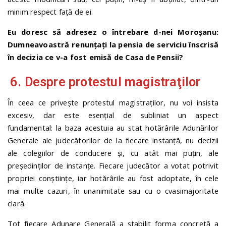
minim respect față de ei.
Eu doresc să adresez o întrebare d-nei Moroşanu:
Dumneavoastră renunţaţi la pensia de serviciu înscrisă
în decizia ce v-a fost emisă de Casa de Pensii?
6. Despre protestul magistraţilor
În ceea ce privește protestul magistraților, nu voi insista
excesiv, dar este esențial de subliniat un aspect
fundamental: la baza acestuia au stat hotărârile Adunărilor
Generale ale judecătorilor de la fiecare instanță, nu decizii
ale colegiilor de conducere și, cu atât mai puțin, ale
președinților de instanțe. Fiecare judecător a votat potrivit
propriei conștiințe, iar hotărârile au fost adoptate, în cele
mai multe cazuri, în unanimitate sau cu o cvasimajoritate
clară.
Tot fiecare Adunare Generală a stabilit forma concretă a