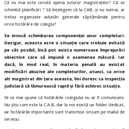
Că nu mai este cerută opinia tuturor magistraților? Că se
schimbă planificări ? Să înțelegem că la CAB, și nu numai, ar
trebui organizate adunări generale săptămânale pentru
orice hotărâre de colegiu?
Se invocă schimbarea componenței unor completuri.
Desigur, aceasta este o situație care trebuie evitată
pe cât posibil, însă pot exista numeroase împrejurări
obiective care să impună o asemenea măsură. Iar
dacă, în mod real, în materia penală au existat
modificări abuzive ale completurilor, atunci, ca orice
alt magistrat din țara aceasta, îmi doresc ca Inspecția
Judiciară să lămurească rapid și fără echivoc situația.
Ni se mai spune că hotărârile colegiului nu ar fi comunicate.
Nu știu cum este la C.A.B, dar la noi există un folder dedicat,
iar hotărârile importante sunt transmise oricum pe mailul de
serviciu.