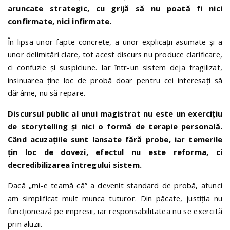
aruncate strategic, cu grijă să nu poată fi nici
confirmate, nici infirmate.
În lipsa unor fapte concrete, a unor explicații asumate și a
unor delimitări clare, tot acest discurs nu produce clarificare,
ci confuzie și suspiciune. Iar într-un sistem deja fragilizat,
insinuarea ține loc de probă doar pentru cei interesați să
dărâme, nu să repare.
Discursul public al unui magistrat nu este un exercițiu
de storytelling și nici o formă de terapie personală.
Când acuzațiile sunt lansate fără probe, iar temerile
țin loc de dovezi, efectul nu este reforma, ci
decredibilizarea întregului sistem.
Dacă „mi-e teamă că” a devenit standard de probă, atunci
am simplificat mult munca tuturor. Din păcate, justiția nu
funcționează pe impresii, iar responsabilitatea nu se exercită
prin aluzii.