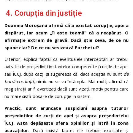
4. Corupția din justiție
Doamna Moroșanu afirmă că a existat corupție, apoi a
dispărut, iar acum „îi este teamă” că a reapărut. O
afirmație extrem de gravă. Dacă știe ceva, de ce nu
spune clar? De ce nu sesizează Parchetul?
Ulterior, explică faptul că eventualele interceptări ar trebui
avizate de președinții instanțelor competente (curțile de apel
sau ÎCCJ, după caz) și sugerează că, dacă aceștia nu sunt
de
bună-credință
, nimic nu se va întâmpla. Mai mult, afirmă că
magistrații ar fi avertizați dacă sunt vizați, motiv pentru care
nu mai există dosare de corupție în sistem.
Practic, sunt aruncate suspiciuni asupra tuturor
președinților de curți de apel și asupra președintelui
ÎCCJ. Asta depășește sfera opiniilor și intră în zona
acuzațiilor.
Dacă există fapte, ele trebuie explicate și