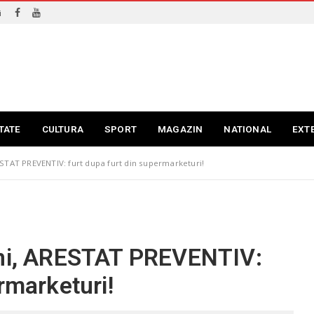
i
TATE
CULTURA
SPORT
MAGAZIN
NATIONAL
EXT
ESTAT PREVENTIV: furt dupa furt din supermarketuri!
ani, ARESTAT PREVENTIV:
rmarketuri!