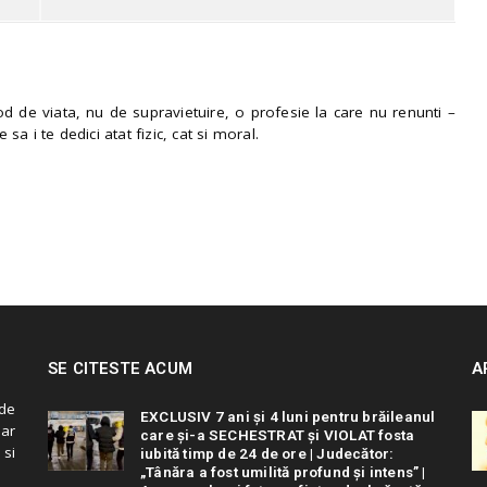
 de viata, nu de supravietuire, o profesie la care nu renunti –
e sa i te dedici atat fizic, cat si moral.
SE CITESTE ACUM
A
de
EXCLUSIV 7 ani și 4 luni pentru brăileanul
 ar
care și-a SECHESTRAT și VIOLAT fosta
 si
iubită timp de 24 de ore | Judecător:
„Tânăra a fost umilită profund și intens” |