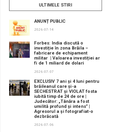
ULTIMELE STIRI
ANUNȚ PUBLIC
2026-07-14
Forbes: India discută o
investiție în zona Brăila –
fabricare de echipament
militar | Valoarea investiției ar
fi de 1 miliard de dolari
2026-07-07
EXCLUSIV 7 ani și 4 luni pentru
brăileanul care și-a
SECHESTRAT și VIOLAT fosta
iubită timp de 24 de ore |
Judecător: „Tânăra a fost
umilită profund și intens” |
Agresorul a și fotografiat-o
dezbrăcată
2026-07-06