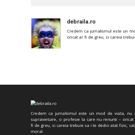
debraila.ro
Credem ca jurnalismul este un mod
oricat ar fi de greu, si careia trebui
Credem ca jurnalismul este un mod de viata, nu 
supravietuire, o profesie la care nu renunti – oricat
fi de greu, si careia trebuie sa i te dedici atat fizic, cat
moral.