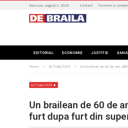
S
miercuri, august 5, 2026
Contact
Termeni si conditi
k
i
s
p
t
t
i
o
r
m
i
a
B
i
r
EDITORIAL
ECONOMIE
JUSTITIE
SANA
n
a
c
i
o
Home
ACTUALITATE
Un brailean de 60 de ani, AR
l
n
a
t
–
e
d
ACTUALITATE
n
e
t
b
Un brailean de 60 de 
r
a
furt dupa furt din supe
i
l
a