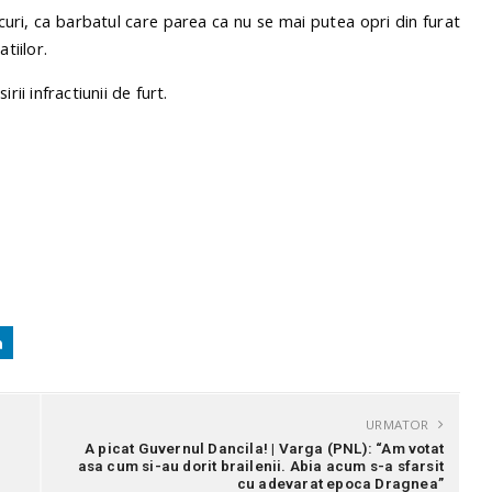
rcuri, ca barbatul care parea ca nu se mai putea opri din furat
tiilor.
ii infractiunii de furt.
URMATOR
A picat Guvernul Dancila! | Varga (PNL): “Am votat
a
asa cum si-au dorit brailenii. Abia acum s-a sfarsit
cu adevarat epoca Dragnea”