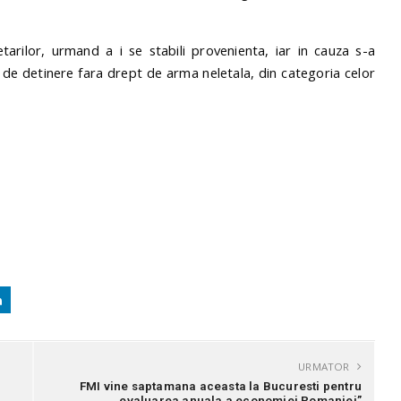
tarilor, urmand a i se stabili provenienta, iar in cauza s-a
i de detinere fara drept de arma neletala, din categoria celor
URMATOR
FMI vine saptamana aceasta la Bucuresti pentru
„evaluarea anuala a economiei Romaniei”