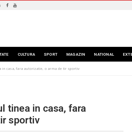
i
TATE
CULTURA
SPORT
MAGAZIN
NATIONAL
EXT
 in casa, fara autorizatie, o arma de tir sportiv
 tinea in casa, fara
ir sportiv