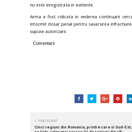
nu este inregistrata in evidente.
Arma a fost ridicata in vederea continuarii cerce
intocmit dosar penal pentru savarsirea infractiuni
supuse autorizarii.
Comentarii
PRECEDENT
Cinci regiuni din Romania, printre care si Sud-Est,
pe lista celor mai sarace 21 de regiuni din UE