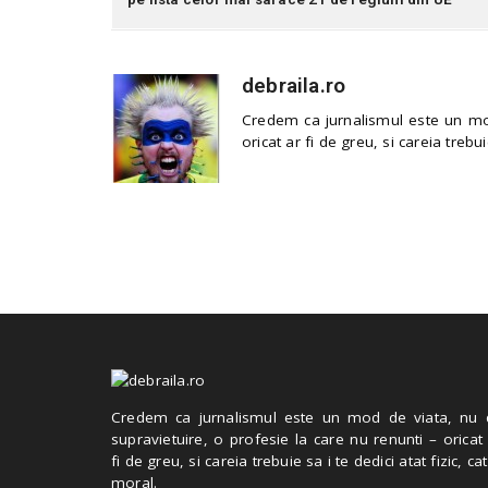
debraila.ro
Credem ca jurnalismul este un mod
oricat ar fi de greu, si careia trebui
Credem ca jurnalismul este un mod de viata, nu 
supravietuire, o profesie la care nu renunti – oricat
fi de greu, si careia trebuie sa i te dedici atat fizic, cat
moral.