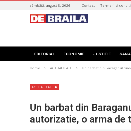
S
sâmbătă, august 8, 2026
Contact
Termeni si conditi
k
i
s
p
t
t
i
o
r
m
i
a
B
i
r
EDITORIAL
ECONOMIE
JUSTITIE
SANA
n
a
c
i
o
Home
ACTUALITATE
Un barbat din Baraganul tinea
l
n
a
t
–
e
d
ACTUALITATE
n
e
t
b
Un barbat din Baraganul
r
a
autorizatie, o arma de t
i
l
a