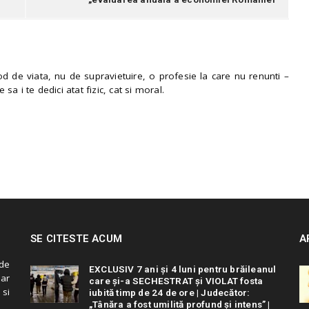
 de viata, nu de supravietuire, o profesie la care nu renunti –
e sa i te dedici atat fizic, cat si moral.
SE CITESTE ACUM
A
de
EXCLUSIV 7 ani și 4 luni pentru brăileanul
 ar
care și-a SECHESTRAT și VIOLAT fosta
 si
iubită timp de 24 de ore | Judecător:
„Tânăra a fost umilită profund și intens” |