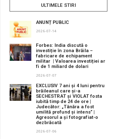
ULTIMELE STIRI
ANUNȚ PUBLIC
2026-07-14
Forbes: India discută o
investiție în zona Brăila –
fabricare de echipament
militar | Valoarea investiției ar
fi de 1 miliard de dolari
2026-07-07
EXCLUSIV 7 ani și 4 luni pentru
brăileanul care și-a
SECHESTRAT și VIOLAT fosta
iubită timp de 24 de ore |
Judecător: „Tânăra a fost
umilită profund și intens” |
Agresorul a și fotografiat-o
dezbrăcată
2026-07-06