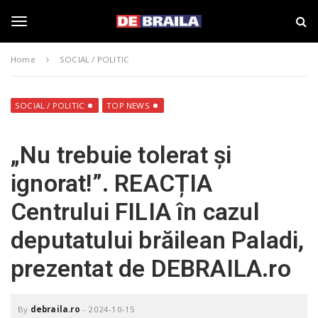
S
s
k
t
i
i
T
p
r
Home
SOCIAL / POLITIC
t
i
o
B
o
m
r
a
a
SOCIAL / POLITIC
TOP NEWS
i
i
g
n
l
„Nu trebuie tolerat și
c
a
o
–
g
ignorat!”. REACȚIA
n
d
t
e
Centrului FILIA în cazul
e
b
l
n
r
deputatului brăilean Paladi,
t
a
i
e
prezentat de DEBRAILA.ro
l
a
.
n
r
By
debraila.ro
-
2024-10-15