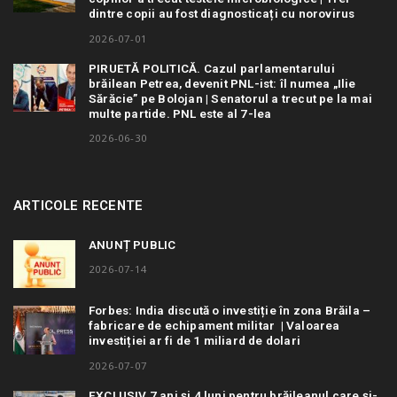
dintre copii au fost diagnosticați cu norovirus
2026-07-01
PIRUETĂ POLITICĂ. Cazul parlamentarului
brăilean Petrea, devenit PNL-ist: îl numea „Ilie
Sărăcie” pe Bolojan | Senatorul a trecut pe la mai
multe partide. PNL este al 7-lea
2026-06-30
ARTICOLE RECENTE
ANUNȚ PUBLIC
2026-07-14
Forbes: India discută o investiție în zona Brăila –
fabricare de echipament militar | Valoarea
investiției ar fi de 1 miliard de dolari
2026-07-07
EXCLUSIV 7 ani și 4 luni pentru brăileanul care și-