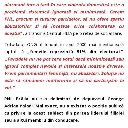
alarmant într-o țară în care violența domestică este o
problemă sistemică ignorată și minimizată. Cerem
PNL, precum și tuturor partidelor, să nu ofere spațiu
abuzatorilor și să înceteze orice colaborarea cu
aceștia”
, a transmis Centrul FILIA pe o rețea de socializare.
Totodată, ONG-ul fondat în anul 2000 mai menționează
faptul că
„femeile reprezintă 51% din electorat”
:
„Partidele nu ne pot cere votul dacă minimizează sau
ignoră complet nevoile și interesele noastre diverse.
Vrem parlamentari feminiști, nu abuzatori. Soluția nu
este să rămânem indiferente și să nu participăm la
vot.”
PNL Brăila nu s-a delimitat de deputatul George
Adrian Paladi. Mai exact, nu a existat o poziție publică
cu privire la acest subiect
din partea liderului filialei
sau a altui membru din conducere.