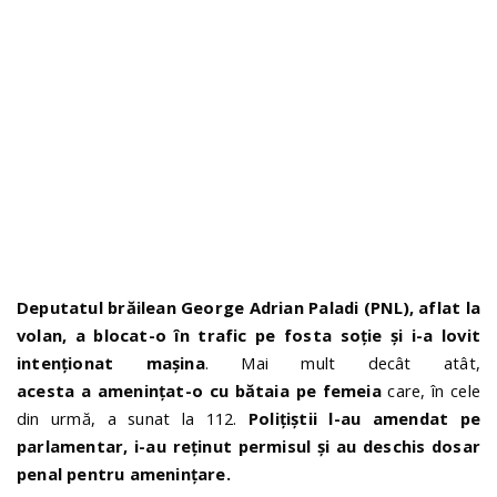
n
Deputatul brăilean George Adrian Paladi (PNL), aflat la
volan, a blocat-o în trafic pe fosta soție și i-a lovit
intenționat mașina
. Mai mult decât atât,
acesta a amenințat-o cu bătaia pe femeia
care, în cele
din urmă, a sunat la 112.
Polițiștii l-au amendat pe
parlamentar, i-au reținut permisul și au deschis dosar
penal pentru amenințare.