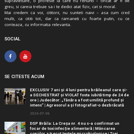
supravietuire, o profesie la care nu renunti – oricat ar fi de
greu, si careia trebuie sa i te dedici atat fizic, cat si moral.
Mai credem ca voi, cititorii, nu sunteti naivi – asa cum cred
multi, ca cititi tot, dar ca ramaneti cu foarte putin, cu ce
conteaza, cu informatia relevanta.
SOCIAL
SE CITESTE ACUM
EXCLUSIV 7 ani și 4 luni pentru brăileanul care și-
a SECHESTRAT și VIOLAT fosta iubită timp de 24 de
ore | Judecător: „Tânăra a fost umilită profund și
intens” | Agresorul a și fotografiat-o dezbrăcată
2026-07-06
DSP Brăila: La Creșa nr. 4 nu s-a confirmat un
focar de toxiinfecție alimentară | Mâncarea
copiilor a trecut testele microbiologice | Trei