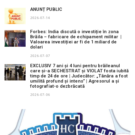
ANUNȚ PUBLIC
2026-07-14
Forbes: India discută o investiție în zona
Brăila – fabricare de echipament militar |
Valoarea investiției ar fi de 1 miliard de
dolari
2026-07-07
EXCLUSIV 7 ani și 4 luni pentru brăileanul
care și-a SECHESTRAT și VIOLAT fosta iubită
timp de 24 de ore | Judecător: „Tânăra a fost
umilită profund și intens” | Agresorul a și
fotografiat-o dezbrăcată
2026-07-06