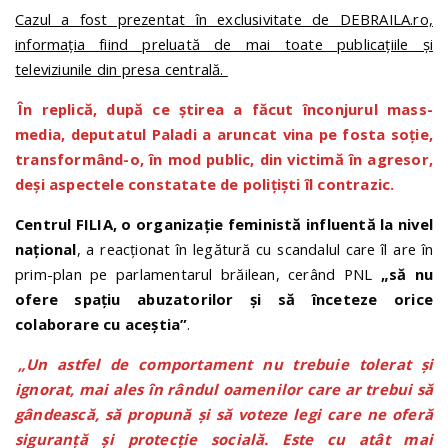
Cazul a fost prezentat în exclusivitate de DEBRAILA.ro,
informația fiind preluată de mai toate publicațiile și
televiziunile din presa centrală.
În replică, după ce știrea a făcut înconjurul mass-
media, deputatul Paladi a aruncat vina pe fosta soție,
transformând-o, în mod public, din victimă în agresor,
deși aspectele constatate de polițiști îl contrazic.
Centrul FILIA, o organizație feministă influent
ă
la nivel
na
ț
ional
, a reacționat în legătură cu scandalul care îl are în
prim-plan pe parlamentarul brăilean, cerând PNL
„să nu
ofere spațiu abuzatorilor și să înceteze orice
colaborare cu aceștia”
.
„Un astfel de comportament nu trebuie tolerat și
ignorat, mai ales în rândul oamenilor care ar trebui să
gândească, să propună și să voteze legi care ne oferă
siguranță și protecție socială. Este cu atât mai